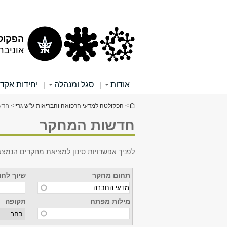
תוכן
תפריט
עליון
ראשי
הפקולט
אוניבר
אודות
סגל ומנהלה
יחידות אקד
|
|
הינך נמצא כאן
>
הפקולטה למדעי הרפואה והבריאות ע"ש גריי
> חדש
חדשות המחקר
לפניך אפשרויות סינון למציאת מחקרים הנמצ
תחום מחקר
שיוך לחו
מילות מפתח
תקופה