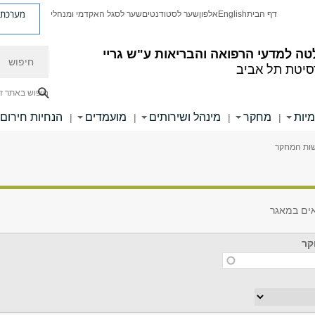
מערכת פ
דף הבית
English
אלפון
שער לסטודנטים
שער לסגל האקדמי ומנהלי
חיפוש
ה למדעי הרפואה והבריאות ע"ש גריי
סיטת תל אביב
חיפוש באתר ז
מיות
מחקר
מינהל ושירותים
מועמדים
הנחיות חירום
|
|
|
|
ות המחקר
אים במאגר
קר