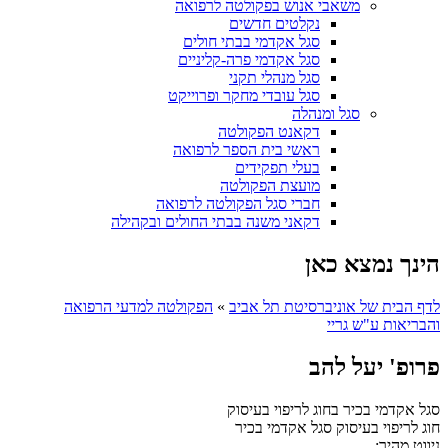
משאבי אנוש בפקולטה לרפואה
נקלטים חדשים
סגל אקדמי בבתי חולים
סגל אקדמי פרה-קליניים
סגל מנהלי תקני
סגל עובדי מחקר ופרוייקט
סגל ומנהלה
דקאנט הפקולטה
ראשי בית הספר לרפואה
בעלי תפקידים
מועצת הפקולטה
חברי סגל הפקולטה לרפואה
דקאני משנה בבתי החולים ובקהילה
הינך נמצא כאן
לדף הבית של אוניברסיטת תל אביב
»
הפקולטה למדעי הרפואה
והבריאות ע"ש גריי
פרופ' יעל להב
סגל אקדמי בכיר בחוג לריפוי בעיסוק
חוג לריפוי בעיסוק
סגל אקדמי בכיר
ניווט מהיר: