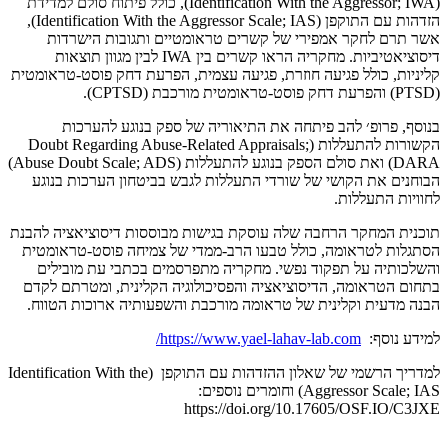
(Identification With the Aggressor; IWA), כולל פיתוח סולם למדידת
הזדהות עם התוקפן (Identification With the Aggressor Scale; IAS),
אשר תרם לחקר אמפירי של קשרים טראומטיים ותגובות הישרדות
דיסוציאטיביות. מחקריה הראו קשרים בין IWA לבין מגוון תוצאות
קליניות, כולל פגיעה חוזרת, פגיעה עצמית, הפרעת דחק פוסט-טראומטית
(PTSD) והפרעת דחק פוסט-טראומטית מורכבת (CPTSD).
בנוסף, פרופ׳ להב פיתחה את התיאוריה של ספק בנוגע להערכות
הקשורות להתעללות (Doubt Regarding Abuse-Related Appraisals;
DARA) ואת סולם הספק בנוגע להתעללות (Abuse Doubt Scale; ADS)
הבוחנים את הקושי של שורדי התעללות לגבש בביטחון הערכות בנוגע
לחוויות התעללות.
תוכנית המחקר הרחבה שלה עוסקת בגישות מבוססות דיסוציאציה להבנת
הסתגלות לטראומה, כולל טבעו הרב-ממדי של צמיחה פוסט-טראומטית
והשלכותיה על תפקוד נפשי. מחקריה מתפרסמים בכתבי עת מובילים
בתחום הטראומה, הדיסוציאציה והפסיכולוגיה הקלינית, ומטרתם לקדם
הבנה מדעית וקלינית של טראומה מורכבת והשפעותיה ארוכות הטווח.
למידע נוסף:
https://www.yael-lahav-lab.com/
למדריך הרשמי של שאלון ההזדהות עם התוקפן (Identification With the
Aggressor Scale; IAS) וחומרים נוספים:
https://doi.org/10.17605/OSF.IO/C3JXE