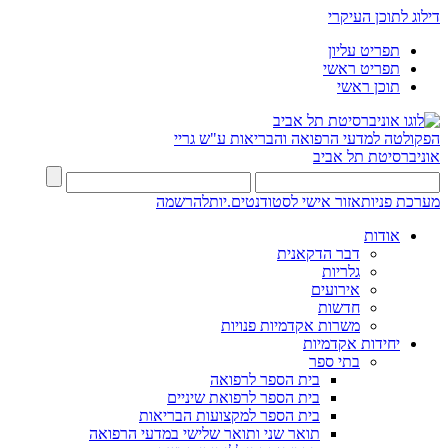
דילוג לתוכן העיקרי
תפריט עליון
תפריט ראשי
תוכן ראשי
הפקולטה למדעי הרפואה והבריאות ע"ש גריי
אוניברסיטת תל אביב
מערכת פניות
אזור אישי לסטודנטים.יות
להרשמה
אודות
דבר הדקאנית
גלריות
אירועים
חדשות
משרות אקדמיות פנויות
יחידות אקדמיות
בתי ספר
בית הספר לרפואה
בית הספר לרפואת שיניים
בית הספר למקצועות הבריאות
תואר שני ותואר שלישי במדעי הרפואה