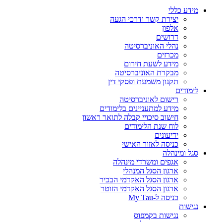
מידע כללי
יצירת קשר ודרכי הגעה
אלפון
דרושים
נהלי האוניברסיטה
מכרזים
מידע לשעת חירום
מבקרת האוניברסיטה
תקנון משמעת ופסקי דין
לימודים
רישום לאוניברסיטה
מידע למתעניינים בלימודים
חישוב סיכויי קבלה לתואר ראשון
לוח שנת הלימודים
ידיעונים
כניסה לאזור האישי
סגל ומינהלה
אגפים ומשרדי מינהלה
ארגון הסגל המנהלי
ארגון הסגל האקדמי הבכיר
ארגון הסגל האקדמי הזוטר
כניסה ל-My Tau
נגישות
נגישות בקמפוס