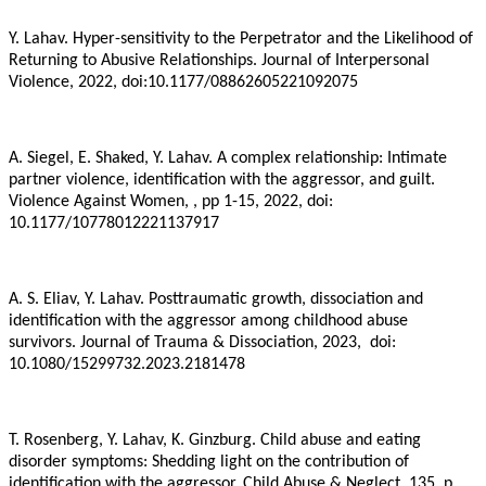
Y. Lahav. Hyper-sensitivity to the Perpetrator and the Likelihood of
Returning to Abusive Relationships. Journal of Interpersonal
Violence, 2022, doi:10.1177/08862605221092075
A. Siegel, E. Shaked, Y. Lahav. A complex relationship: Intimate
partner violence, identification with the aggressor, and guilt.
Violence Against Women, , pp 1-15, 2022, doi:
10.1177/10778012221137917
A. S. Eliav, Y. Lahav. Posttraumatic growth, dissociation and
identification with the aggressor among childhood abuse
survivors. Journal of Trauma & Dissociation, 2023, doi:
10.1080/15299732.2023.2181478
T. Rosenberg, Y. Lahav, K. Ginzburg. Child abuse and eating
disorder symptoms: Shedding light on the contribution of
identification with the aggressor. Child Abuse & Neglect, 135, p.