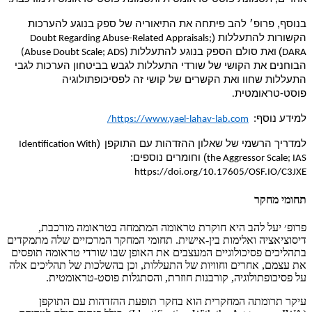
בנוסף
, פרופ׳ להב פיתחה את התיאוריה של ספק בנוגע להערכות
הקשורות להתעללות (
Doubt Regarding Abuse-Related Appraisals;
)
ואת סולם הספק בנוגע להתעללות
(Abuse Doubt Scale; ADS)
DARA
הבוחנים את הקושי של שורדי התעללות לגבש בביטחון הערכות לגבי
התעללות שחוו ואת הקשרים של קושי זה לפסיכופתולוגיה
פוסט-טראומטית
.
למידע נוסף:
https://www.yael-lahav-lab.com/
למדריך הרשמי של שאלון ההזדהות עם התוקפן
(
Identification With
)
וחומרים נוספים:
the Aggressor Scale; IAS
https://doi.org/10.17605/OSF.IO/C3JXE
תחומי מחקר
פרופ׳ יעל להב היא חוקרת טראומה המתמחה בטראומה מורכבת,
דיסוציאציה ואלימות בין-אישית. תחומי המחקר המרכזיים שלה מתמקדים
בתהליכים פסיכולוגיים המעצבים את האופן שבו שורדי טראומה תופסים
את עצמם, אחרים וחוויות של התעללות, וכן בהשלכות של תהליכים אלה
על פסיכופתולוגיה, קורבנות חוזרת, והסתגלות פוסט-טראומטית.
עיקר תרומתה המחקרית הוא בחקר תופעת ההזדהות עם התוקפן