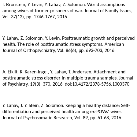
I. Bronstein, Y. Levin, Y. Lahav, Z. Solomon. World assumptions
among wives of former prisoners of war. Journal of Family Issues,
Vol. 37(12), pp. 1746-1767, 2016.
Y. Lahav, Z. Solomon, Y. Levin. Posttraumatic growth and perceived
health: The role of posttraumatic stress symptoms. American
Journal of Orthopsychiatry, Vol. 86(6), pp. 693-703, 2016.
A. Elklit, K. Karen-Inge., Y. Lahav, T. Andersen. Attachment and
posttraumatic stress disorder in multiple trauma samples. Journal
of Psychiatry, 19(3), 370, 2016, doi:10.4172/2378-5756.1000370
Y. Lahav, J. Y. Stein, Z. Solomon. Keeping a healthy distance: Self-
differentiation and perceived health among ex-POWs' wives.
Journal of Psychosomatic Research, Vol. 89, pp. 61-68, 2016.