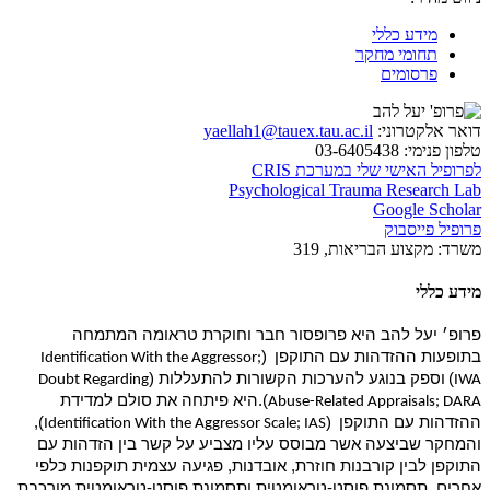
מידע כללי
תחומי מחקר
פרסומים
דואר אלקטרוני:
yaellah1@tauex.tau.ac.il
טלפון פנימי:
03-6405438
לפרופיל האישי שלי במערכת CRIS
Psychological Trauma Research Lab
Google Scholar
פרופיל פייסבוק
משרד:
מקצוע הבריאות, 319
מידע כללי
פרופ׳ יעל להב היא פרופסור חבר וחוקרת טראומה המתמחה
בתופעות ההזדהות עם התוקפן
(
Identification With the Aggressor;
)
וספק בנוגע להערכות הקשורות להתעללות (
Doubt Regarding
IWA
).היא פיתחה את סולם למדידת
Abuse-Related Appraisals; DARA
ההזדהות עם התוקפן
(
),
Identification With the Aggressor Scale; IAS
והמחקר שביצעה אשר מבוסס עליו מצביע על קשר בין הזדהות עם
התוקפן לבין קורבנות חוזרת, אובדנות, פגיעה עצמית תוקפנות כלפי
אחרים, תסמונת פוסט-טראומטית ותסמונת פוסט-טראומטית מורכבת.