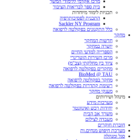
מרכז אקדמי ללימודי המשך
בית ספר לבריאות הציבור
תכניות לימוד מיוחדות
התכנית לפסיכותרפיה
Sackler NY Program
כלל התקנונים בפקולטה לרפואה
מחקר
חדשות המחקר
יושרה במחקר
הספרייה למדעי החיים
מרכז השירות הוטרינרי
ציוד בין מחלקתי (צב"מ)
מחקרים בפקולטה לרפואה
BioMed @ TAU
מחקר בפקולטה לרפואה
רשימת קתדרות בפקולטה לרפואה
מענקי מחקר
מינהל ושירותים
מערכות מידע
יחידות רכש ואינוונטר
משרד אב הבית
מעבדה לצילום
חוברת חוקרים
מערכת חיפוש מנחים.ות
סגל ומנהלה