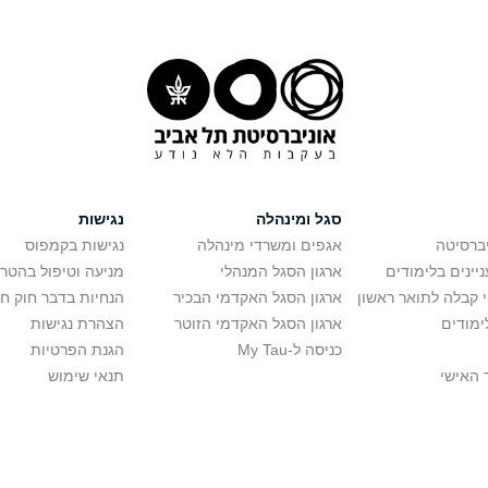
סגל ומינהלה
נגישות
יברסיטה
אגפים ומשרדי מינהלה
נגישות בקמפוס
יינים בלימודים
ארגון הסגל המנהלי
מניעה וטיפול בהטר
י קבלה לתואר ראשון
ארגון הסגל האקדמי הבכיר
הנחיות בדבר חוק ח
ימודים
ארגון הסגל האקדמי הזוטר
הצהרת נגישות
כניסה ל-My Tau
הגנת הפרטיות
 האישי
תנאי שימוש