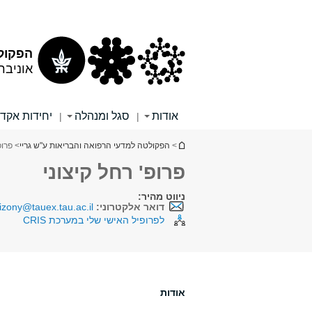
תוכן
תפריט
עליון
ראשי
הפקולט
אוניבר
אודות
סגל ומנהלה
יחידות אקד
|
|
הינך נמצא כאן
>
הפקולטה למדעי הרפואה והבריאות ע"ש גריי
> פרופ
פרופ' רחל קיצוני
ניווט מהיר:
דואר אלקטרוני:
izony@tauex.tau.ac.il
לפרופיל האישי שלי במערכת CRIS
אודות