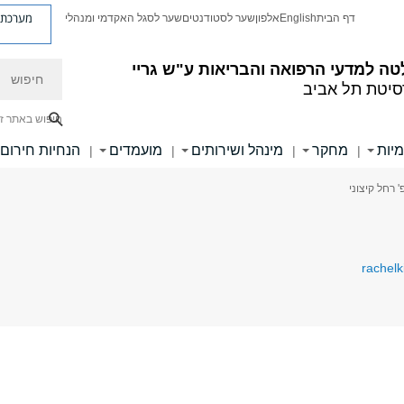
מערכת פ
דף הבית
English
אלפון
שער לסטודנטים
שער לסגל האקדמי ומנהלי
חיפוש
ה למדעי הרפואה והבריאות ע"ש גריי
סיטת תל אביב
חיפוש באתר ז
מיות
מחקר
מינהל ושירותים
מועמדים
הנחיות חירום
|
|
|
|
' רחל קיצוני
rachelk