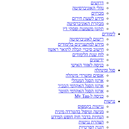
דרושים
נהלי האוניברסיטה
מכרזים
מידע לשעת חירום
מבקרת האוניברסיטה
תקנון משמעת ופסקי דין
לימודים
רישום לאוניברסיטה
מידע למתעניינים בלימודים
חישוב סיכויי קבלה לתואר ראשון
לוח שנת הלימודים
ידיעונים
כניסה לאזור האישי
סגל ומינהלה
אגפים ומשרדי מינהלה
ארגון הסגל המנהלי
ארגון הסגל האקדמי הבכיר
ארגון הסגל האקדמי הזוטר
כניסה ל-My Tau
נגישות
נגישות בקמפוס
מניעה וטיפול בהטרדה מינית
הנחיות בדבר חוק חופש המידע
הצהרת נגישות
הגנת הפרטיות