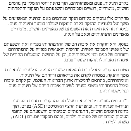
בקרב תינוקות, פגים ומשפחותיהם, תוך בחינת יחסי הגומלין בין גורמים
חושיים, מוטוריים, רגשיים וסביבתיים והשפעתם על תפקוד והתפתחות.
מחקרים אלו עוסקים בקידום הנקה ובגורמים באם ובתינוק המשפיעים על
משך ועל בלעדיות ההנקה בקרב תינוקות שנולדו במועד ותינוקות פגים.
במסגרת זו היא חוקרת את השפעתם של מאפיינים חושיים, מוטוריים,
מאפיינים התנהגותיים וכאב על הנקה.
בנוסף, היא חוקרת את איכות הטיפול ההתפתחותי בפגייה ואת השפעתם
של מאפייני הסביבה הפיזית, החושית והאנושית בפגייה על התפתחותם
ורווחתם של פגים ובני משפחותיהם, וכן על תחושת המסוגלות ההורית של
אימהות ואבות לתינוקות שנולדו פגים.
מטרת מחקריה היא לתרום להעלאת שיעורי ההנקה הבלעדית ולהארכת
משך ההנקה, במטרה לקדם את בריאותם ורווחתם של תינוקות
ואימהותיהם, בהתאם להמלצות ארגון הבריאות העולמי, וכן לקדם איכות
טיפול התפתחותי מיטבי בפגייה לשיפור איכות חייהם של תינוקות פגים
ובני משפחותיהם.
ד"ר פרוינד-עזריה מרחיבה את פעילותה המחקרית בתחום ההפרעות
הנוירו-התפתחותיות, ובהפרעת הרצף האוטיסטי (ASD) בפרט, תוך
בחינת היבטים חושיים, התנהגותיים וסביבתיים והשפעתם על תחומי
העיסוק המרכזיים של פעוטות וילדים, ובהם תפקודי יום-יום (ADL) ,
משחק ולמידה.