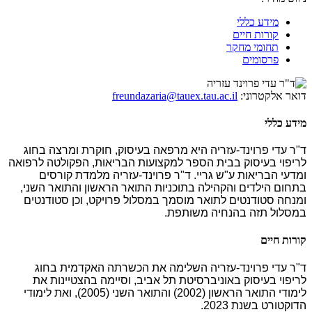
מידע כללי
קורות חיים
תחומי מחקר
פרסומים
דואר אלקטרוני:
freundazaria@tauex.tau.ac.il
מידע כללי
ד"ר עדי פרוינד-עזריה היא מרפאה בעיסוק, חוקרת ומרצה בחוג
לריפוי בעיסוק בבית הספר למקצועות הבריאות, הפקולטה לרפואה
ומדעי הבריאות ע"ש גריי. ד"ר פרוינד-עזריה מלמדת קורסים
בתחום הילדים והקהילה בתוכניות התואר הראשון והתואר השני,
ומנחה סטודנטים לתואר מוסמך במסלול פרויקט, וכן סטודנטים
במסלול תזה בהנחיה משותפת
.
קורות חיים
ד"ר עדי פרוינד-עזריה השלימה את הכשרתה האקדמית בחוג
לריפוי בעיסוק באוניברסיטת תל אביב, וסיימה בהצטיינות את
לימודי התואר הראשון (2002) והתואר השני (2005), ואת לימודי
הדוקטורט בשנת 2023
.