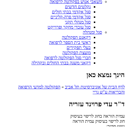
משאבי אנוש בפקולטה לרפואה
נקלטים חדשים
סגל אקדמי בבתי חולים
סגל אקדמי פרה-קליניים
סגל מנהלי תקני
סגל עובדי מחקר ופרוייקט
סגל ומנהלה
דקאנט הפקולטה
ראשי בית הספר לרפואה
בעלי תפקידים
מועצת הפקולטה
חברי סגל הפקולטה לרפואה
דקאני משנה בבתי החולים ובקהילה
הינך נמצא כאן
לדף הבית של אוניברסיטת תל אביב
»
הפקולטה למדעי הרפואה
והבריאות ע"ש גריי
ד"ר עדי פרוינד עזריה
עמית הוראה בחוג לריפוי בעיסוק
חוג לריפוי בעיסוק
עמית הוראה
ניווט מהיר: