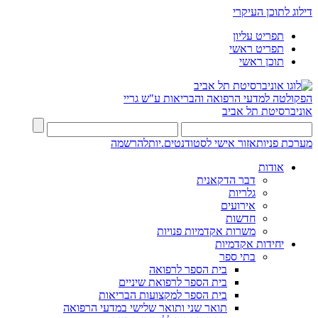
דילוג לתוכן העיקרי
תפריט עליון
תפריט ראשי
תוכן ראשי
הפקולטה למדעי הרפואה והבריאות ע"ש גריי
אוניברסיטת תל אביב
מערכת פניות
אזור אישי לסטודנטים.יות
להרשמה
אודות
דבר הדקאנית
גלריות
אירועים
חדשות
משרות אקדמיות פנויות
יחידות אקדמיות
בתי ספר
בית הספר לרפואה
בית הספר לרפואת שיניים
בית הספר למקצועות הבריאות
תואר שני ותואר שלישי במדעי הרפואה