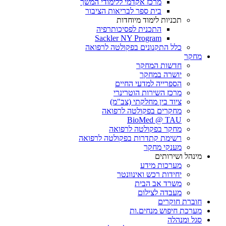
מרכז אקדמי ללימודי המשך
בית ספר לבריאות הציבור
תכניות לימוד מיוחדות
התכנית לפסיכותרפיה
Sackler NY Program
כלל התקנונים בפקולטה לרפואה
מחקר
חדשות המחקר
יושרה במחקר
הספרייה למדעי החיים
מרכז השירות הוטרינרי
ציוד בין מחלקתי (צב"מ)
מחקרים בפקולטה לרפואה
BioMed @ TAU
מחקר בפקולטה לרפואה
רשימת קתדרות בפקולטה לרפואה
מענקי מחקר
מינהל ושירותים
מערכות מידע
יחידות רכש ואינוונטר
משרד אב הבית
מעבדה לצילום
חוברת חוקרים
מערכת חיפוש מנחים.ות
סגל ומנהלה