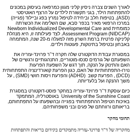
לאורך השנים צברה ניסיון קליני מגוון כמרפאה בעיסוק במכונים
להתפתחות הילד, בגני תקשורת לילדים על הרצף האוטיסטי
(
ASD
), בטיפות חלב וביחידה לטיפול נמרץ בפג וביילוד (פגייה)
במרכז הרפואי מאיר בכפר סבא, שם השלימה את הכשרתה
כמומחית
Newborn Individualized Developmental Care and
Assessment Program (NIDCAP)
. לצד פעילותה זו, היא מנהלת
קליניקה פרטית ברמת השרון מזה למעלה מ
-
20 שנה, המתמחה
באבחון ובטיפול בתינוקות, פעוטות וילדים
.
במסגרת עבודת הדוקטורט שלה חקרה ד"ר פרוינד-עזריה את
השפעתם של גורמים סנסו-מוטוריים, התנהגותיים ורגשיים של
האם והתינוק על הנקה, תוך דגש על השפעת הפרעות
נוירו-התפתחותיות של האם, כגון הפרעת קואורדינציה התפתחותית
(DCD)
, הפרעת קשב
(ADHD)
והפרעת ויסות חושי
(SMD)
, על
משך ההנקה ועל בלעדיותה
.
כיום עוסקת ד"ר פרוינד-עזריה במחקר פוסט
-
דוקטורט במסגרת
University of the Sunshine Coast
באוסטרליה, המתמקד
באיכות הטיפול ההתפתחותי בפגייה ובהשפעתו על התפתחותם,
בריאותם ורווחתם של פגים ובני משפחותיהם
.
תחומי מחקר
מחקריה של ד"ר פרוינד-עזריה מתמקדים בקידום בריאות והתפתחות