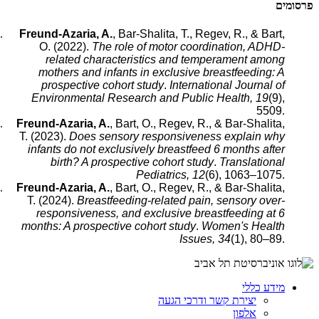
פרסומים
Freund-Azaria, A.
, Bar-Shalita, T., Regev, R., & Bart,
O. (2022).
The role of motor coordination, ADHD-
related characteristics and temperament among
mothers and infants in exclusive breastfeeding: A
prospective cohort study
.
International Journal of
Environmental Research and Public Health, 19
(9),
5509.
Freund-Azaria, A.
, Bart, O., Regev, R., & Bar-Shalita,
T. (2023).
Does sensory responsiveness explain why
infants do not exclusively breastfeed 6 months after
birth? A prospective cohort study
.
Translational
Pediatrics, 12
(6), 1063–1075.
Freund-Azaria, A.
, Bart, O., Regev, R., & Bar-Shalita,
T. (2024).
Breastfeeding-related pain, sensory over-
responsiveness, and exclusive breastfeeding at 6
months: A prospective cohort study
.
Women's Health
Issues, 34
(1), 80–89.
מידע כללי
יצירת קשר ודרכי הגעה
אלפון