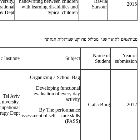
versity,
handwriting between children
Rawia
2015
ational
with learning disabilities and
Sarsour
y Dept.
typical children
סטודנטים לתואר שני- מסלול פרויקט שמרגלית הנחתה
Name of
Year of
 Institute
Subject
Student
submission
Organizing a School Bag -
Developing functional
evaluation of every day
Tel Aviv
activity
University,
Galia Burg
2012
upational
By The performance
rapy Dept.
assessment of self – care skills
(PASS)