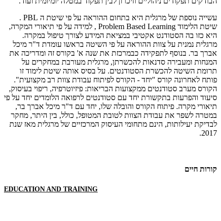
הבודקים תפקודים ניהוליים וזיכרון לבין תפקוד במטלה יומיומית ועוד.
עשייה נוספת של מרגלית היא בתחום ההוראה על פי שיטת ה PBL .
שיטת הלימוד Problem Based Learning , למידה על פי תיאורי המקרה,
היא כזו בה הסטודנט אקטיבי במציאת המידע לצורך טיפול במקרה.
מרגלית נמנית על צוות ההוראה על פי השיטה בראשו עומדת ד"ר מיכל
אברך בר. בנוסף לתפקידה כבמרכזת את שנה א' בקורס זה ומדריכה את
המנחות ומעבירה סדנאות להכשרתן, מרגלית מעורבת במחקרים על
תרומת השיטה להכשרת הסטודנטים. על בסיס אותה שיטת לימוד זו
פותח לאחרונה קורס "יחד - הקורס לפיתוח עבודת צוות רב מקצועית".
הקורס מערב סטודנטים ממקצועות הבריאות: פיזיוטרפיה, ריפוי בעיסוק,
סיעוד והפרעות בתקשורת יחד עם סטודנטים לרפואה הלומדים יחד על פי
תיאורי מקרה. פיתוח הקורס והובלה שלו, יחד עם ד"ר מיכל אברך בר,
במטרה לשפר את עבודת הצוות לטובת המטופל, כולל, בין היתר, מחקר
לבדיקת יעילותות, הינם מתחומי העיסוק המרכזיים של מרגלית מאז שנת
2017.
קורות חיים
EDUCATION AND TRAINING