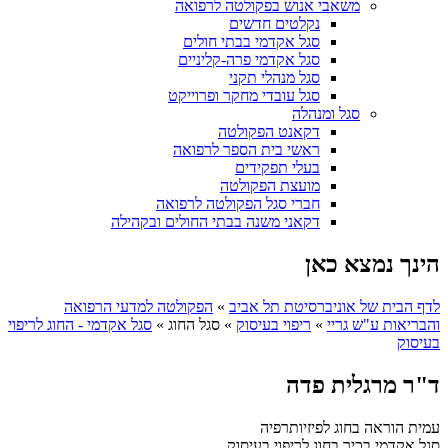
משאבי אנוש בפקולטה לרפואה
נקלטים חדשים
סגל אקדמי בבתי חולים
סגל אקדמי פרה-קליניים
סגל מנהלי תקני
סגל עובדי מחקר ופרוייקט
סגל ומנהלה
דקאנט הפקולטה
ראשי בית הספר לרפואה
בעלי תפקידים
מועצת הפקולטה
חברי סגל הפקולטה לרפואה
דקאני משנה בבתי החולים ובקהילה
הינך נמצא כאן
לדף הבית של אוניברסיטת תל אביב
»
הפקולטה למדעי הרפואה
והבריאות ע"ש גריי
»
ריפוי בעיסוק
»
סגל החוג
»
סגל אקדמי - החוג לריפוי
בעיסוק
ד"ר מרגלית פדה
עמית הוראה בחוג לפיזיותרפיה
סגל אקדמי בכיר בחוג לריפוי בעיסוק