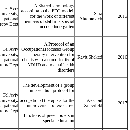
A Shared terminology
Tel Aviv
according to the PEO model
University,
Sara
for the work of different
2015
upational
Abramovich
members of staff in a special
rapy Dept.
needs kindergarten
A Protocol of an
Tel Aviv
Occupational focused Group
University,
Therapy intervention for
Ravit Shaked
2016
upational
clients with a comorbidity of
rapy Dept.
ADHD and mental health
disorders
The development of a group
intervention protocol for
Tel Aviv
University,
occupational therapists for the
Avichail
2017
upational
improvement of executive
Zilberfeld
rapy Dept.
functions of preschoolers in
special education