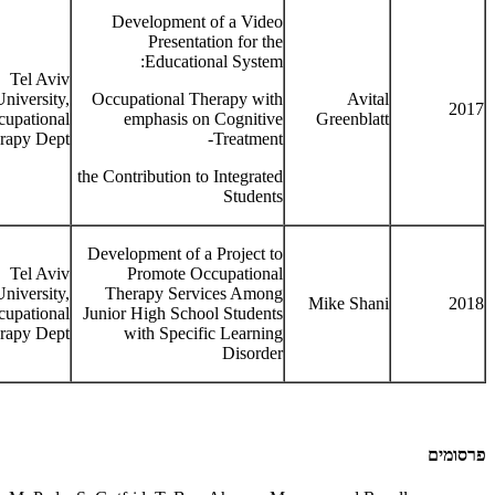
Development of a Video
Presentation for the
Educational System:
Tel Aviv
University,
Occupational Therapy with
Avital
2017
upational
emphasis on Cognitive
Greenblatt
rapy Dept.
Treatment-
the Contribution to Integrated
Students
Development of a Project to
Tel Aviv
Promote Occupational
University,
Therapy Services Among
Mike Shani
2018
upational
Junior High School Students
rapy Dept.
with Specific Learning
Disorder
פרסומים