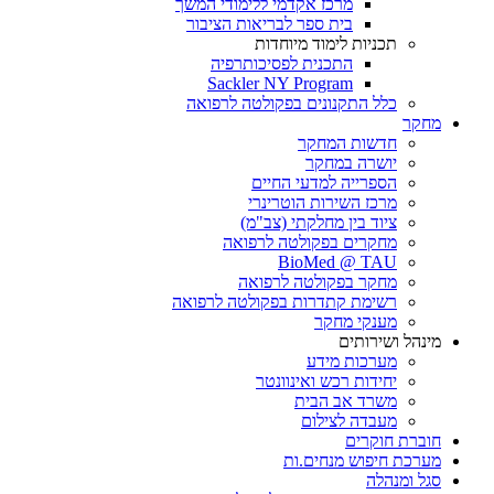
מרכז אקדמי ללימודי המשך
בית ספר לבריאות הציבור
תכניות לימוד מיוחדות
התכנית לפסיכותרפיה
Sackler NY Program
כלל התקנונים בפקולטה לרפואה
מחקר
חדשות המחקר
יושרה במחקר
הספרייה למדעי החיים
מרכז השירות הוטרינרי
ציוד בין מחלקתי (צב"מ)
מחקרים בפקולטה לרפואה
BioMed @ TAU
מחקר בפקולטה לרפואה
רשימת קתדרות בפקולטה לרפואה
מענקי מחקר
מינהל ושירותים
מערכות מידע
יחידות רכש ואינוונטר
משרד אב הבית
מעבדה לצילום
חוברת חוקרים
מערכת חיפוש מנחים.ות
סגל ומנהלה