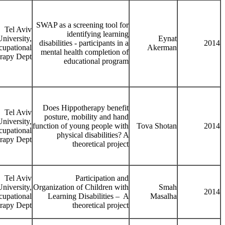
SWAP as a screening tool for
Tel Aviv
identifying learning
University,
Eynat
disabilities - participants in a
2014
upational
Akerman
mental health completion of
rapy Dept.
educational program
Does Hippotherapy benefit
Tel Aviv
posture, mobility and hand
University,
function of young people with
Tova Shotan
2014
upational
physical disabilities? A
rapy Dept.
theoretical project
Tel Aviv
Participation and
University,
Organization of Children with
Smah
2014
upational
Learning Disabilities – A
Masalha
rapy Dept.
theoretical project