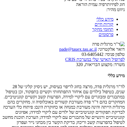
חוג לפיזיותרפיה
עמית הוראה
ניווט מהיר:
מידע כללי
קורות חיים
תחומי מחקר
פרסומים
דואר אלקטרוני:
pade@tauex.tau.ac.il
טלפון פנימי:
03-6405442
לפרופיל האישי שלי במערכת CRIS
משרד:
מקצוע הבריאות, 320
מידע כללי
לד"ר מרגלית פדה, מרצה בחוג לריפוי בעיסוק, יש ניסיון קליני של 28
שנים, בטיפול בילדים עם איחור התפתחותי וקשיים בתפקוד, וכן בטיפול
במתבגרים ומבוגרים עם ליקויי למידה, הפרעות קשב וקשיים קוגניטיביים.
המחקרים בהם ד"ר פדה מעורבת קשורים באוכלוסיה זו. מחקרים בהם
מרגלית הייתה והינה מעורבת כמנחה או כחוקרת הינם: פיתוח כלי הערכה
לבדיקת תפקודים קוגניטיביים של ילדים עם ליקויי למידה; אפיונים
קוגניטיביים ורגשיים של מתבגרים עם ליקויי למידה; הערכת תוכנת מחשב
לטיפול בהפרעות קשב וריכוז; בדיקת הקשר בין מבחני נייר ועפרון