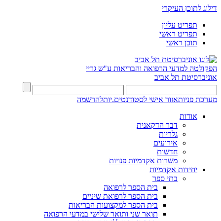
דילוג לתוכן העיקרי
תפריט עליון
תפריט ראשי
תוכן ראשי
הפקולטה למדעי הרפואה והבריאות ע"ש גריי
אוניברסיטת תל אביב
מערכת פניות
אזור אישי לסטודנטים.יות
להרשמה
אודות
דבר הדקאנית
גלריות
אירועים
חדשות
משרות אקדמיות פנויות
יחידות אקדמיות
בתי ספר
בית הספר לרפואה
בית הספר לרפואת שיניים
בית הספר למקצועות הבריאות
תואר שני ותואר שלישי במדעי הרפואה