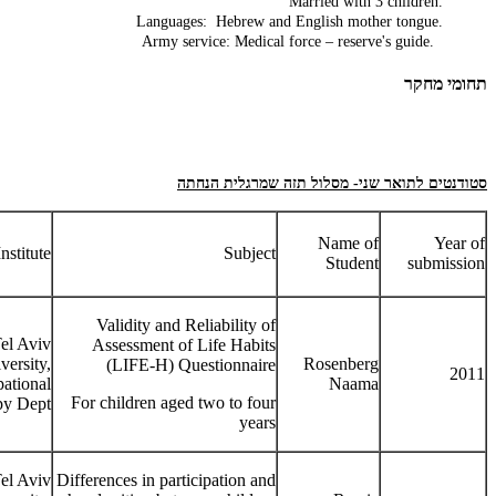
Married with 3 children.
Languages: Hebrew and English mother tongue.
Army service: Medical force – reserve's guide.
תחומי מחקר
סטודנטים לתואר שני- מסלול תזה שמרגלית הנחתה
Name of
Year of
nstitute
Subject
Student
submission
Validity and Reliability of
el Aviv
Assessment of Life Habits
versity,
Rosenberg
(LIFE-H) Questionnaire
2011
ational
Naama
For children aged two to four
y Dept.
years
el Aviv
Differences in participation and