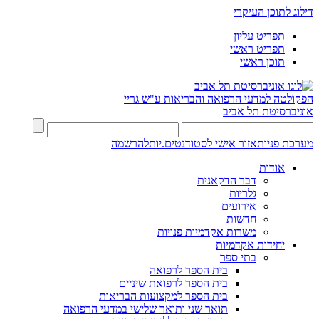
דילוג לתוכן העיקרי
תפריט עליון
תפריט ראשי
תוכן ראשי
הפקולטה למדעי הרפואה והבריאות ע"ש גריי
אוניברסיטת תל אביב
מערכת פניות
אזור אישי לסטודנטים.יות
להרשמה
אודות
דבר הדקאנית
גלריות
אירועים
חדשות
משרות אקדמיות פנויות
יחידות אקדמיות
בתי ספר
בית הספר לרפואה
בית הספר לרפואת שיניים
בית הספר למקצועות הבריאות
תואר שני ותואר שלישי במדעי הרפואה