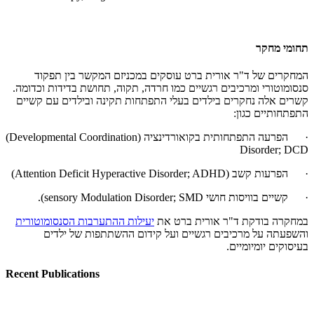
תחומי מחקר
המחקרים של ד"ר אורית ברט עוסקים במכניזם המקשר בין תפקוד
סנסומוטורי ומרכיבים רגשיים כמו חרדה, תקוה, תחושת בדידות וכדומה.
קשרים אלה נחקרים בילדים בעלי התפתחות תקינה ובילדים עם קשיים
התפתחותיים כגון:
· הפרעה התפתחותית בקואורדינציה (
(Developmental Coordination
Disorder; DCD
· הפרעות קשב
(Attention Deficit Hyperactive Disorder; ADHD)
· קשיים בוויסות חושי
(sensory Modulation Disorder; SMD
.
במחקרה בודקת ד"ר אורית ברט את
יעילות ההתערבות הסנסומוטורית
והשפעתה על מרכיבים רגשיים ועל קידום ההשתתפות של ילדים
בעיסוקים יומיומיים.
Recent Publications