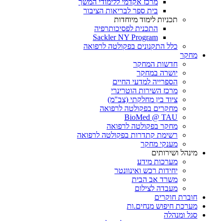
מרכז אקדמי ללימודי המשך
בית ספר לבריאות הציבור
תכניות לימוד מיוחדות
התכנית לפסיכותרפיה
Sackler NY Program
כלל התקנונים בפקולטה לרפואה
מחקר
חדשות המחקר
יושרה במחקר
הספרייה למדעי החיים
מרכז השירות הוטרינרי
ציוד בין מחלקתי (צב"מ)
מחקרים בפקולטה לרפואה
BioMed @ TAU
מחקר בפקולטה לרפואה
רשימת קתדרות בפקולטה לרפואה
מענקי מחקר
מינהל ושירותים
מערכות מידע
יחידות רכש ואינוונטר
משרד אב הבית
מעבדה לצילום
חוברת חוקרים
מערכת חיפוש מנחים.ות
סגל ומנהלה