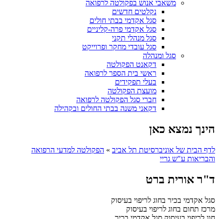
משאבי אנוש בפקולטה לרפואה
נקלטים חדשים
סגל אקדמי בבתי חולים
סגל אקדמי פרה-קליניים
סגל מנהלי תקני
סגל עובדי מחקר ופרוייקט
סגל ומנהלה
דקאנט הפקולטה
ראשי בית הספר לרפואה
בעלי תפקידים
מועצת הפקולטה
חברי סגל הפקולטה לרפואה
דקאני משנה בבתי החולים ובקהילה
הינך נמצא כאן
לדף הבית של אוניברסיטת תל אביב
»
הפקולטה למדעי הרפואה
והבריאות ע"ש גריי
ד"ר אורית ברט
סגל אקדמי בכיר בחוג לריפוי בעיסוק
מרכז תחום בחוג לריפוי בעיסוק
חוג לריפוי בעיסוק
סגל אקדמי בכיר