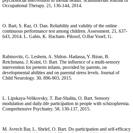
psychosocial intervention in mental health. Scandinavian Journal of
Occupational Therapy. 21, 136-144, 2014.
O. Bart, S. Raz, O. Dan. Reliability and validity of the online
continuous performance test among children. Assessment. 21, 637-
643, 2014. L. Gabis, K. Hacham- Pilosof, O.Bar Yosef, G.
Rabinovitz, G. Leshem, A. Shilon- Hadassa, Y. Biran, B.
Reichmana, J. Kuint, O. Bart. The influence of a multi-sensory
intervention for preterm infants, provided by parents, on
developmental abilities and on parental stress levels. Journal of
Child Neurology. 30, 896-903, 2015.
L. Lipskaya-Velikovsky, T. Bar-Shalita, O. Bart. Sensory
modulation and daily-life participation in people with schizophrenia.
Comprehensive Psychiatry. 58, 130-137, 2015.
M. Avrech Bar, L. Shelef, O. Bart. Do participation and self-efficacy