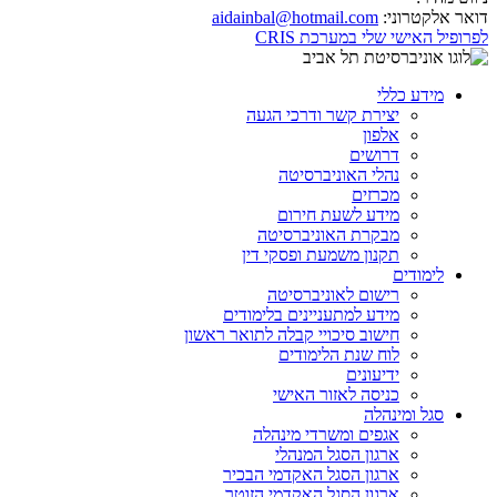
דואר אלקטרוני:
aidainbal@hotmail.com
לפרופיל האישי שלי במערכת CRIS
מידע כללי
יצירת קשר ודרכי הגעה
אלפון
דרושים
נהלי האוניברסיטה
מכרזים
מידע לשעת חירום
מבקרת האוניברסיטה
תקנון משמעת ופסקי דין
לימודים
רישום לאוניברסיטה
מידע למתעניינים בלימודים
חישוב סיכויי קבלה לתואר ראשון
לוח שנת הלימודים
ידיעונים
כניסה לאזור האישי
סגל ומינהלה
אגפים ומשרדי מינהלה
ארגון הסגל המנהלי
ארגון הסגל האקדמי הבכיר
ארגון הסגל האקדמי הזוטר