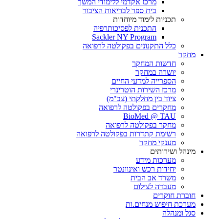
מרכז אקדמי ללימודי המשך
בית ספר לבריאות הציבור
תכניות לימוד מיוחדות
התכנית לפסיכותרפיה
Sackler NY Program
כלל התקנונים בפקולטה לרפואה
מחקר
חדשות המחקר
יושרה במחקר
הספרייה למדעי החיים
מרכז השירות הוטרינרי
ציוד בין מחלקתי (צב"מ)
מחקרים בפקולטה לרפואה
BioMed @ TAU
מחקר בפקולטה לרפואה
רשימת קתדרות בפקולטה לרפואה
מענקי מחקר
מינהל ושירותים
מערכות מידע
יחידות רכש ואינוונטר
משרד אב הבית
מעבדה לצילום
חוברת חוקרים
מערכת חיפוש מנחים.ות
סגל ומנהלה