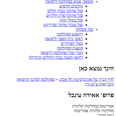
משאבי אנוש בפקולטה לרפואה
נקלטים חדשים
סגל אקדמי בבתי חולים
סגל אקדמי פרה-קליניים
סגל מנהלי תקני
סגל עובדי מחקר ופרוייקט
סגל ומנהלה
דקאנט הפקולטה
ראשי בית הספר לרפואה
בעלי תפקידים
מועצת הפקולטה
חברי סגל הפקולטה לרפואה
דקאני משנה בבתי החולים ובקהילה
הינך נמצא כאן
לדף הבית של אוניברסיטת תל אביב
»
הפקולטה למדעי הרפואה
והבריאות ע"ש גריי
פרופ' אאידה עינבל
אמריטוס במחלקות קליניות
מחלקות קליניות
אמריטוס
ניווט מהיר: