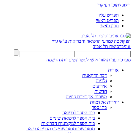
דילוג לתוכן העיקרי
תפריט עליון
תפריט ראשי
תוכן ראשי
הפקולטה למדעי הרפואה והבריאות ע"ש גריי
אוניברסיטת תל אביב
מערכת פניות
אזור אישי לסטודנטים.יות
להרשמה
אודות
דבר הדקאנית
גלריות
אירועים
חדשות
משרות אקדמיות פנויות
יחידות אקדמיות
בתי ספר
בית הספר לרפואה
בית הספר לרפואת שיניים
בית הספר למקצועות הבריאות
תואר שני ותואר שלישי במדעי הרפואה