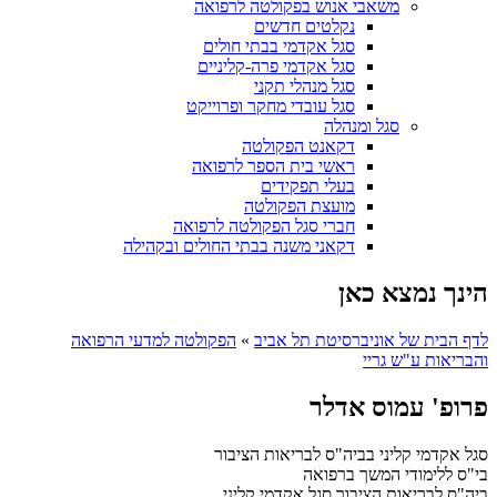
משאבי אנוש בפקולטה לרפואה
נקלטים חדשים
סגל אקדמי בבתי חולים
סגל אקדמי פרה-קליניים
סגל מנהלי תקני
סגל עובדי מחקר ופרוייקט
סגל ומנהלה
דקאנט הפקולטה
ראשי בית הספר לרפואה
בעלי תפקידים
מועצת הפקולטה
חברי סגל הפקולטה לרפואה
דקאני משנה בבתי החולים ובקהילה
הינך נמצא כאן
לדף הבית של אוניברסיטת תל אביב
»
הפקולטה למדעי הרפואה
והבריאות ע"ש גריי
פרופ' עמוס אדלר
סגל אקדמי קליני בביה"ס לבריאות הציבור
בי"ס ללימודי המשך ברפואה
ביה"ס לבריאות הציבור
סגל אקדמי קליני