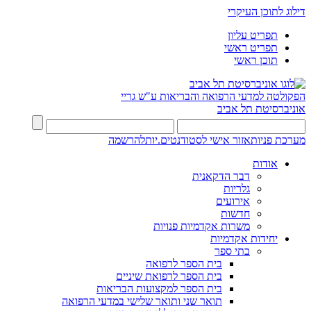
דילוג לתוכן העיקרי
תפריט עליון
תפריט ראשי
תוכן ראשי
הפקולטה למדעי הרפואה והבריאות ע"ש גריי
אוניברסיטת תל אביב
מערכת פניות
אזור אישי לסטודנטים.יות
להרשמה
אודות
דבר הדקאנית
גלריות
אירועים
חדשות
משרות אקדמיות פנויות
יחידות אקדמיות
בתי ספר
בית הספר לרפואה
בית הספר לרפואת שיניים
בית הספר למקצועות הבריאות
תואר שני ותואר שלישי במדעי הרפואה