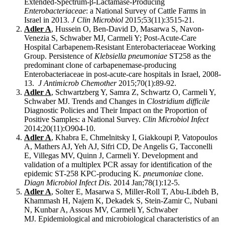
Extended-Spectrum-β-Lactamase-Producing
Enterobacteriaceae
: a National Survey of Cattle Farms in
Israel in 2013.
J Clin Microbiol
2015;53(11):3515-21.
Adler A
, Hussein O, Ben-David D, Masarwa S, Navon-
Venezia S, Schwaber MJ, Carmeli Y; Post-Acute-Care
Hospital Carbapenem-Resistant Enterobacteriaceae Working
Group. Persistence of
Klebsiella pneumoniae
ST258 as the
predominant clone of carbapenemase-producing
Enterobacteriaceae in post-acute-care hospitals in Israel, 2008-
13.
J Antimicrob Chemother
2015;70(1):89-92.
Adler A
, Schwartzberg Y, Samra Z, Schwartz O, Carmeli Y,
Schwaber MJ. Trends and Changes in
Clostridium difficile
Diagnostic Policies and Their Impact on the Proportion of
Positive Samples: a National Survey.
Clin Microbiol Infect
2014;20(11):O904-10.
Adler A
, Khabra E, Chmelnitsky I, Giakkoupi P, Vatopoulos
A, Mathers AJ, Yeh AJ, Sifri CD, De Angelis G, Tacconelli
E, Villegas MV, Quinn J, Carmeli Y. Development and
validation of a multiplex PCR assay for identification of the
epidemic ST-258 KPC-producing K
. pneumoniae
clone.
Diagn Microbiol Infect Dis
. 2014 Jan;78(1):12-5.
Adler A
, Solter E, Masarwa S, Miller-Roll T, Abu-Libdeh B,
Khammash H, Najem K, Dekadek S, Stein-Zamir C, Nubani
N, Kunbar A, Assous MV, Carmeli Y, Schwaber
MJ. Epidemiological and microbiological characteristics of an