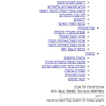
רישום לאוניברסיטה
מידע למתעניינים בלימודים
חישוב סיכויי קבלה לתואר ראשון
לוח שנת הלימודים
ידיעונים
כניסה לאזור האישי
סגל ומינהלה
אגפים ומשרדי מינהלה
ארגון הסגל המנהלי
ארגון הסגל האקדמי הבכיר
ארגון הסגל האקדמי הזוטר
כניסה ל-My Tau
נגישות
נגישות בקמפוס
מניעה וטיפול בהטרדה מינית
הנחיות בדבר חוק חופש המידע
הצהרת נגישות
הגנת הפרטיות
תנאי שימוש
אוניברסיטת תל אביב
P.O. Box 39040, Tel Aviv 6997801
חיפוש באתר זה
חיפוש בכל האוניברסיטה