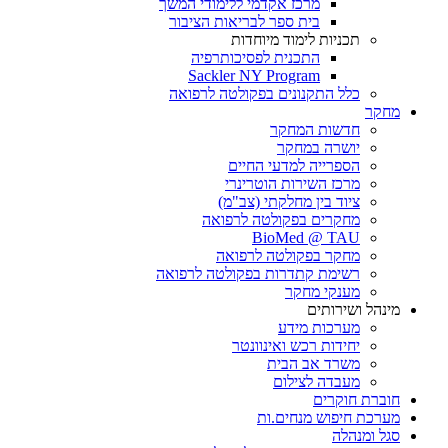
מרכז אקדמי ללימודי המשך
בית ספר לבריאות הציבור
תכניות לימוד מיוחדות
התכנית לפסיכותרפיה
Sackler NY Program
כלל התקנונים בפקולטה לרפואה
מחקר
חדשות המחקר
יושרה במחקר
הספרייה למדעי החיים
מרכז השירות הוטרינרי
ציוד בין מחלקתי (צב"מ)
מחקרים בפקולטה לרפואה
BioMed @ TAU
מחקר בפקולטה לרפואה
רשימת קתדרות בפקולטה לרפואה
מענקי מחקר
מינהל ושירותים
מערכות מידע
יחידות רכש ואינוונטר
משרד אב הבית
מעבדה לצילום
חוברת חוקרים
מערכת חיפוש מנחים.ות
סגל ומנהלה