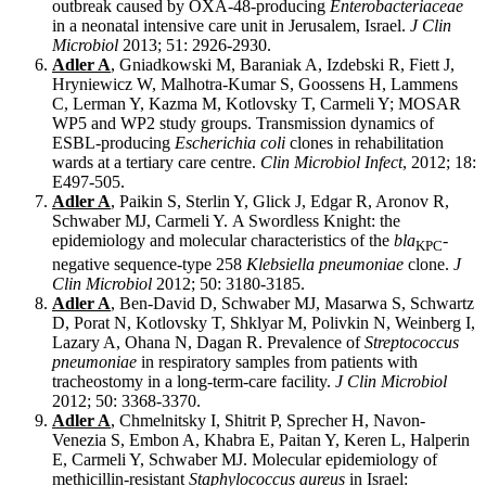
outbreak caused by OXA-48-producing
Enterobacteriaceae
in a neonatal intensive care unit in Jerusalem, Israel.
J Clin
Microbiol
2013; 51: 2926-2930.
Adler A
, Gniadkowski M, Baraniak A, Izdebski R, Fiett J,
Hryniewicz W, Malhotra-Kumar S, Goossens H, Lammens
C, Lerman Y, Kazma M, Kotlovsky T, Carmeli Y; MOSAR
WP5 and WP2 study groups. Transmission dynamics of
ESBL-producing
Escherichia coli
clones in rehabilitation
wards at a tertiary care centre.
Clin Microbiol Infect
, 2012; 18:
E497-505.
Adler A
, Paikin S, Sterlin Y, Glick J, Edgar R, Aronov R,
Schwaber MJ, Carmeli Y. A Swordless Knight: the
epidemiology and molecular characteristics of the
bla
-
KPC
negative sequence-type 258
Klebsiella pneumoniae
clone.
J
Clin Microbiol
2012; 50: 3180-3185.
Adler A
, Ben-David D, Schwaber MJ, Masarwa S, Schwartz
D, Porat N, Kotlovsky T, Shklyar M, Polivkin N, Weinberg I,
Lazary A, Ohana N, Dagan R. Prevalence of
Streptococcus
pneumoniae
in respiratory samples from patients with
tracheostomy in a long-term-care facility.
J Clin Microbiol
2012; 50: 3368-3370.
Adler A
, Chmelnitsky I, Shitrit P, Sprecher H, Navon-
Venezia S, Embon A, Khabra E, Paitan Y, Keren L, Halperin
E, Carmeli Y, Schwaber MJ. Molecular epidemiology of
methicillin-resistant
Staphylococcus aureus
in Israel: