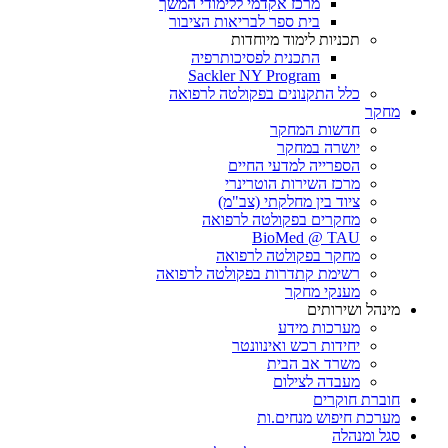
מרכז אקדמי ללימודי המשך
בית ספר לבריאות הציבור
תכניות לימוד מיוחדות
התכנית לפסיכותרפיה
Sackler NY Program
כלל התקנונים בפקולטה לרפואה
מחקר
חדשות המחקר
יושרה במחקר
הספרייה למדעי החיים
מרכז השירות הוטרינרי
ציוד בין מחלקתי (צב"מ)
מחקרים בפקולטה לרפואה
BioMed @ TAU
מחקר בפקולטה לרפואה
רשימת קתדרות בפקולטה לרפואה
מענקי מחקר
מינהל ושירותים
מערכות מידע
יחידות רכש ואינוונטר
משרד אב הבית
מעבדה לצילום
חוברת חוקרים
מערכת חיפוש מנחים.ות
סגל ומנהלה