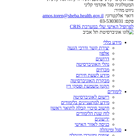
המטולוגיה
סגל אקדמי קליני
ניווט מהיר:
דואר אלקטרוני:
amos.toren@sheba.health.gov.il
פקס:
03-5303031
לפרופיל האישי שלי במערכת CRIS
מידע כללי
יצירת קשר ודרכי הגעה
אלפון
דרושים
נהלי האוניברסיטה
מכרזים
מידע לשעת חירום
מבקרת האוניברסיטה
תקנון משמעת ופסקי דין
לימודים
רישום לאוניברסיטה
מידע למתעניינים בלימודים
חישוב סיכויי קבלה לתואר ראשון
לוח שנת הלימודים
ידיעונים
כניסה לאזור האישי
סגל ומינהלה
אגפים ומשרדי מינהלה