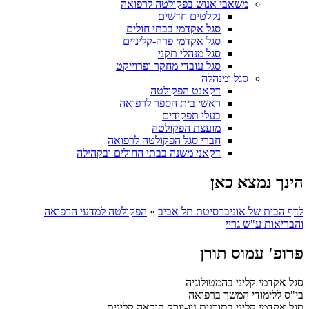
משאבי אנוש בפקולטה לרפואה
נקלטים חדשים
סגל אקדמי בבתי חולים
סגל אקדמי פרה-קליניים
סגל מנהלי תקני
סגל עובדי מחקר ופרוייקט
סגל ומנהלה
דקאנט הפקולטה
ראשי בית הספר לרפואה
בעלי תפקידים
מועצת הפקולטה
חברי סגל הפקולטה לרפואה
דקאני משנה בבתי החולים ובקהילה
הינך נמצא כאן
לדף הבית של אוניברסיטת תל אביב
»
הפקולטה למדעי הרפואה
והבריאות ע"ש גריי
פרופ' עמוס תורן
סגל אקדמי קליני בהמטולוגיה
בי"ס ללימודי המשך ברפואה
סגל אקדמי קליני בתוכנית ניו-יורק הוראה קלינית