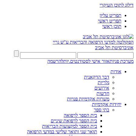
דילוג לתוכן העיקרי
תפריט עליון
תפריט ראשי
תוכן ראשי
הפקולטה למדעי הרפואה והבריאות ע"ש גריי
אוניברסיטת תל אביב
מערכת פניות
אזור אישי לסטודנטים.יות
להרשמה
אודות
דבר הדקאנית
גלריות
אירועים
חדשות
משרות אקדמיות פנויות
יחידות אקדמיות
בתי ספר
בית הספר לרפואה
בית הספר לרפואת שיניים
בית הספר למקצועות הבריאות
תואר שני ותואר שלישי במדעי הרפואה