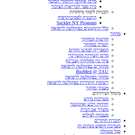
מרכז אקדמי ללימודי המשך
בית ספר לבריאות הציבור
תכניות לימוד מיוחדות
התכנית לפסיכותרפיה
Sackler NY Program
כלל התקנונים בפקולטה לרפואה
מחקר
חדשות המחקר
יושרה במחקר
הספרייה למדעי החיים
מרכז השירות הוטרינרי
ציוד בין מחלקתי (צב"מ)
מחקרים בפקולטה לרפואה
BioMed @ TAU
מחקר בפקולטה לרפואה
רשימת קתדרות בפקולטה לרפואה
מענקי מחקר
מינהל ושירותים
מערכות מידע
יחידות רכש ואינוונטר
משרד אב הבית
מעבדה לצילום
חוברת חוקרים
מערכת חיפוש מנחים.ות
סגל ומנהלה