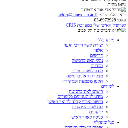
ניווט מהיר:
דואר אלקטרוני:
aviorr@tauex.tau.ac.il
פקס:
03-6972928
לפרופיל האישי שלי במערכת CRIS
מידע כללי
יצירת קשר ודרכי הגעה
אלפון
דרושים
נהלי האוניברסיטה
מכרזים
מידע לשעת חירום
מבקרת האוניברסיטה
תקנון משמעת ופסקי דין
לימודים
רישום לאוניברסיטה
מידע למתעניינים בלימודים
חישוב סיכויי קבלה לתואר ראשון
לוח שנת הלימודים
ידיעונים
כניסה לאזור האישי
סגל ומינהלה
אגפים ומשרדי מינהלה