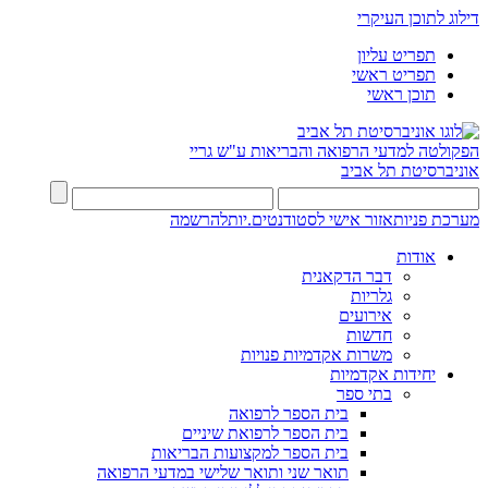
דילוג לתוכן העיקרי
תפריט עליון
תפריט ראשי
תוכן ראשי
הפקולטה למדעי הרפואה והבריאות ע"ש גריי
אוניברסיטת תל אביב
מערכת פניות
אזור אישי לסטודנטים.יות
להרשמה
אודות
דבר הדקאנית
גלריות
אירועים
חדשות
משרות אקדמיות פנויות
יחידות אקדמיות
בתי ספר
בית הספר לרפואה
בית הספר לרפואת שיניים
בית הספר למקצועות הבריאות
תואר שני ותואר שלישי במדעי הרפואה