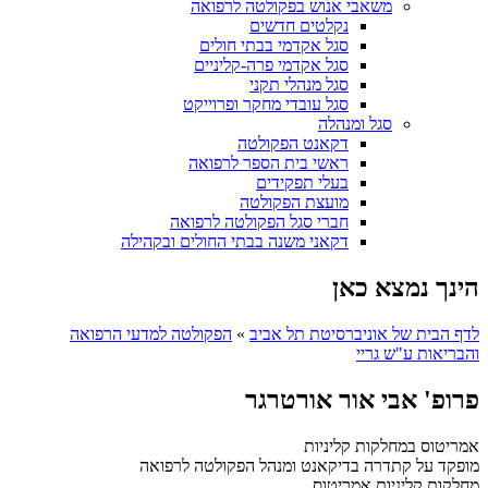
משאבי אנוש בפקולטה לרפואה
נקלטים חדשים
סגל אקדמי בבתי חולים
סגל אקדמי פרה-קליניים
סגל מנהלי תקני
סגל עובדי מחקר ופרוייקט
סגל ומנהלה
דקאנט הפקולטה
ראשי בית הספר לרפואה
בעלי תפקידים
מועצת הפקולטה
חברי סגל הפקולטה לרפואה
דקאני משנה בבתי החולים ובקהילה
הינך נמצא כאן
לדף הבית של אוניברסיטת תל אביב
»
הפקולטה למדעי הרפואה
והבריאות ע"ש גריי
פרופ' אבי אור אורטרגר
אמריטוס במחלקות קליניות
מופקד על קתדרה בדיקאנט ומנהל הפקולטה לרפואה
מחלקות קליניות
אמריטוס