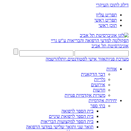
דילוג לתוכן העיקרי
תפריט עליון
תפריט ראשי
תוכן ראשי
הפקולטה למדעי הרפואה והבריאות ע"ש גריי
אוניברסיטת תל אביב
מערכת פניות
אזור אישי לסטודנטים.יות
להרשמה
אודות
דבר הדקאנית
גלריות
אירועים
חדשות
משרות אקדמיות פנויות
יחידות אקדמיות
בתי ספר
בית הספר לרפואה
בית הספר לרפואת שיניים
בית הספר למקצועות הבריאות
תואר שני ותואר שלישי במדעי הרפואה