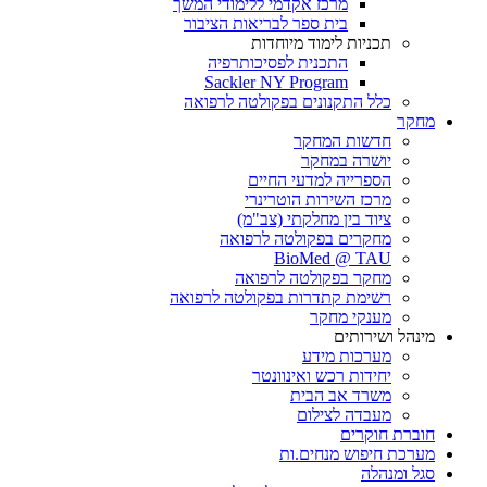
מרכז אקדמי ללימודי המשך
בית ספר לבריאות הציבור
תכניות לימוד מיוחדות
התכנית לפסיכותרפיה
Sackler NY Program
כלל התקנונים בפקולטה לרפואה
מחקר
חדשות המחקר
יושרה במחקר
הספרייה למדעי החיים
מרכז השירות הוטרינרי
ציוד בין מחלקתי (צב"מ)
מחקרים בפקולטה לרפואה
BioMed @ TAU
מחקר בפקולטה לרפואה
רשימת קתדרות בפקולטה לרפואה
מענקי מחקר
מינהל ושירותים
מערכות מידע
יחידות רכש ואינוונטר
משרד אב הבית
מעבדה לצילום
חוברת חוקרים
מערכת חיפוש מנחים.ות
סגל ומנהלה