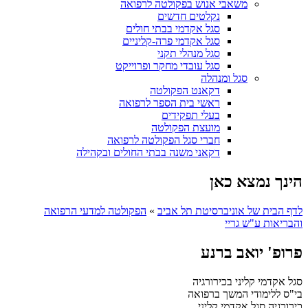
משאבי אנוש בפקולטה לרפואה
נקלטים חדשים
סגל אקדמי בבתי חולים
סגל אקדמי פרה-קליניים
סגל מנהלי תקני
סגל עובדי מחקר ופרוייקט
סגל ומנהלה
דקאנט הפקולטה
ראשי בית הספר לרפואה
בעלי תפקידים
מועצת הפקולטה
חברי סגל הפקולטה לרפואה
דקאני משנה בבתי החולים ובקהילה
הינך נמצא כאן
לדף הבית של אוניברסיטת תל אביב
»
הפקולטה למדעי הרפואה
והבריאות ע"ש גריי
פרופ' יואב ברנע
סגל אקדמי קליני בכירורגיה
בי"ס ללימודי המשך ברפואה
כירורגיה
סגל אקדמי קליני