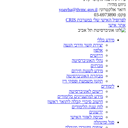
ניווט מהיר:
דואר אלקטרוני:
yoavba@tlvmc.gov.il
פקס:
03-6973890
לפרופיל האישי שלי במערכת CRIS
אתר אישי
מידע כללי
יצירת קשר ודרכי הגעה
אלפון
דרושים
נהלי האוניברסיטה
מכרזים
מידע לשעת חירום
מבקרת האוניברסיטה
תקנון משמעת ופסקי דין
לימודים
רישום לאוניברסיטה
מידע למתעניינים בלימודים
חישוב סיכויי קבלה לתואר ראשון
לוח שנת הלימודים
ידיעונים
כניסה לאזור האישי
סגל ומינהלה
אגפים ומשרדי מינהלה