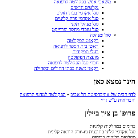
משאבי אנוש בפקולטה לרפואה
נקלטים חדשים
סגל אקדמי בבתי חולים
סגל אקדמי פרה-קליניים
סגל מנהלי תקני
סגל עובדי מחקר ופרוייקט
סגל ומנהלה
דקאנט הפקולטה
ראשי בית הספר לרפואה
בעלי תפקידים
מועצת הפקולטה
חברי סגל הפקולטה לרפואה
דקאני משנה בבתי החולים ובקהילה
הינך נמצא כאן
לדף הבית של אוניברסיטת תל אביב
»
הפקולטה למדעי הרפואה
והבריאות ע"ש גריי
פרופ' בן ציון ביילין
בדימוס במחלקות קליניות
סגל אקדמי קליני בתוכנית ניו-יורק הוראה קלינית
מחלקות קליניות
בדימוס