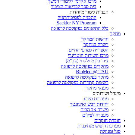
מרכז אקדמי ללימודי המשך
בית ספר לבריאות הציבור
תכניות לימוד מיוחדות
התכנית לפסיכותרפיה
Sackler NY Program
כלל התקנונים בפקולטה לרפואה
מחקר
חדשות המחקר
יושרה במחקר
הספרייה למדעי החיים
מרכז השירות הוטרינרי
ציוד בין מחלקתי (צב"מ)
מחקרים בפקולטה לרפואה
BioMed @ TAU
מחקר בפקולטה לרפואה
רשימת קתדרות בפקולטה לרפואה
מענקי מחקר
מינהל ושירותים
מערכות מידע
יחידות רכש ואינוונטר
משרד אב הבית
מעבדה לצילום
חוברת חוקרים
מערכת חיפוש מנחים.ות
סגל ומנהלה