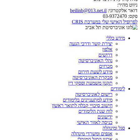
ניווט מהיר:
דואר אלקטרוני:
beilinb@013.net.il
פקס:
03-9372470
לפרופיל האישי שלי במערכת CRIS
מידע כללי
יצירת קשר ודרכי הגעה
אלפון
דרושים
נהלי האוניברסיטה
מכרזים
מידע לשעת חירום
מבקרת האוניברסיטה
תקנון משמעת ופסקי דין
לימודים
רישום לאוניברסיטה
מידע למתעניינים בלימודים
חישוב סיכויי קבלה לתואר ראשון
לוח שנת הלימודים
ידיעונים
כניסה לאזור האישי
סגל ומינהלה
אגפים ומשרדי מינהלה
ארגון הסגל המנהלי