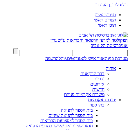
דילוג לתוכן העיקרי
תפריט עליון
תפריט ראשי
תוכן ראשי
הפקולטה למדעי הרפואה והבריאות ע"ש גריי
אוניברסיטת תל אביב
מערכת פניות
אזור אישי לסטודנטים.יות
להרשמה
אודות
דבר הדקאנית
גלריות
אירועים
חדשות
משרות אקדמיות פנויות
יחידות אקדמיות
בתי ספר
בית הספר לרפואה
בית הספר לרפואת שיניים
בית הספר למקצועות הבריאות
תואר שני ותואר שלישי במדעי הרפואה