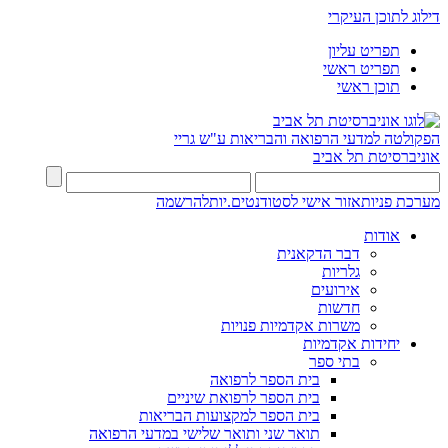
דילוג לתוכן העיקרי
תפריט עליון
תפריט ראשי
תוכן ראשי
הפקולטה למדעי הרפואה והבריאות ע"ש גריי
אוניברסיטת תל אביב
מערכת פניות
אזור אישי לסטודנטים.יות
להרשמה
אודות
דבר הדקאנית
גלריות
אירועים
חדשות
משרות אקדמיות פנויות
יחידות אקדמיות
בתי ספר
בית הספר לרפואה
בית הספר לרפואת שיניים
בית הספר למקצועות הבריאות
תואר שני ותואר שלישי במדעי הרפואה