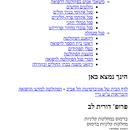
משאבי אנוש בפקולטה לרפואה
נקלטים חדשים
סגל אקדמי בבתי חולים
סגל אקדמי פרה-קליניים
סגל מנהלי תקני
סגל עובדי מחקר ופרוייקט
סגל ומנהלה
דקאנט הפקולטה
ראשי בית הספר לרפואה
בעלי תפקידים
מועצת הפקולטה
חברי סגל הפקולטה לרפואה
דקאני משנה בבתי החולים ובקהילה
הינך נמצא כאן
לדף הבית של אוניברסיטת תל אביב
»
הפקולטה למדעי הרפואה
והבריאות ע"ש גריי
פרופ' דורית לב
בדימוס במחלקות קליניות
מחלקות קליניות
בדימוס
ניווט מהיר: