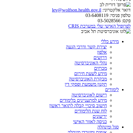
דואר אלקטרוני:
lev@wolfson.health.gov.il
טלפון פנימי:
03-6408119
פקס:
03-5028566
לפרופיל האישי שלי במערכת CRIS
מידע כללי
יצירת קשר ודרכי הגעה
אלפון
דרושים
נהלי האוניברסיטה
מכרזים
מידע לשעת חירום
מבקרת האוניברסיטה
תקנון משמעת ופסקי דין
לימודים
רישום לאוניברסיטה
מידע למתעניינים בלימודים
חישוב סיכויי קבלה לתואר ראשון
לוח שנת הלימודים
ידיעונים
כניסה לאזור האישי
סגל ומינהלה
אגפים ומשרדי מינהלה