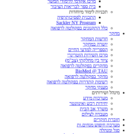
מרכז אקדמי ללימודי המשך
בית ספר לבריאות הציבור
תכניות לימוד מיוחדות
התכנית לפסיכותרפיה
Sackler NY Program
כלל התקנונים בפקולטה לרפואה
מחקר
חדשות המחקר
יושרה במחקר
הספרייה למדעי החיים
מרכז השירות הוטרינרי
ציוד בין מחלקתי (צב"מ)
מחקרים בפקולטה לרפואה
BioMed @ TAU
מחקר בפקולטה לרפואה
רשימת קתדרות בפקולטה לרפואה
מענקי מחקר
מינהל ושירותים
מערכות מידע
יחידות רכש ואינוונטר
משרד אב הבית
מעבדה לצילום
חוברת חוקרים
מערכת חיפוש מנחים.ות
סגל ומנהלה