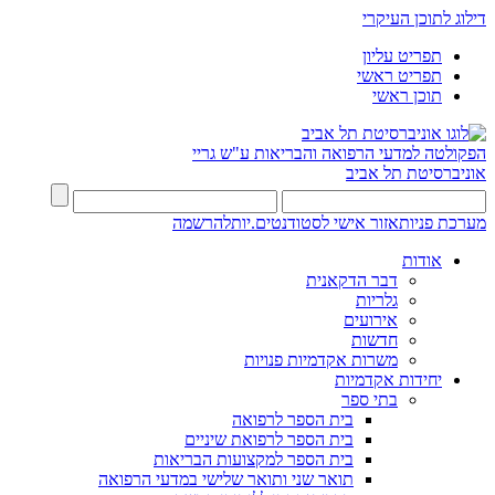
דילוג לתוכן העיקרי
תפריט עליון
תפריט ראשי
תוכן ראשי
הפקולטה למדעי הרפואה והבריאות ע"ש גריי
אוניברסיטת תל אביב
מערכת פניות
אזור אישי לסטודנטים.יות
להרשמה
אודות
דבר הדקאנית
גלריות
אירועים
חדשות
משרות אקדמיות פנויות
יחידות אקדמיות
בתי ספר
בית הספר לרפואה
בית הספר לרפואת שיניים
בית הספר למקצועות הבריאות
תואר שני ותואר שלישי במדעי הרפואה