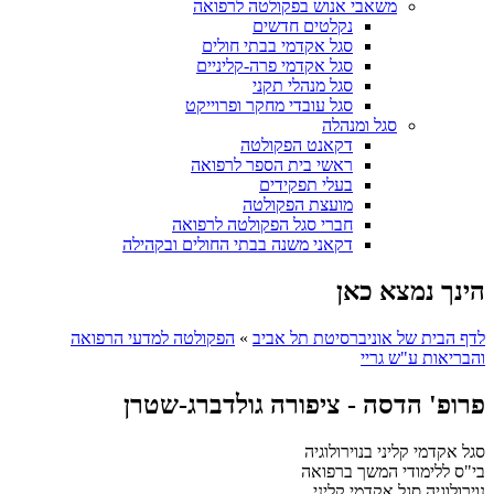
משאבי אנוש בפקולטה לרפואה
נקלטים חדשים
סגל אקדמי בבתי חולים
סגל אקדמי פרה-קליניים
סגל מנהלי תקני
סגל עובדי מחקר ופרוייקט
סגל ומנהלה
דקאנט הפקולטה
ראשי בית הספר לרפואה
בעלי תפקידים
מועצת הפקולטה
חברי סגל הפקולטה לרפואה
דקאני משנה בבתי החולים ובקהילה
הינך נמצא כאן
לדף הבית של אוניברסיטת תל אביב
»
הפקולטה למדעי הרפואה
והבריאות ע"ש גריי
פרופ' הדסה - ציפורה גולדברג-שטרן
סגל אקדמי קליני בנוירולוגיה
בי"ס ללימודי המשך ברפואה
נוירולוגיה
סגל אקדמי קליני