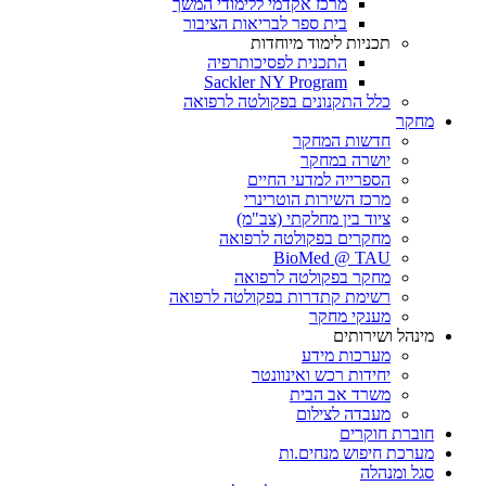
מרכז אקדמי ללימודי המשך
בית ספר לבריאות הציבור
תכניות לימוד מיוחדות
התכנית לפסיכותרפיה
Sackler NY Program
כלל התקנונים בפקולטה לרפואה
מחקר
חדשות המחקר
יושרה במחקר
הספרייה למדעי החיים
מרכז השירות הוטרינרי
ציוד בין מחלקתי (צב"מ)
מחקרים בפקולטה לרפואה
BioMed @ TAU
מחקר בפקולטה לרפואה
רשימת קתדרות בפקולטה לרפואה
מענקי מחקר
מינהל ושירותים
מערכות מידע
יחידות רכש ואינוונטר
משרד אב הבית
מעבדה לצילום
חוברת חוקרים
מערכת חיפוש מנחים.ות
סגל ומנהלה