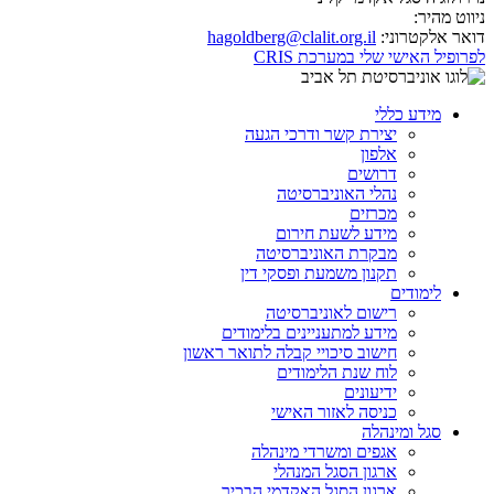
ניווט מהיר:
דואר אלקטרוני:
hagoldberg@clalit.org.il
לפרופיל האישי שלי במערכת CRIS
מידע כללי
יצירת קשר ודרכי הגעה
אלפון
דרושים
נהלי האוניברסיטה
מכרזים
מידע לשעת חירום
מבקרת האוניברסיטה
תקנון משמעת ופסקי דין
לימודים
רישום לאוניברסיטה
מידע למתעניינים בלימודים
חישוב סיכויי קבלה לתואר ראשון
לוח שנת הלימודים
ידיעונים
כניסה לאזור האישי
סגל ומינהלה
אגפים ומשרדי מינהלה
ארגון הסגל המנהלי
ארגון הסגל האקדמי הבכיר