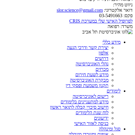
ניווט מהיר:
דואר אלקטרוני:
slor.science@gmail.com
פקס:
03-5491663
לפרופיל האישי שלי במערכת CRIS
משרד:
רפואה
מידע כללי
יצירת קשר ודרכי הגעה
אלפון
דרושים
נהלי האוניברסיטה
מכרזים
מידע לשעת חירום
מבקרת האוניברסיטה
תקנון משמעת ופסקי דין
לימודים
רישום לאוניברסיטה
מידע למתעניינים בלימודים
חישוב סיכויי קבלה לתואר ראשון
לוח שנת הלימודים
ידיעונים
כניסה לאזור האישי
סגל ומינהלה
אגפים ומשרדי מינהלה