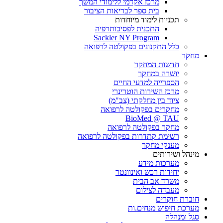
מרכז אקדמי ללימודי המשך
בית ספר לבריאות הציבור
תכניות לימוד מיוחדות
התכנית לפסיכותרפיה
Sackler NY Program
כלל התקנונים בפקולטה לרפואה
מחקר
חדשות המחקר
יושרה במחקר
הספרייה למדעי החיים
מרכז השירות הוטרינרי
ציוד בין מחלקתי (צב"מ)
מחקרים בפקולטה לרפואה
BioMed @ TAU
מחקר בפקולטה לרפואה
רשימת קתדרות בפקולטה לרפואה
מענקי מחקר
מינהל ושירותים
מערכות מידע
יחידות רכש ואינוונטר
משרד אב הבית
מעבדה לצילום
חוברת חוקרים
מערכת חיפוש מנחים.ות
סגל ומנהלה