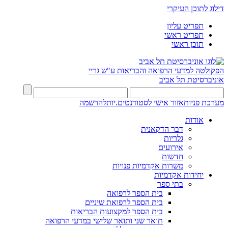
דילוג לתוכן העיקרי
תפריט עליון
תפריט ראשי
תוכן ראשי
הפקולטה למדעי הרפואה והבריאות ע"ש גריי
אוניברסיטת תל אביב
מערכת פניות
אזור אישי לסטודנטים.יות
להרשמה
אודות
דבר הדקאנית
גלריות
אירועים
חדשות
משרות אקדמיות פנויות
יחידות אקדמיות
בתי ספר
בית הספר לרפואה
בית הספר לרפואת שיניים
בית הספר למקצועות הבריאות
תואר שני ותואר שלישי במדעי הרפואה