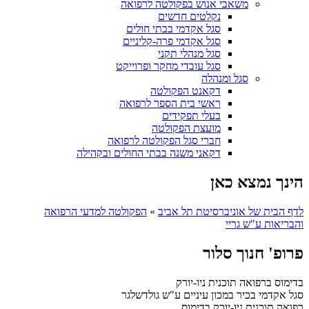
משאבי אנוש בפקולטה לרפואה
נקלטים חדשים
סגל אקדמי בבתי חולים
סגל אקדמי פרה-קליניים
סגל מנהלי תקני
סגל עובדי מחקר ופרוייקט
סגל ומנהלה
דקאנט הפקולטה
ראשי בית הספר לרפואה
בעלי תפקידים
מועצת הפקולטה
חברי סגל הפקולטה לרפואה
דקאני משנה בבתי החולים ובקהילה
הינך נמצא כאן
לדף הבית של אוניברסיטת תל אביב
»
הפקולטה למדעי הרפואה
והבריאות ע"ש גריי
פרופ' חנוך סלור
בדימוס ברפואה תוכנית ניו-יורק
סגל אקדמי בכיר במכון עיניים ע"ש גולדשלגר
רפואה תוכנית ניו-יורק
בדימוס