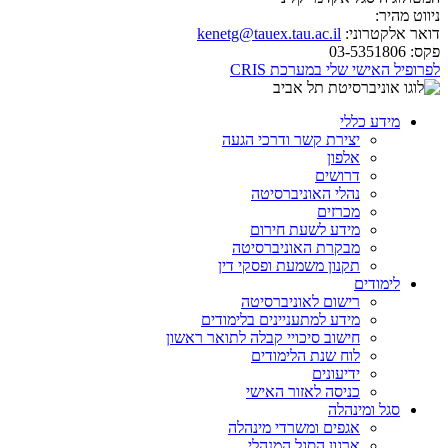
ניווט מהיר:
דואר אלקטרוני:
kenetg@tauex.tau.ac.il
פקס:
03-5351806
לפרופיל האישי שלי במערכת CRIS
מידע כללי
יצירת קשר ודרכי הגעה
אלפון
דרושים
נהלי האוניברסיטה
מכרזים
מידע לשעת חירום
מבקרת האוניברסיטה
תקנון משמעת ופסקי דין
לימודים
רישום לאוניברסיטה
מידע למתעניינים בלימודים
חישוב סיכויי קבלה לתואר ראשון
לוח שנת הלימודים
ידיעונים
כניסה לאזור האישי
סגל ומינהלה
אגפים ומשרדי מינהלה
ארגון הסגל המנהלי