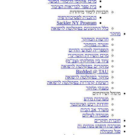
מרכז אקדמי ללימודי המשך
בית ספר לבריאות הציבור
תכניות לימוד מיוחדות
התכנית לפסיכותרפיה
Sackler NY Program
כלל התקנונים בפקולטה לרפואה
מחקר
חדשות המחקר
יושרה במחקר
הספרייה למדעי החיים
מרכז השירות הוטרינרי
ציוד בין מחלקתי (צב"מ)
מחקרים בפקולטה לרפואה
BioMed @ TAU
מחקר בפקולטה לרפואה
רשימת קתדרות בפקולטה לרפואה
מענקי מחקר
מינהל ושירותים
מערכות מידע
יחידות רכש ואינוונטר
משרד אב הבית
מעבדה לצילום
חוברת חוקרים
מערכת חיפוש מנחים.ות
סגל ומנהלה