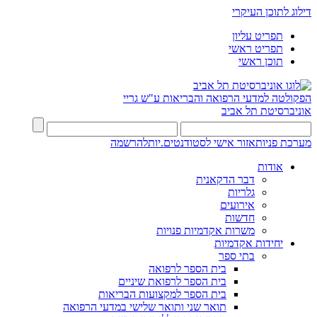
דילוג לתוכן העיקרי
תפריט עליון
תפריט ראשי
תוכן ראשי
הפקולטה למדעי הרפואה והבריאות ע"ש גריי
אוניברסיטת תל אביב
מערכת פניות
אזור אישי לסטודנטים.יות
להרשמה
אודות
דבר הדקאנית
גלריות
אירועים
חדשות
משרות אקדמיות פנויות
יחידות אקדמיות
בתי ספר
בית הספר לרפואה
בית הספר לרפואת שיניים
בית הספר למקצועות הבריאות
תואר שני ותואר שלישי במדעי הרפואה