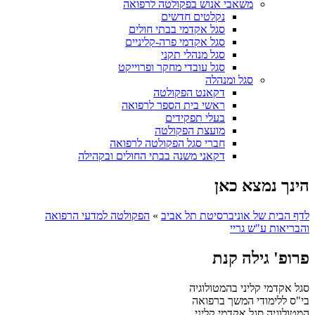
משאבי אנוש בפקולטה לרפואה
נקלטים חדשים
סגל אקדמי בבתי חולים
סגל אקדמי פרה-קליניים
סגל מנהלי תקני
סגל עובדי מחקר ופרוייקט
סגל ומנהלה
דקאנט הפקולטה
ראשי בית הספר לרפואה
בעלי תפקידים
מועצת הפקולטה
חברי סגל הפקולטה לרפואה
דקאני משנה בבתי החולים ובקהילה
הינך נמצא כאן
לדף הבית של אוניברסיטת תל אביב
»
הפקולטה למדעי הרפואה
והבריאות ע"ש גריי
פרופ' גילה קנת
סגל אקדמי קליני בהמטולוגיה
בי"ס ללימודי המשך ברפואה
המטולוגיה
סגל אקדמי קליני