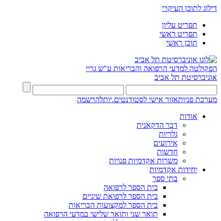
דילוג לתוכן העיקרי
תפריט עליון
תפריט ראשי
תוכן ראשי
הפקולטה למדעי הרפואה והבריאות ע"ש גריי
אוניברסיטת תל אביב
מערכת פניות
אזור אישי לסטודנטים.יות
להרשמה
אודות
דבר הדקאנית
גלריות
אירועים
חדשות
משרות אקדמיות פנויות
יחידות אקדמיות
בתי ספר
בית הספר לרפואה
בית הספר לרפואת שיניים
בית הספר למקצועות הבריאות
תואר שני ותואר שלישי במדעי הרפואה