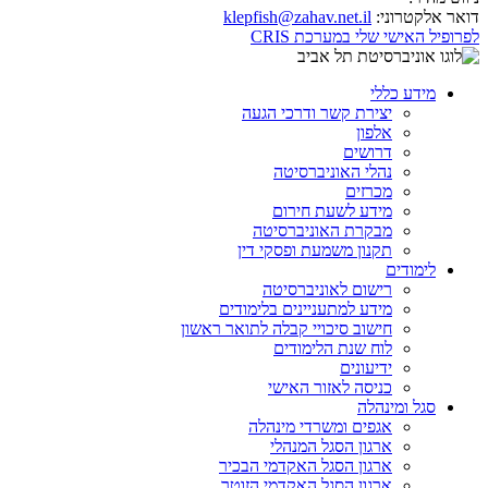
דואר אלקטרוני:
klepfish@zahav.net.il
לפרופיל האישי שלי במערכת CRIS
מידע כללי
יצירת קשר ודרכי הגעה
אלפון
דרושים
נהלי האוניברסיטה
מכרזים
מידע לשעת חירום
מבקרת האוניברסיטה
תקנון משמעת ופסקי דין
לימודים
רישום לאוניברסיטה
מידע למתעניינים בלימודים
חישוב סיכויי קבלה לתואר ראשון
לוח שנת הלימודים
ידיעונים
כניסה לאזור האישי
סגל ומינהלה
אגפים ומשרדי מינהלה
ארגון הסגל המנהלי
ארגון הסגל האקדמי הבכיר
ארגון הסגל האקדמי הזוטר