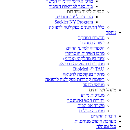
מרכז אקדמי ללימודי המשך
בית ספר לבריאות הציבור
תכניות לימוד מיוחדות
התכנית לפסיכותרפיה
Sackler NY Program
כלל התקנונים בפקולטה לרפואה
מחקר
חדשות המחקר
יושרה במחקר
הספרייה למדעי החיים
מרכז השירות הוטרינרי
ציוד בין מחלקתי (צב"מ)
מחקרים בפקולטה לרפואה
BioMed @ TAU
מחקר בפקולטה לרפואה
רשימת קתדרות בפקולטה לרפואה
מענקי מחקר
מינהל ושירותים
מערכות מידע
יחידות רכש ואינוונטר
משרד אב הבית
מעבדה לצילום
חוברת חוקרים
מערכת חיפוש מנחים.ות
סגל ומנהלה