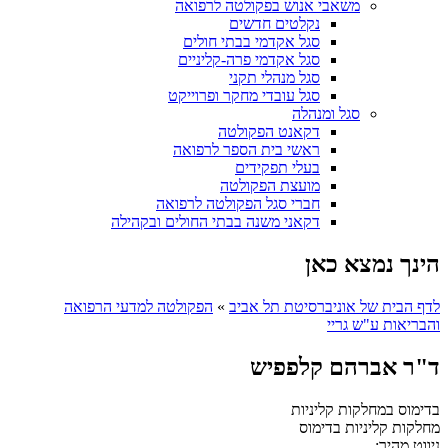
משאבי אנוש בפקולטה לרפואה
נקלטים חדשים
סגל אקדמי בבתי חולים
סגל אקדמי פרה-קליניים
סגל מנהלי תקני
סגל עובדי מחקר ופרוייקט
סגל ומנהלה
דקאנט הפקולטה
ראשי בית הספר לרפואה
בעלי תפקידים
מועצת הפקולטה
חברי סגל הפקולטה לרפואה
דקאני משנה בבתי החולים ובקהילה
הינך נמצא כאן
לדף הבית של אוניברסיטת תל אביב
»
הפקולטה למדעי הרפואה
והבריאות ע"ש גריי
ד"ר אברהם קלפפיש
בדימוס במחלקות קליניות
מחלקות קליניות
בדימוס
ניווט מהיר: