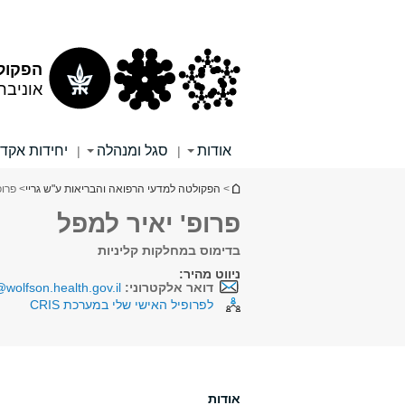
תוכן
תפריט
עליון
ראשי
הפקולט
אוניבר
אודות
סגל ומנהלה
יחידות אקד
|
|
הינך נמצא כאן
>
הפקולטה למדעי הרפואה והבריאות ע"ש גריי
> פרופ
פרופ' יאיר למפל
בדימוס במחלקות קליניות
ניווט מהיר:
דואר אלקטרוני:
wolfson.health.gov.il
לפרופיל האישי שלי במערכת CRIS
אודות