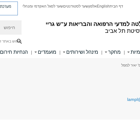
מערכת פ
דף הבית
English
אלפון
שער לסטודנטים
שער לסגל האקדמי ומנהלי
חיפוש
ה למדעי הרפואה והבריאות ע"ש גריי
סיטת תל אביב
חיפוש באתר ז
מיות
מחקר
מינהל ושירותים
מועמדים
הנחיות חירום
|
|
|
|
' יאיר למפל
lampl@