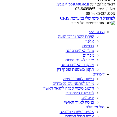
דואר אלקטרוני:
lydia@post.tau.ac.il
טלפון פנימי:
03-6409865
פקס:
08-9286307
לפרופיל האישי שלי במערכת CRIS
מידע כללי
יצירת קשר ודרכי הגעה
אלפון
דרושים
נהלי האוניברסיטה
מכרזים
מידע לשעת חירום
מבקרת האוניברסיטה
תקנון משמעת ופסקי דין
לימודים
רישום לאוניברסיטה
מידע למתעניינים בלימודים
חישוב סיכויי קבלה לתואר ראשון
לוח שנת הלימודים
ידיעונים
כניסה לאזור האישי
סגל ומינהלה
אגפים ומשרדי מינהלה
ארגון הסגל המנהלי