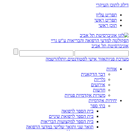
דילוג לתוכן העיקרי
תפריט עליון
תפריט ראשי
תוכן ראשי
הפקולטה למדעי הרפואה והבריאות ע"ש גריי
אוניברסיטת תל אביב
מערכת פניות
אזור אישי לסטודנטים.יות
להרשמה
אודות
דבר הדקאנית
גלריות
אירועים
חדשות
משרות אקדמיות פנויות
יחידות אקדמיות
בתי ספר
בית הספר לרפואה
בית הספר לרפואת שיניים
בית הספר למקצועות הבריאות
תואר שני ותואר שלישי במדעי הרפואה