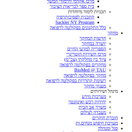
מרכז אקדמי ללימודי המשך
בית ספר לבריאות הציבור
תכניות לימוד מיוחדות
התכנית לפסיכותרפיה
Sackler NY Program
כלל התקנונים בפקולטה לרפואה
מחקר
חדשות המחקר
יושרה במחקר
הספרייה למדעי החיים
מרכז השירות הוטרינרי
ציוד בין מחלקתי (צב"מ)
מחקרים בפקולטה לרפואה
BioMed @ TAU
מחקר בפקולטה לרפואה
רשימת קתדרות בפקולטה לרפואה
מענקי מחקר
מינהל ושירותים
מערכות מידע
יחידות רכש ואינוונטר
משרד אב הבית
מעבדה לצילום
חוברת חוקרים
מערכת חיפוש מנחים.ות
סגל ומנהלה