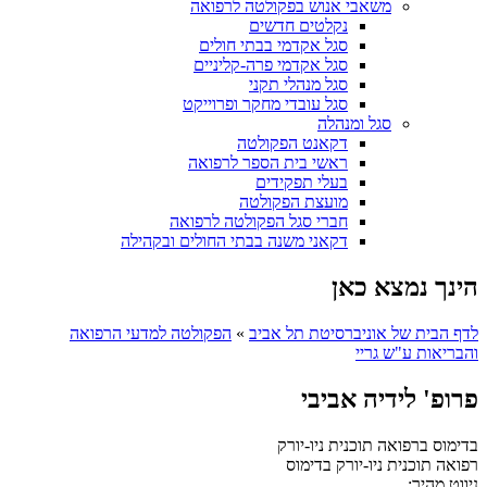
משאבי אנוש בפקולטה לרפואה
נקלטים חדשים
סגל אקדמי בבתי חולים
סגל אקדמי פרה-קליניים
סגל מנהלי תקני
סגל עובדי מחקר ופרוייקט
סגל ומנהלה
דקאנט הפקולטה
ראשי בית הספר לרפואה
בעלי תפקידים
מועצת הפקולטה
חברי סגל הפקולטה לרפואה
דקאני משנה בבתי החולים ובקהילה
הינך נמצא כאן
לדף הבית של אוניברסיטת תל אביב
»
הפקולטה למדעי הרפואה
והבריאות ע"ש גריי
פרופ' לידיה אביבי
בדימוס ברפואה תוכנית ניו-יורק
רפואה תוכנית ניו-יורק
בדימוס
ניווט מהיר: