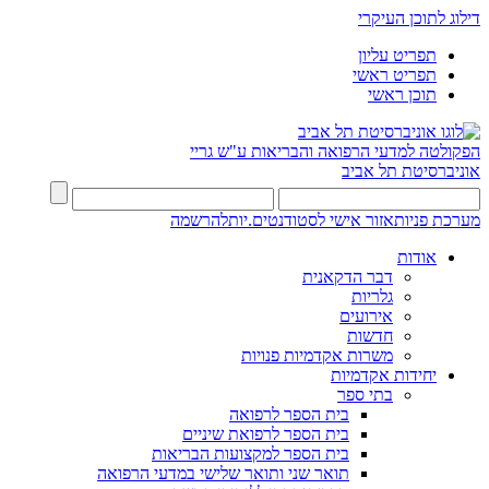
דילוג לתוכן העיקרי
תפריט עליון
תפריט ראשי
תוכן ראשי
הפקולטה למדעי הרפואה והבריאות ע"ש גריי
אוניברסיטת תל אביב
מערכת פניות
אזור אישי לסטודנטים.יות
להרשמה
אודות
דבר הדקאנית
גלריות
אירועים
חדשות
משרות אקדמיות פנויות
יחידות אקדמיות
בתי ספר
בית הספר לרפואה
בית הספר לרפואת שיניים
בית הספר למקצועות הבריאות
תואר שני ותואר שלישי במדעי הרפואה