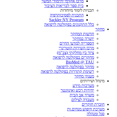
מרכז אקדמי ללימודי המשך
בית ספר לבריאות הציבור
תכניות לימוד מיוחדות
התכנית לפסיכותרפיה
Sackler NY Program
כלל התקנונים בפקולטה לרפואה
מחקר
חדשות המחקר
יושרה במחקר
הספרייה למדעי החיים
מרכז השירות הוטרינרי
ציוד בין מחלקתי (צב"מ)
מחקרים בפקולטה לרפואה
BioMed @ TAU
מחקר בפקולטה לרפואה
רשימת קתדרות בפקולטה לרפואה
מענקי מחקר
מינהל ושירותים
מערכות מידע
יחידות רכש ואינוונטר
משרד אב הבית
מעבדה לצילום
חוברת חוקרים
מערכת חיפוש מנחים.ות
סגל ומנהלה