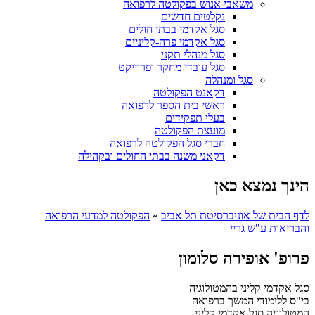
משאבי אנוש בפקולטה לרפואה
נקלטים חדשים
סגל אקדמי בבתי חולים
סגל אקדמי פרה-קליניים
סגל מנהלי תקני
סגל עובדי מחקר ופרוייקט
סגל ומנהלה
דקאנט הפקולטה
ראשי בית הספר לרפואה
בעלי תפקידים
מועצת הפקולטה
חברי סגל הפקולטה לרפואה
דקאני משנה בבתי החולים ובקהילה
הינך נמצא כאן
לדף הבית של אוניברסיטת תל אביב
»
הפקולטה למדעי הרפואה
והבריאות ע"ש גריי
פרופ' אופירה סלומון
סגל אקדמי קליני בהמטולוגיה
בי"ס ללימודי המשך ברפואה
המטולוגיה
סגל אקדמי קליני