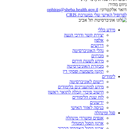
ניווט מהיר:
דואר אלקטרוני:
ophiras@sheba.health.gov.il
לפרופיל האישי שלי במערכת CRIS
מידע כללי
יצירת קשר ודרכי הגעה
אלפון
דרושים
נהלי האוניברסיטה
מכרזים
מידע לשעת חירום
מבקרת האוניברסיטה
תקנון משמעת ופסקי דין
לימודים
רישום לאוניברסיטה
מידע למתעניינים בלימודים
חישוב סיכויי קבלה לתואר ראשון
לוח שנת הלימודים
ידיעונים
כניסה לאזור האישי
סגל ומינהלה
אגפים ומשרדי מינהלה
ארגון הסגל המנהלי
ארגון הסגל האקדמי הבכיר