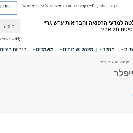
מערכת פ
דף הבית
English
אלפון
שער לסטודנטים
שער לסגל האקדמי ומנהלי
חיפוש
ה למדעי הרפואה והבריאות ע"ש גריי
סיטת תל אביב
חיפוש באתר ז
מיות
מחקר
מינהל ושירותים
מועמדים
הנחיות חירום
|
|
|
|
יונתן ישעיהו שטרייפלר
יפלר