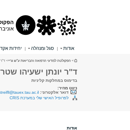
תוכן
תפריט
עליון
ראשי
הפקולט
אוניבר
אודות
סגל ומנהלה
יחידות אקד
|
|
הינך נמצא כאן
>
הפקולטה למדעי הרפואה והבריאות ע"ש גריי
> ד"ר 
ד"ר יונתן ישעיהו שטרי
בדימוס במחלקות קליניות
ניווט מהיר:
דואר אלקטרוני:
streifll@tauex.tau.ac.il
לפרופיל האישי שלי במערכת CRIS
אודות