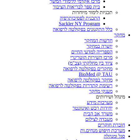
מרכז אקדמי ללימודי המשך
בית ספר לבריאות הציבור
תכניות לימוד מיוחדות
התכנית לפסיכותרפיה
Sackler NY Program
כלל התקנונים בפקולטה לרפואה
מחקר
חדשות המחקר
יושרה במחקר
הספרייה למדעי החיים
מרכז השירות הוטרינרי
ציוד בין מחלקתי (צב"מ)
מחקרים בפקולטה לרפואה
BioMed @ TAU
מחקר בפקולטה לרפואה
רשימת קתדרות בפקולטה לרפואה
מענקי מחקר
מינהל ושירותים
מערכות מידע
יחידות רכש ואינוונטר
משרד אב הבית
מעבדה לצילום
חוברת חוקרים
מערכת חיפוש מנחים.ות
סגל ומנהלה