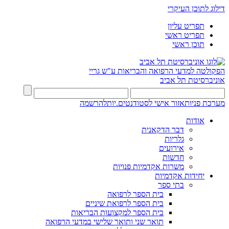
דילוג לתוכן העיקרי
תפריט עליון
תפריט ראשי
תוכן ראשי
הפקולטה למדעי הרפואה והבריאות ע"ש גריי
אוניברסיטת תל אביב
מערכת פניות
אזור אישי לסטודנטים.יות
להרשמה
אודות
דבר הדקאנית
גלריות
אירועים
חדשות
משרות אקדמיות פנויות
יחידות אקדמיות
בתי ספר
בית הספר לרפואה
בית הספר לרפואת שיניים
בית הספר למקצועות הבריאות
תואר שני ותואר שלישי במדעי הרפואה