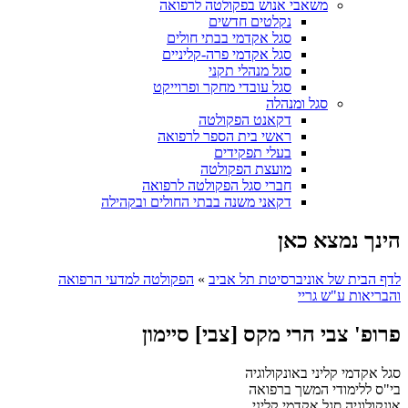
משאבי אנוש בפקולטה לרפואה
נקלטים חדשים
סגל אקדמי בבתי חולים
סגל אקדמי פרה-קליניים
סגל מנהלי תקני
סגל עובדי מחקר ופרוייקט
סגל ומנהלה
דקאנט הפקולטה
ראשי בית הספר לרפואה
בעלי תפקידים
מועצת הפקולטה
חברי סגל הפקולטה לרפואה
דקאני משנה בבתי החולים ובקהילה
הינך נמצא כאן
לדף הבית של אוניברסיטת תל אביב
»
הפקולטה למדעי הרפואה
והבריאות ע"ש גריי
פרופ' צבי הרי מקס [צבי] סיימון
סגל אקדמי קליני באונקולוגיה
בי"ס ללימודי המשך ברפואה
אונקולוגיה
סגל אקדמי קליני