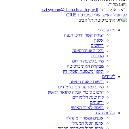
ניווט מהיר:
דואר אלקטרוני:
zvi.symon@sheba.health.gov.il
לפרופיל האישי שלי במערכת CRIS
מידע כללי
יצירת קשר ודרכי הגעה
אלפון
דרושים
נהלי האוניברסיטה
מכרזים
מידע לשעת חירום
מבקרת האוניברסיטה
תקנון משמעת ופסקי דין
לימודים
רישום לאוניברסיטה
מידע למתעניינים בלימודים
חישוב סיכויי קבלה לתואר ראשון
לוח שנת הלימודים
ידיעונים
כניסה לאזור האישי
סגל ומינהלה
אגפים ומשרדי מינהלה
ארגון הסגל המנהלי
ארגון הסגל האקדמי הבכיר