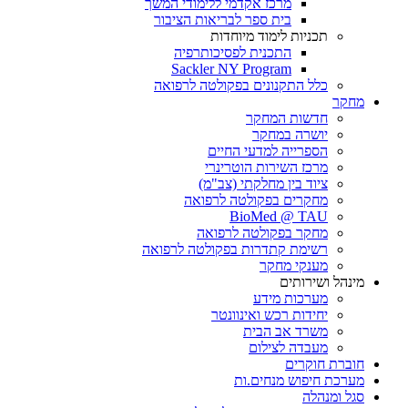
מרכז אקדמי ללימודי המשך
בית ספר לבריאות הציבור
תכניות לימוד מיוחדות
התכנית לפסיכותרפיה
Sackler NY Program
כלל התקנונים בפקולטה לרפואה
מחקר
חדשות המחקר
יושרה במחקר
הספרייה למדעי החיים
מרכז השירות הוטרינרי
ציוד בין מחלקתי (צב"מ)
מחקרים בפקולטה לרפואה
BioMed @ TAU
מחקר בפקולטה לרפואה
רשימת קתדרות בפקולטה לרפואה
מענקי מחקר
מינהל ושירותים
מערכות מידע
יחידות רכש ואינוונטר
משרד אב הבית
מעבדה לצילום
חוברת חוקרים
מערכת חיפוש מנחים.ות
סגל ומנהלה