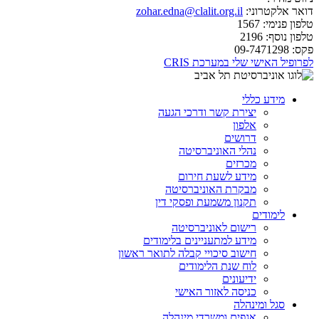
דואר אלקטרוני:
zohar.edna@clalit.org.il
טלפון פנימי:
1567
טלפון נוסף:
2196
פקס:
09-7471298
לפרופיל האישי שלי במערכת CRIS
מידע כללי
יצירת קשר ודרכי הגעה
אלפון
דרושים
נהלי האוניברסיטה
מכרזים
מידע לשעת חירום
מבקרת האוניברסיטה
תקנון משמעת ופסקי דין
לימודים
רישום לאוניברסיטה
מידע למתעניינים בלימודים
חישוב סיכויי קבלה לתואר ראשון
לוח שנת הלימודים
ידיעונים
כניסה לאזור האישי
סגל ומינהלה
אגפים ומשרדי מינהלה