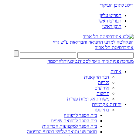
דילוג לתוכן העיקרי
תפריט עליון
תפריט ראשי
תוכן ראשי
הפקולטה למדעי הרפואה והבריאות ע"ש גריי
אוניברסיטת תל אביב
מערכת פניות
אזור אישי לסטודנטים.יות
להרשמה
אודות
דבר הדקאנית
גלריות
אירועים
חדשות
משרות אקדמיות פנויות
יחידות אקדמיות
בתי ספר
בית הספר לרפואה
בית הספר לרפואת שיניים
בית הספר למקצועות הבריאות
תואר שני ותואר שלישי במדעי הרפואה