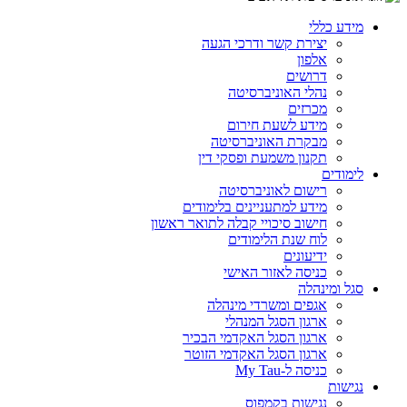
מידע כללי
יצירת קשר ודרכי הגעה
אלפון
דרושים
נהלי האוניברסיטה
מכרזים
מידע לשעת חירום
מבקרת האוניברסיטה
תקנון משמעת ופסקי דין
לימודים
רישום לאוניברסיטה
מידע למתעניינים בלימודים
חישוב סיכויי קבלה לתואר ראשון
לוח שנת הלימודים
ידיעונים
כניסה לאזור האישי
סגל ומינהלה
אגפים ומשרדי מינהלה
ארגון הסגל המנהלי
ארגון הסגל האקדמי הבכיר
ארגון הסגל האקדמי הזוטר
כניסה ל-My Tau
נגישות
נגישות בקמפוס