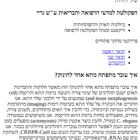
שיוך ליחידה
הפקולטה למדעי הרפואה והבריאות ע"ש גריי
ביולוגיה תאית והתפתחותית
דיקאנט ומנהל הפקולטה לרפואה
פרויקטי מחקר פתוחים
תואר ראשון
תואר שני
דוקטורט
איך עובר מתפתח מתא אחד לתינוק?
איך עובר מתפתח מתא אחד לתינוק? חוץ מאשר חלוקות והתמיינות
תאים ישנם תהליכים של שינוי צורה ותנועה ברמת התא והרקמה (cell
and tissue morphogenesis) שמונעים על ידי חלבוני שלד התא. אנו
חוקרים את הבקרה על שלד התא בשיטות דימות (imaging) מתקדמות
בשילוב גנטיקה וביוכימיה, כדי להבין איך תאים מתחלקים, משנים צורה,
נודדים, ומפעילים כוחות ברמת התא והרקמה. אנו משתמשים בנמטודה
C. elegans כמודל, להבין כיצד אקטין ומיוזין (actomyosin) מופעלים בזמן
ובמקום הנכון לאפשר התפתחות עוברית ותהליכים פיזיולוגיים בבוגר. אנו
משתמשים במגוון שיטות, כגון עריכת הגנום עם CRISPR-Cas9, השתקת
גנים עם RNAi, פרוטאומיקה, ובעיקר משתמשים במיקרוסקופיה