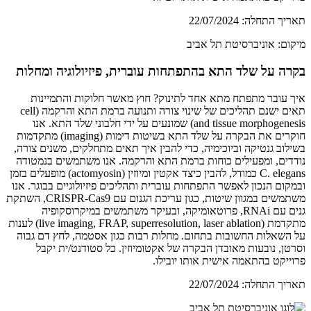
תאריך התחלה:
22/07/2024
מיקום:
אוניברסיטת תל אביב
בקרה על שלד התא בהתפתחות עוברית, פיזיולוגיה ומחלות
איך עובר מתפתח מתא אחד לתינוק? חוץ מאשר חלוקות והתמיינות
תאים ישנם תהליכים של שינוי צורה ותנועה ברמת התא והרקמה (cell
and tissue morphogenesis) שמונעים על ידי חלבוני שלד התא. אנו
חוקרים את הבקרה על שלד התא בשיטות דימות (imaging) מתקדמות
בשילוב גנטיקה וביוכימיה, כדי להבין איך תאים מתחלקים, משנים צורה,
נודדים, ומפעילים כוחות ברמת התא והרקמה. אנו משתמשים בנמטודה
C. elegans כמודל, להבין כיצד אקטין ומיוזין (actomyosin) מופעלים בזמן
ובמקום הנכון לאפשר התפתחות עוברית ותהליכים פיזיולוגיים בבוגר. אנו
משתמשים במגוון שיטות, כגון עריכת הגנום עם CRISPR-Cas9, השתקת
גנים עם RNAi, פרוטאומיקה, ובעיקר משתמשים במיקרוסקופיה
מתקדמת (live imaging, FRAP, superresolution, laser ablation) לענות
על השאלות החשובות בתחום. מחלות רבות כגון אסטמה, לחץ דם גבוה
וסרטן, נובעות מאובדן הבקרה של אקטומיוזין. כל סטודנט/ית יקבל
פרוייקט בהתאמה אישית אותו יובילו.
תאריך התחלה:
22/07/2024