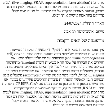
מתקדמת (live imaging, FRAP, superresolution, laser ablation) לענות
על השאלות החשובות בתחום. מחלות רבות כגון אסטמה, לחץ דם גבוה
וסרטן, נובעות מאובדן הבקרה של אקטומיוזין. כל סטודנט/ית יקבל
פרוייקט בהתאמה אישית אותו יובילו.
תאריך התחלה:
24/07/2024
מיקום:
אוניברסיטת תל אביב
מורפוגנזה של תאים ורקמות
איך עובר מתפתח מתא אחד לתינוק? חוץ מאשר חלוקות והתמיינות
תאים ישנם תהליכים של שינוי צורה ותנועה ברמת התא והרקמה (cell
and tissue morphogenesis) שמונעים על ידי חלבוני שלד התא. אנו
חוקרים את הבקרה על שלד התא בשיטות דימות (imaging) מתקדמות
בשילוב גנטיקה וביוכימיה, כדי להבין איך תאים מתחלקים, משנים צורה,
נודדים, ומפעילים כוחות ברמת התא והרקמה. אנו משתמשים בנמטודה
C. elegans כמודל, להבין כיצד אקטין ומיוזין (actomyosin) מופעלים בזמן
ובמקום הנכון לאפשר התפתחות עוברית ותהליכים פיזיולוגיים בבוגר. אנו
משתמשים במגוון שיטות, כגון עריכת הגנום עם CRISPR-Cas9, השתקת
גנים עם RNAi, פרוטאומיקה, ובעיקר משתמשים במיקרוסקופיה
מתקדמת (live imaging, FRAP, superresolution, laser ablation) לענות
על השאלות החשובות בתחום. מחלות רבות כגון אסטמה, לחץ דם גבוה
וסרטן, נובעות מאובדן הבקרה של אקטומיוזין. כל סטודנט/ית יקבל
פרוייקט בהתאמה אישית אותו יובילו.