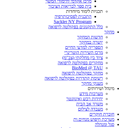
מרכז אקדמי ללימודי המשך
בית ספר לבריאות הציבור
תכניות לימוד מיוחדות
התכנית לפסיכותרפיה
Sackler NY Program
כלל התקנונים בפקולטה לרפואה
מחקר
חדשות המחקר
יושרה במחקר
הספרייה למדעי החיים
מרכז השירות הוטרינרי
ציוד בין מחלקתי (צב"מ)
מחקרים בפקולטה לרפואה
BioMed @ TAU
מחקר בפקולטה לרפואה
רשימת קתדרות בפקולטה לרפואה
מענקי מחקר
מינהל ושירותים
מערכות מידע
יחידות רכש ואינוונטר
משרד אב הבית
מעבדה לצילום
חוברת חוקרים
מערכת חיפוש מנחים.ות
סגל ומנהלה