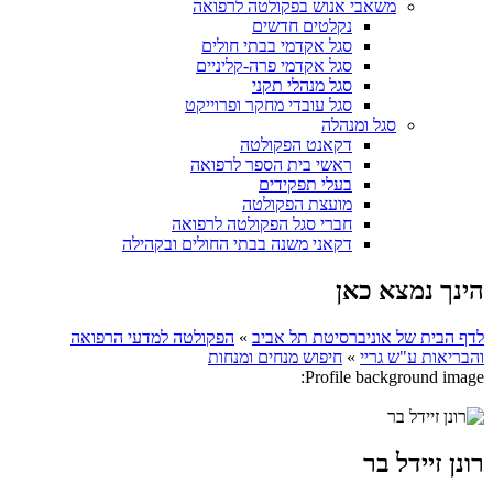
משאבי אנוש בפקולטה לרפואה
נקלטים חדשים
סגל אקדמי בבתי חולים
סגל אקדמי פרה-קליניים
סגל מנהלי תקני
סגל עובדי מחקר ופרוייקט
סגל ומנהלה
דקאנט הפקולטה
ראשי בית הספר לרפואה
בעלי תפקידים
מועצת הפקולטה
חברי סגל הפקולטה לרפואה
דקאני משנה בבתי החולים ובקהילה
הינך נמצא כאן
לדף הבית של אוניברסיטת תל אביב
»
הפקולטה למדעי הרפואה
והבריאות ע"ש גריי
»
חיפוש מנחים ומנחות
Profile background image:
רונן זיידל בר