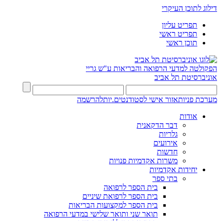
דילוג לתוכן העיקרי
תפריט עליון
תפריט ראשי
תוכן ראשי
הפקולטה למדעי הרפואה והבריאות ע"ש גריי
אוניברסיטת תל אביב
מערכת פניות
אזור אישי לסטודנטים.יות
להרשמה
אודות
דבר הדקאנית
גלריות
אירועים
חדשות
משרות אקדמיות פנויות
יחידות אקדמיות
בתי ספר
בית הספר לרפואה
בית הספר לרפואת שיניים
בית הספר למקצועות הבריאות
תואר שני ותואר שלישי במדעי הרפואה