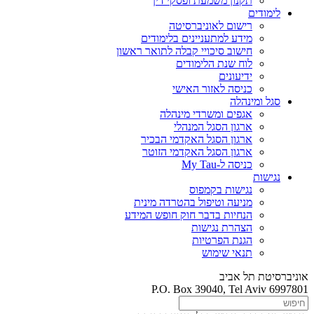
תקנון משמעת ופסקי דין
לימודים
רישום לאוניברסיטה
מידע למתעניינים בלימודים
חישוב סיכויי קבלה לתואר ראשון
לוח שנת הלימודים
ידיעונים
כניסה לאזור האישי
סגל ומינהלה
אגפים ומשרדי מינהלה
ארגון הסגל המנהלי
ארגון הסגל האקדמי הבכיר
ארגון הסגל האקדמי הזוטר
כניסה ל-My Tau
נגישות
נגישות בקמפוס
מניעה וטיפול בהטרדה מינית
הנחיות בדבר חוק חופש המידע
הצהרת נגישות
הגנת הפרטיות
תנאי שימוש
אוניברסיטת תל אביב
P.O. Box 39040, Tel Aviv 6997801