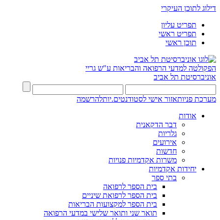
דילוג לתוכן העיקרי
תפריט עליון
תפריט ראשי
תוכן ראשי
הפקולטה למדעי הרפואה והבריאות ע"ש גריי
אוניברסיטת תל אביב
מערכת פניות
אזור אישי לסטודנטים.יות
להרשמה
אודות
דבר הדקאנית
גלריות
אירועים
חדשות
משרות אקדמיות פנויות
יחידות אקדמיות
בתי ספר
בית הספר לרפואה
בית הספר לרפואת שיניים
בית הספר למקצועות הבריאות
תואר שני ותואר שלישי במדעי הרפואה