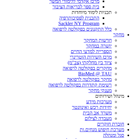
מרכז אקדמי ללימודי המשך
בית ספר לבריאות הציבור
תכניות לימוד מיוחדות
התכנית לפסיכותרפיה
Sackler NY Program
כלל התקנונים בפקולטה לרפואה
מחקר
חדשות המחקר
יושרה במחקר
הספרייה למדעי החיים
מרכז השירות הוטרינרי
ציוד בין מחלקתי (צב"מ)
מחקרים בפקולטה לרפואה
BioMed @ TAU
מחקר בפקולטה לרפואה
רשימת קתדרות בפקולטה לרפואה
מענקי מחקר
מינהל ושירותים
מערכות מידע
יחידות רכש ואינוונטר
משרד אב הבית
מעבדה לצילום
חוברת חוקרים
מערכת חיפוש מנחים.ות
סגל ומנהלה