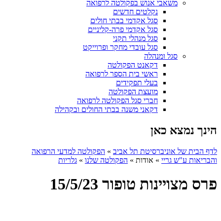
משאבי אנוש בפקולטה לרפואה
נקלטים חדשים
סגל אקדמי בבתי חולים
סגל אקדמי פרה-קליניים
סגל מנהלי תקני
סגל עובדי מחקר ופרוייקט
סגל ומנהלה
דקאנט הפקולטה
ראשי בית הספר לרפואה
בעלי תפקידים
מועצת הפקולטה
חברי סגל הפקולטה לרפואה
דקאני משנה בבתי החולים ובקהילה
הינך נמצא כאן
לדף הבית של אוניברסיטת תל אביב
»
הפקולטה למדעי הרפואה
והבריאות ע"ש גריי
»
אודות
»
הפקולטה שלנו
»
גלריות
פרס מצויינות טופור 15/5/23