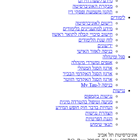
מידע לשעת חירום
מבקרת האוניברסיטה
תקנון משמעת ופסקי דין
לימודים
רישום לאוניברסיטה
מידע למתעניינים בלימודים
חישוב סיכויי קבלה לתואר ראשון
לוח שנת הלימודים
ידיעונים
כניסה לאזור האישי
סגל ומינהלה
אגפים ומשרדי מינהלה
ארגון הסגל המנהלי
ארגון הסגל האקדמי הבכיר
ארגון הסגל האקדמי הזוטר
כניסה ל-My Tau
נגישות
נגישות בקמפוס
מניעה וטיפול בהטרדה מינית
הנחיות בדבר חוק חופש המידע
הצהרת נגישות
הגנת הפרטיות
תנאי שימוש
אוניברסיטת תל אביב