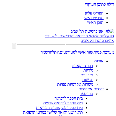
דילוג לתוכן העיקרי
תפריט עליון
תפריט ראשי
תוכן ראשי
הפקולטה למדעי הרפואה והבריאות ע"ש גריי
אוניברסיטת תל אביב
מערכת פניות
אזור אישי לסטודנטים.יות
להרשמה
אודות
דבר הדקאנית
גלריות
אירועים
חדשות
משרות אקדמיות פנויות
יחידות אקדמיות
בתי ספר
בית הספר לרפואה
בית הספר לרפואת שיניים
בית הספר למקצועות הבריאות
תואר שני ותואר שלישי במדעי הרפואה