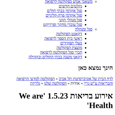
משאבי אנוש בפקולטה לרפואה
נקלטים חדשים
סגל אקדמי בבתי חולים
סגל אקדמי פרה-קליניים
סגל מנהלי תקני
סגל עובדי מחקר ופרוייקט
סגל ומנהלה
דקאנט הפקולטה
ראשי בית הספר לרפואה
בעלי תפקידים
מועצת הפקולטה
חברי סגל הפקולטה לרפואה
דקאני משנה בבתי החולים ובקהילה
הינך נמצא כאן
לדף הבית של אוניברסיטת תל אביב
»
הפקולטה למדעי הרפואה
והבריאות ע"ש גריי
»
אודות
»
הפקולטה שלנו
»
גלריות
אירוע בריאות 1.5.23 'We are
Health'