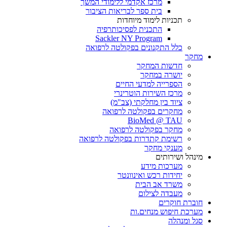
מרכז אקדמי ללימודי המשך
בית ספר לבריאות הציבור
תכניות לימוד מיוחדות
התכנית לפסיכותרפיה
Sackler NY Program
כלל התקנונים בפקולטה לרפואה
מחקר
חדשות המחקר
יושרה במחקר
הספרייה למדעי החיים
מרכז השירות הוטרינרי
ציוד בין מחלקתי (צב"מ)
מחקרים בפקולטה לרפואה
BioMed @ TAU
מחקר בפקולטה לרפואה
רשימת קתדרות בפקולטה לרפואה
מענקי מחקר
מינהל ושירותים
מערכות מידע
יחידות רכש ואינוונטר
משרד אב הבית
מעבדה לצילום
חוברת חוקרים
מערכת חיפוש מנחים.ות
סגל ומנהלה