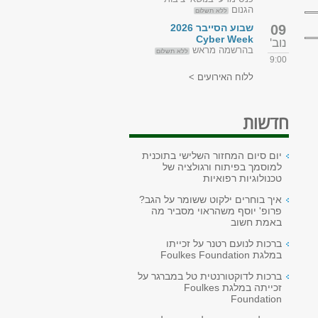
הגנום
ללא תשלום
09
שבוע הסייבר 2026
Cyber Week
נוב'
בהרשמה מראש
ללא תשלום
9:00
ללוח האירועים >
חדשות
יום סיום המחזור השלישי בתוכנית
למוסמך בפיתוח ורגולציה של
טכנולוגיות רפואיות
איך בוחרים ילקוט ששומר על הגב?
פרופ' יוסף משהראוי מסביר מה
באמת חשוב
ברכות לנועם רטנר על זכייתו
במלגת Foulkes Foundation
ברכות לדוקטורנטית טל במברגר על
זכייתה במלגת Foulkes
Foundation