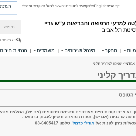
מערכת פ
דף הבית
English
אלפון
שער לסטודנטים
שער לסגל האקדמי ומנהלי
חיפוש
ה למדעי הרפואה והבריאות ע"ש גריי
סיטת תל אביב
חיפוש באתר ז
מיות
מחקר
מינהל ושירותים
מועמדים
הנחיות חירום
|
|
|
|
 אקדמי
> שאלון למדריך קליני
ריך קליני
 הטופס
ן נא צרפו קורות חיים מעודכנים ורשימת פרסומים (אם יש), המלצת מנהל
ראה עדכניות (אם יש), תעודת מומחה ורשיון לעסוק ברפואה.
שאלות ניתן לפנות אל
אורלי כרמל
, טלפון 03-6405417