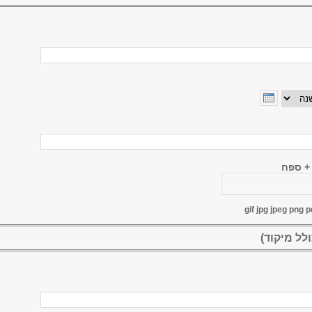
ה
 + ספח
gif jpg jpeg png p
לל מיקוד)