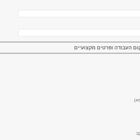
ום העבודה ופרטים מקצועיים
א)
קב