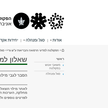
תוכן
תפריט
עליון
ראשי
הפקולט
אוניבר
אודות
סגל ומנהלה
יחידות אקד
|
|
הינך נמצא כאן
>
הפקולטה למדעי הרפואה והבריאות ע"ש גריי
>
סגל
שאלון למד
ראשי
משאבי אנוש
בפקולטה
סגל ומנהלה
הסבר לגבי מילוי
לאחר מילוי השאלו
מחלקה, הערכות הו
לפרטים נוספים ול