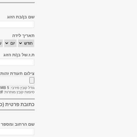
שם בן/בת הזוג
תאריך לידה
חודש
יום
שנ
ת.ז.של בן/ת הזוג
צילום תעודת זהות
גודל קובץ מירבי:
5 MB
סיומות קובץ מותרות:
df
כתובת פרטית (כו
שם הרחוב ומספר