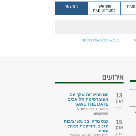
ניות
אזור אישי
להרשמה
לסטודנטים.יות
ה
חיפוש בכל האוניברסיטה
אירועים
13
יום ההיכרות שלך עם
אוניברסיטת תל אביב -
אוק'
SAVE THE DATE
9:00
חגיגת תחילת שנה!
ללא תשלום
15
כנס מדעי בנושא יציבות
הגנום, הזדקנות תאית
אוק'
וסרטן
8:30
כנס מדעי בנושא יציבות