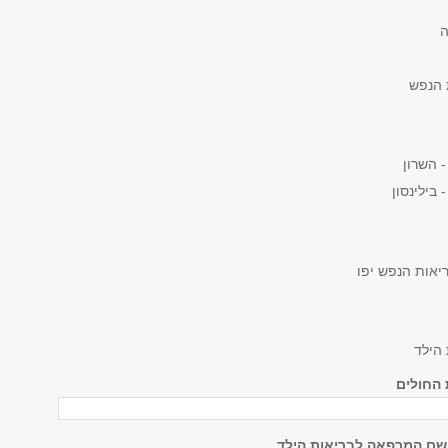
ה
 הנפש
- השרון
 בילינסון
יאות הנפש יפו
הילד
החולים
שם המרפאה לבריאות הילד