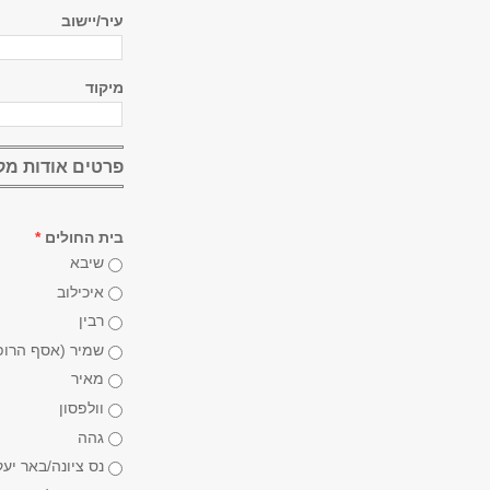
עיר/יישוב
מיקוד
פרטים אודות מק
בית החולים
*
שיבא
איכילוב
רבין
שמיר (אסף הרופ
מאיר
וולפסון
גהה
נס ציונה/באר יע