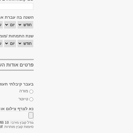
השנה בה עברת את
חודש
יום
שנ
שנת התמחות /מומ
חודש
יום
שנ
פרטים אודות ה
בעבר קיבלתי תעוד
מורה
טיוטר
נא לצרף צילום או
גודל קובץ מירבי:
10 MB
סיומות קובץ מותרות:
df