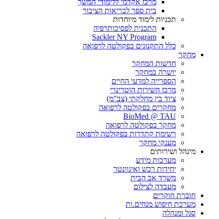
מרכז אקדמי ללימודי המשך
בית ספר לבריאות הציבור
תכניות לימוד מיוחדות
התכנית לפסיכותרפיה
Sackler NY Program
כלל התקנונים בפקולטה לרפואה
מחקר
חדשות המחקר
יושרה במחקר
הספרייה למדעי החיים
מרכז השירות הוטרינרי
ציוד בין מחלקתי (צב"מ)
מחקרים בפקולטה לרפואה
BioMed @ TAU
מחקר בפקולטה לרפואה
רשימת קתדרות בפקולטה לרפואה
מענקי מחקר
מינהל ושירותים
מערכות מידע
יחידות רכש ואינוונטר
משרד אב הבית
מעבדה לצילום
חוברת חוקרים
מערכת חיפוש מנחים.ות
סגל ומנהלה