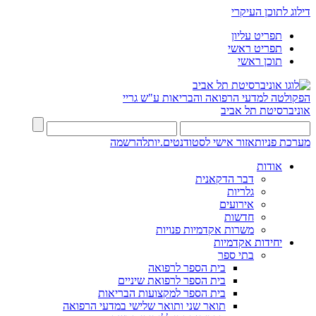
דילוג לתוכן העיקרי
תפריט עליון
תפריט ראשי
תוכן ראשי
הפקולטה למדעי הרפואה והבריאות ע"ש גריי
אוניברסיטת תל אביב
מערכת פניות
אזור אישי לסטודנטים.יות
להרשמה
אודות
דבר הדקאנית
גלריות
אירועים
חדשות
משרות אקדמיות פנויות
יחידות אקדמיות
בתי ספר
בית הספר לרפואה
בית הספר לרפואת שיניים
בית הספר למקצועות הבריאות
תואר שני ותואר שלישי במדעי הרפואה