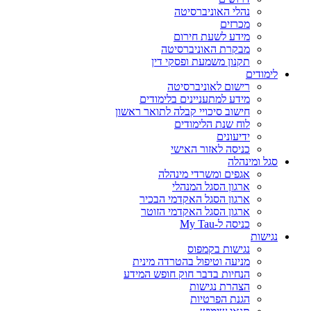
נהלי האוניברסיטה
מכרזים
מידע לשעת חירום
מבקרת האוניברסיטה
תקנון משמעת ופסקי דין
לימודים
רישום לאוניברסיטה
מידע למתעניינים בלימודים
חישוב סיכויי קבלה לתואר ראשון
לוח שנת הלימודים
ידיעונים
כניסה לאזור האישי
סגל ומינהלה
אגפים ומשרדי מינהלה
ארגון הסגל המנהלי
ארגון הסגל האקדמי הבכיר
ארגון הסגל האקדמי הזוטר
כניסה ל-My Tau
נגישות
נגישות בקמפוס
מניעה וטיפול בהטרדה מינית
הנחיות בדבר חוק חופש המידע
הצהרת נגישות
הגנת הפרטיות