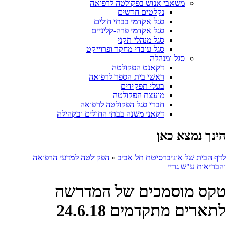
משאבי אנוש בפקולטה לרפואה
נקלטים חדשים
סגל אקדמי בבתי חולים
סגל אקדמי פרה-קליניים
סגל מנהלי תקני
סגל עובדי מחקר ופרוייקט
סגל ומנהלה
דקאנט הפקולטה
ראשי בית הספר לרפואה
בעלי תפקידים
מועצת הפקולטה
חברי סגל הפקולטה לרפואה
דקאני משנה בבתי החולים ובקהילה
הינך נמצא כאן
לדף הבית של אוניברסיטת תל אביב
»
הפקולטה למדעי הרפואה
והבריאות ע"ש גריי
טקס מוסמכים של המדרשה
לתארים מתקדמים 24.6.18