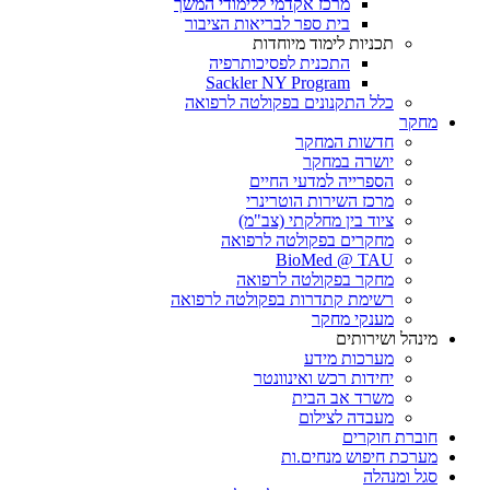
מרכז אקדמי ללימודי המשך
בית ספר לבריאות הציבור
תכניות לימוד מיוחדות
התכנית לפסיכותרפיה
Sackler NY Program
כלל התקנונים בפקולטה לרפואה
מחקר
חדשות המחקר
יושרה במחקר
הספרייה למדעי החיים
מרכז השירות הוטרינרי
ציוד בין מחלקתי (צב"מ)
מחקרים בפקולטה לרפואה
BioMed @ TAU
מחקר בפקולטה לרפואה
רשימת קתדרות בפקולטה לרפואה
מענקי מחקר
מינהל ושירותים
מערכות מידע
יחידות רכש ואינוונטר
משרד אב הבית
מעבדה לצילום
חוברת חוקרים
מערכת חיפוש מנחים.ות
סגל ומנהלה