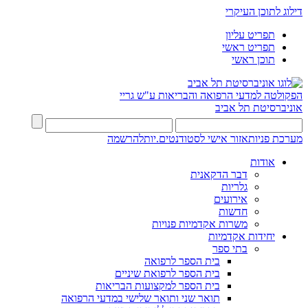
דילוג לתוכן העיקרי
תפריט עליון
תפריט ראשי
תוכן ראשי
הפקולטה למדעי הרפואה והבריאות ע"ש גריי
אוניברסיטת תל אביב
מערכת פניות
אזור אישי לסטודנטים.יות
להרשמה
אודות
דבר הדקאנית
גלריות
אירועים
חדשות
משרות אקדמיות פנויות
יחידות אקדמיות
בתי ספר
בית הספר לרפואה
בית הספר לרפואת שיניים
בית הספר למקצועות הבריאות
תואר שני ותואר שלישי במדעי הרפואה