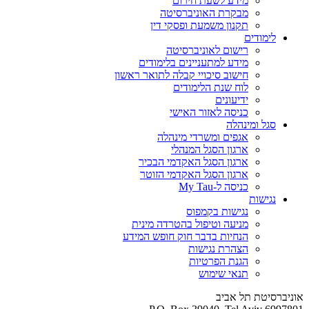
מידע לשעת חירום
מבקרת האוניברסיטה
תקנון משמעת ופסקי דין
לימודים
רישום לאוניברסיטה
מידע למתעניינים בלימודים
חישוב סיכויי קבלה לתואר ראשון
לוח שנת הלימודים
ידיעונים
כניסה לאזור האישי
סגל ומינהלה
אגפים ומשרדי מינהלה
ארגון הסגל המנהלי
ארגון הסגל האקדמי הבכיר
ארגון הסגל האקדמי הזוטר
כניסה ל-My Tau
נגישות
נגישות בקמפוס
מניעה וטיפול בהטרדה מינית
הנחיות בדבר חוק חופש המידע
הצהרת נגישות
הגנת הפרטיות
תנאי שימוש
אוניברסיטת תל אביב