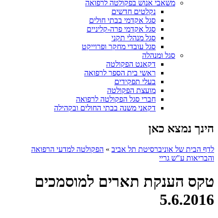
משאבי אנוש בפקולטה לרפואה
נקלטים חדשים
סגל אקדמי בבתי חולים
סגל אקדמי פרה-קליניים
סגל מנהלי תקני
סגל עובדי מחקר ופרוייקט
סגל ומנהלה
דקאנט הפקולטה
ראשי בית הספר לרפואה
בעלי תפקידים
מועצת הפקולטה
חברי סגל הפקולטה לרפואה
דקאני משנה בבתי החולים ובקהילה
הינך נמצא כאן
לדף הבית של אוניברסיטת תל אביב
»
הפקולטה למדעי הרפואה
והבריאות ע"ש גריי
טקס הענקת תארים למוסמכים
5.6.2016