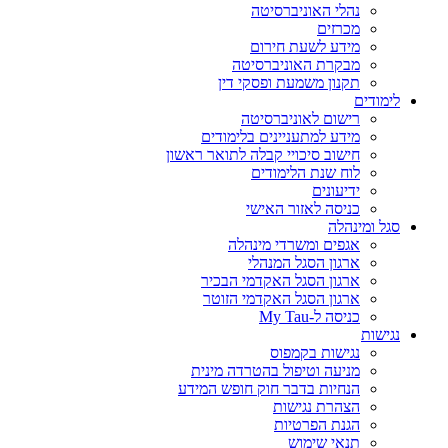
נהלי האוניברסיטה
מכרזים
מידע לשעת חירום
מבקרת האוניברסיטה
תקנון משמעת ופסקי דין
לימודים
רישום לאוניברסיטה
מידע למתעניינים בלימודים
חישוב סיכויי קבלה לתואר ראשון
לוח שנת הלימודים
ידיעונים
כניסה לאזור האישי
סגל ומינהלה
אגפים ומשרדי מינהלה
ארגון הסגל המנהלי
ארגון הסגל האקדמי הבכיר
ארגון הסגל האקדמי הזוטר
כניסה ל-My Tau
נגישות
נגישות בקמפוס
מניעה וטיפול בהטרדה מינית
הנחיות בדבר חוק חופש המידע
הצהרת נגישות
הגנת הפרטיות
תנאי שימוש