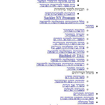
מרכז אקדמי ללימודי המשך
בית ספר לבריאות הציבור
תכניות לימוד מיוחדות
התכנית לפסיכותרפיה
Sackler NY Program
כלל התקנונים בפקולטה לרפואה
מחקר
חדשות המחקר
יושרה במחקר
הספרייה למדעי החיים
מרכז השירות הוטרינרי
ציוד בין מחלקתי (צב"מ)
מחקרים בפקולטה לרפואה
BioMed @ TAU
מחקר בפקולטה לרפואה
רשימת קתדרות בפקולטה לרפואה
מענקי מחקר
מינהל ושירותים
מערכות מידע
יחידות רכש ואינוונטר
משרד אב הבית
מעבדה לצילום
חוברת חוקרים
מערכת חיפוש מנחים.ות
סגל ומנהלה