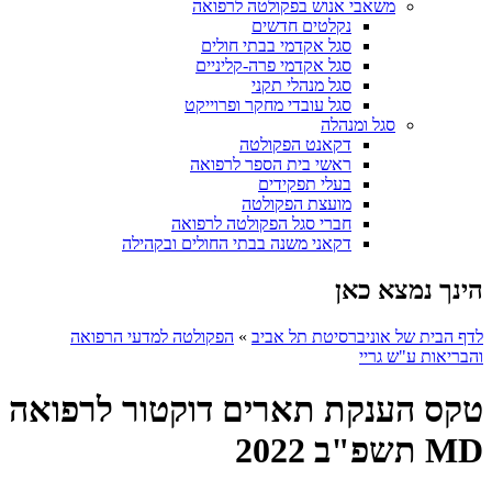
משאבי אנוש בפקולטה לרפואה
נקלטים חדשים
סגל אקדמי בבתי חולים
סגל אקדמי פרה-קליניים
סגל מנהלי תקני
סגל עובדי מחקר ופרוייקט
סגל ומנהלה
דקאנט הפקולטה
ראשי בית הספר לרפואה
בעלי תפקידים
מועצת הפקולטה
חברי סגל הפקולטה לרפואה
דקאני משנה בבתי החולים ובקהילה
הינך נמצא כאן
לדף הבית של אוניברסיטת תל אביב
»
הפקולטה למדעי הרפואה
והבריאות ע"ש גריי
טקס הענקת תארים דוקטור לרפואה
MD תשפ"ב 2022