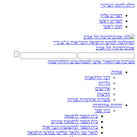
דילוג לתוכן העיקרי
תפריט עליון
תפריט ראשי
תוכן ראשי
הפקולטה למדעי הרפואה והבריאות ע"ש גריי
אוניברסיטת תל אביב
מערכת פניות
אזור אישי לסטודנטים.יות
להרשמה
אודות
דבר הדקאנית
גלריות
אירועים
חדשות
משרות אקדמיות פנויות
יחידות אקדמיות
בתי ספר
בית הספר לרפואה
בית הספר לרפואת שיניים
בית הספר למקצועות הבריאות
תואר שני ותואר שלישי במדעי הרפואה