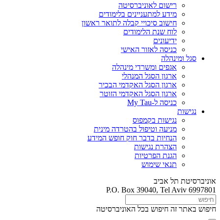
רישום לאוניברסיטה
מידע למתעניינים בלימודים
חישוב סיכויי קבלה לתואר ראשון
לוח שנת הלימודים
ידיעונים
כניסה לאזור האישי
סגל ומינהלה
אגפים ומשרדי מינהלה
ארגון הסגל המנהלי
ארגון הסגל האקדמי הבכיר
ארגון הסגל האקדמי הזוטר
כניסה ל-My Tau
נגישות
נגישות בקמפוס
מניעה וטיפול בהטרדה מינית
הנחיות בדבר חוק חופש המידע
הצהרת נגישות
הגנת הפרטיות
תנאי שימוש
אוניברסיטת תל אביב
P.O. Box 39040, Tel Aviv 6997801
חיפוש באתר זה
חיפוש בכל האוניברסיטה