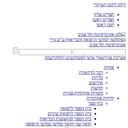
דילוג לתוכן העיקרי
תפריט עליון
תפריט ראשי
תוכן ראשי
הפקולטה למדעי הרפואה והבריאות ע"ש גריי
אוניברסיטת תל אביב
מערכת פניות
אזור אישי לסטודנטים.יות
להרשמה
אודות
דבר הדקאנית
גלריות
אירועים
חדשות
משרות אקדמיות פנויות
יחידות אקדמיות
בתי ספר
בית הספר לרפואה
בית הספר לרפואת שיניים
בית הספר למקצועות הבריאות
תואר שני ותואר שלישי במדעי הרפואה