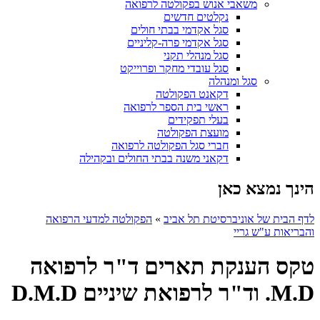
משאבי אנוש בפקולטה לרפואה
נקלטים חדשים
סגל אקדמי בבתי חולים
סגל אקדמי פרה-קליניים
סגל מנהלי תקני
סגל עובדי מחקר ופרוייקט
סגל ומנהלה
דקאנט הפקולטה
ראשי בית הספר לרפואה
בעלי תפקידים
מועצת הפקולטה
חברי סגל הפקולטה לרפואה
דקאני משנה בבתי החולים ובקהילה
הינך נמצא כאן
לדף הבית של אוניברסיטת תל אביב
»
הפקולטה למדעי הרפואה
והבריאות ע"ש גריי
טקס הענקת תארים ד"ר לרפואה
M.D. וד"ר לרפואת שיניים D.M.D