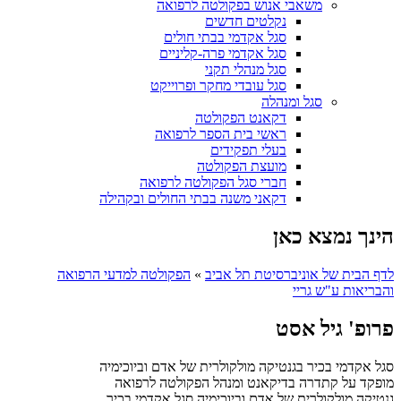
משאבי אנוש בפקולטה לרפואה
נקלטים חדשים
סגל אקדמי בבתי חולים
סגל אקדמי פרה-קליניים
סגל מנהלי תקני
סגל עובדי מחקר ופרוייקט
סגל ומנהלה
דקאנט הפקולטה
ראשי בית הספר לרפואה
בעלי תפקידים
מועצת הפקולטה
חברי סגל הפקולטה לרפואה
דקאני משנה בבתי החולים ובקהילה
הינך נמצא כאן
לדף הבית של אוניברסיטת תל אביב
»
הפקולטה למדעי הרפואה
והבריאות ע"ש גריי
פרופ' גיל אסט
סגל אקדמי בכיר בגנטיקה מולקולרית של אדם וביוכימיה
מופקד על קתדרה בדיקאנט ומנהל הפקולטה לרפואה
גנטיקה מולקולרית של אדם וביוכימיה
סגל אקדמי בכיר