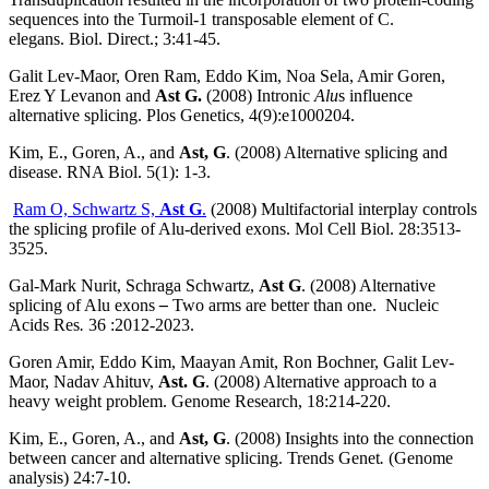
sequences into the Turmoil-1 transposable element of C.
elegans. Biol. Direct.; 3:41-45.
Galit Lev-Maor, Oren Ram, Eddo Kim, Noa Sela, Amir Goren,
Erez Y Levanon and
Ast G.
(2008) Intronic
Alu
s influence
alternative splicing. Plos Genetics, 4(9):e1000204.
Kim, E., Goren, A., and
Ast, G
. (2008) Alternative splicing and
disease. RNA Biol. 5(1): 1-3.
Ram O, Schwartz S,
Ast G
.
(2008) Multifactorial interplay controls
the splicing profile of Alu-derived exons. Mol Cell Biol. 28:3513-
3525.
Gal-Mark Nurit, Schraga Schwartz,
Ast G
. (2008) Alternative
splicing of Alu exons
–
Two arms are better than one. Nucleic
Acids Res
.
36 :2012-2023.
Goren Amir, Eddo Kim, Maayan Amit, Ron Bochner, Galit Lev-
Maor, Nadav Ahituv,
Ast. G
. (2008) Alternative approach to a
heavy weight problem. Genome Research, 18:214-220.
Kim, E., Goren, A., and
Ast, G
. (2008) Insights into the connection
between cancer and alternative splicing. Trends Genet
.
(Genome
analysis) 24:7-10.