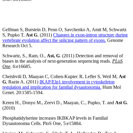
Gelfman S, Burstein D, Penn O, Savchenko A, Amit M, Schwartz
S, Pupko T,
Ast G
. (2011)
Changes in exon-intron structure during
vertebrate evolution affect the splicing pattern of exons.
Genome
Research Oct 5.
Schwartz, S., Ram, O.,
Ast, G
. (2011) Detection and removal of
biases in the analysis of next-generation sequencing reads.
PLoS
One
. 6:e16685.
Cheishvili D, Maayan C, Cohen-Kupiec R, Lefler S, Weil M,
Ast
G
, Razin A. (2011)
IKAP/Elp1 involvement in cytoskeleton
regulation and implication for familial dysautonomia.
Hum Mol
Genet. 20:1585-1594.
Keren H., Donyo M., Zeevi D., Maayan, C., Pupko, T. and
Ast G
.
(2010)
Phosphatidylserine increases IKBKAP levels in Familial
Dysautonomia Cells. PloS One, 5:e15884.