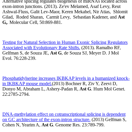
Alternative splicing regulates biogenesis of miRNAs located across
exon-intron junctions. (2013). Ze'ev Melamed, Asaf Levy, Reut
Ashwal-Fluss, Galit Lev-Maor, Keren Mekahel, Nir Atias, Shlomit
Gilad, Roded Sharan, Carmit Levy, Sebastian Kadener, and
Ast
G
.
. Molecular Cell, 50:869-881.
Testing for Natural Selection in Human Exonic Splicing Regulators
Associated with Evolutionary Rate Shifts.
(2013). Ramalho RF,
Gelfman S, de Souza JE,
Ast G
, de Souza SJ, Meyer D. J Mol
Evol. 76:228-239.
Phosphatidylserine increases IKBKAP levels in a humanized knock-
in IKBKAP mouse model.
(2013) Bochner R, Ziv Y, Zeevi D,
Donyo M, Abraham L, Ashery-Padan R,
Ast G
. Hum Mol Genet.
22:2785-2794.
DNA-methylation effect on cotranscriptional splicing is dependent
on GC architecture of the exon-intron structure.
(2013) Gelfman S,
Cohen N, Yearim A,
Ast G
. Genome Res. 23:789-799.