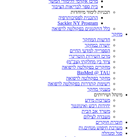
מרכז אקדמי ללימודי המשך
בית ספר לבריאות הציבור
תכניות לימוד מיוחדות
התכנית לפסיכותרפיה
Sackler NY Program
כלל התקנונים בפקולטה לרפואה
מחקר
חדשות המחקר
יושרה במחקר
הספרייה למדעי החיים
מרכז השירות הוטרינרי
ציוד בין מחלקתי (צב"מ)
מחקרים בפקולטה לרפואה
BioMed @ TAU
מחקר בפקולטה לרפואה
רשימת קתדרות בפקולטה לרפואה
מענקי מחקר
מינהל ושירותים
מערכות מידע
יחידות רכש ואינוונטר
משרד אב הבית
מעבדה לצילום
חוברת חוקרים
מערכת חיפוש מנחים.ות
סגל ומנהלה