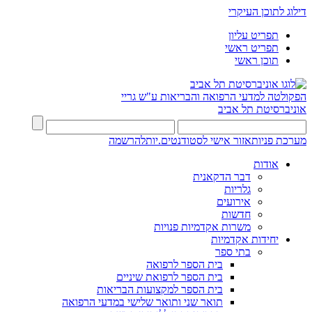
דילוג לתוכן העיקרי
תפריט עליון
תפריט ראשי
תוכן ראשי
הפקולטה למדעי הרפואה והבריאות ע"ש גריי
אוניברסיטת תל אביב
מערכת פניות
אזור אישי לסטודנטים.יות
להרשמה
אודות
דבר הדקאנית
גלריות
אירועים
חדשות
משרות אקדמיות פנויות
יחידות אקדמיות
בתי ספר
בית הספר לרפואה
בית הספר לרפואת שיניים
בית הספר למקצועות הבריאות
תואר שני ותואר שלישי במדעי הרפואה