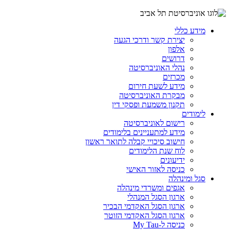
מידע כללי
יצירת קשר ודרכי הגעה
אלפון
דרושים
נהלי האוניברסיטה
מכרזים
מידע לשעת חירום
מבקרת האוניברסיטה
תקנון משמעת ופסקי דין
לימודים
רישום לאוניברסיטה
מידע למתעניינים בלימודים
חישוב סיכויי קבלה לתואר ראשון
לוח שנת הלימודים
ידיעונים
כניסה לאזור האישי
סגל ומינהלה
אגפים ומשרדי מינהלה
ארגון הסגל המנהלי
ארגון הסגל האקדמי הבכיר
ארגון הסגל האקדמי הזוטר
כניסה ל-My Tau