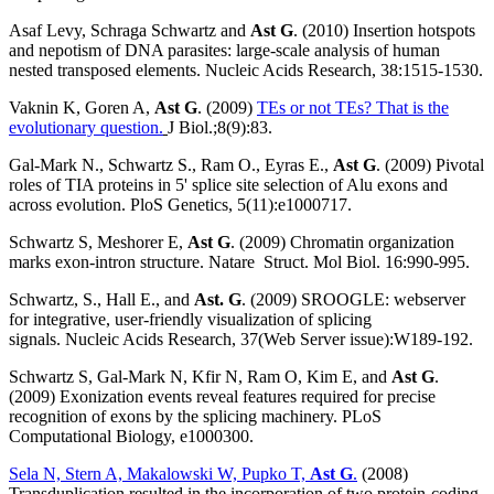
Asaf Levy, Schraga Schwartz and
Ast G
. (2010) Insertion hotspots
and nepotism of DNA parasites: large-scale analysis of human
nested transposed elements. Nucleic Acids Research, 38:1515-1530.
Vaknin K, Goren A,
Ast G
. (2009)
TEs or not TEs? That is the
evolutionary question.
J Biol.;8(9):83.
Gal-Mark N., Schwartz S., Ram O., Eyras E.,
Ast G
. (2009) Pivotal
roles of TIA proteins in 5' splice site selection of Alu exons and
across evolution. PloS Genetics, 5(11):e1000717.
Schwartz S, Meshorer E,
Ast G
. (2009) Chromatin organization
marks exon-intron structure. Natare Struct. Mol Biol. 16:990-995.
Schwartz, S., Hall E., and
Ast. G
. (2009) SROOGLE: webserver
for integrative, user-friendly visualization of splicing
signals. Nucleic Acids Research, 37(Web Server issue):W189-192.
Schwartz S, Gal-Mark N, Kfir N, Ram O, Kim E, and
Ast G
.
(2009) Exonization events reveal features required for precise
recognition of exons by the splicing machinery. PLoS
Computational Biology, e1000300.
Sela N, Stern A, Makalowski W, Pupko T,
Ast G
.
(2008)
Transduplication resulted in the incorporation of two protein-coding