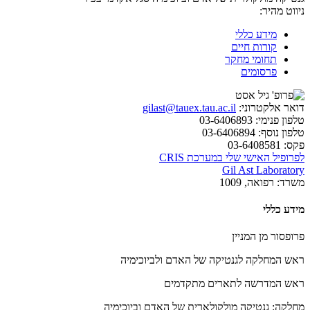
ניווט מהיר:
מידע כללי
קורות חיים
תחומי מחקר
פרסומים
דואר אלקטרוני:
gilast@tauex.tau.ac.il
טלפון פנימי:
03-6406893
טלפון נוסף:
03-6406894
פקס:
03-6408581
לפרופיל האישי שלי במערכת CRIS
Gil Ast Laboratory
משרד:
רפואה, 1009
מידע כללי
פרופסור מן המניין
ראש המחלקה לגנטיקה של האדם ולביוכימיה
ראש המדרשה לתארים מתקדמים
מחלקה: גנטיקה מולקולארית של האדם וביוכימיה