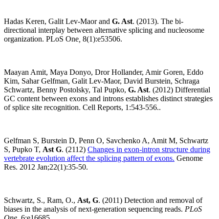
Hadas Keren, Galit Lev-Maor and
G. Ast
. (2013). The bi-
directional interplay between alternative splicing and nucleosome
organization. PLoS One
,
8(1):e53506.
Maayan Amit, Maya Donyo, Dror Hollander, Amir Goren, Eddo
Kim, Sahar Gelfman, Galit Lev-Maor, David Burstein, Schraga
Schwartz, Benny Postolsky, Tal Pupko,
G. Ast
. (2012) Differential
GC content between exons and introns establishes distinct strategies
of splice site recognition. Cell Reports, 1:543-556..
Gelfman S, Burstein D, Penn O, Savchenko A, Amit M, Schwartz
S, Pupko T,
Ast G
. (2112)
Changes in exon-intron structure during
vertebrate evolution affect the splicing pattern of exons.
Genome
Res. 2012 Jan;22(1):35-50.
Schwartz, S., Ram, O.,
Ast, G
. (2011) Detection and removal of
biases in the analysis of next-generation sequencing reads.
PLoS
One
. 6:e16685.