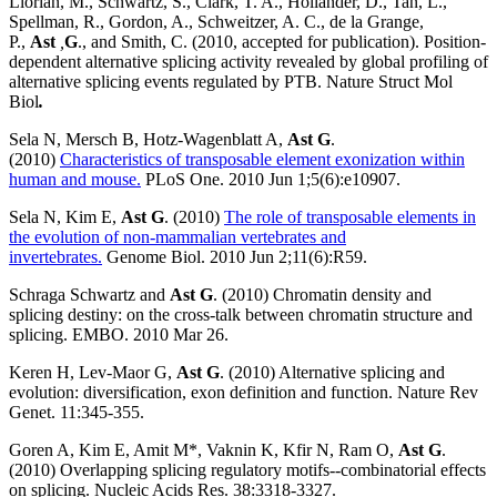
Llorian, M., Schwartz, S., Clark, T. A., Hollander, D., Tan, L.,
Spellman, R., Gordon, A., Schweitzer, A. C., de la Grange,
P.,
Ast
,
G
., and Smith, C. (2010, accepted for publication). Position-
dependent alternative splicing activity revealed by global profiling of
alternative splicing events regulated by PTB. Nature Struct Mol
Biol
.
Sela N, Mersch B, Hotz-Wagenblatt A,
Ast G
.
(2010)
Characteristics of transposable element exonization within
human and mouse.
PLoS One. 2010 Jun 1;5(6):e10907.
Sela N, Kim E,
Ast G
. (2010)
The role of transposable elements in
the evolution of non-mammalian vertebrates and
invertebrates.
Genome Biol. 2010 Jun 2;11(6):R59.
Schraga Schwartz and
Ast G
. (2010) Chromatin density and
splicing destiny: on the cross-talk between chromatin structure and
splicing. EMBO. 2010 Mar 26.
Keren H, Lev-Maor G,
Ast G
. (2010) Alternative splicing and
evolution: diversification, exon definition and function. Nature Rev
Genet. 11:345-355.
Goren A, Kim E, Amit M*, Vaknin K, Kfir N, Ram O,
Ast G
.
(2010) Overlapping splicing regulatory motifs--combinatorial effects
on splicing. Nucleic Acids Res. 38:3318-3327.