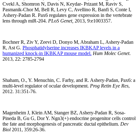
Cvekl A, Shomron N, Davis N, Keydar- Prizant M, Raviv S,
Pasmanik-Chor M, Bell R, Levy C, Avellino R, Banfi S, Conte I,
Ashery-Padan R. Pax6 regulates gene expression in the vertebrate
lens through miR-204.
PLoS Genet,
2013, 9:e1003357.
Bochner R, Ziv Y, Zeevi D, Donyo M, Abraham L, Ashery-Padan
R, Ast G.
Phosphatidylserine increases IKBKAP levels in a
humanized knock-in IKBKAP mouse model.
Hum Molec Genet
.
2013, 22: 2785-2794
Shaham, O., Y. Menuchin, C. Farhy, and R. Ashery-Padan, Pax6: a
multi-level regulator of ocular development.
Prog Retin Eye Res
,
2012. 31:351-76.
Magenheim J, Klein AM, Stanger BZ, Ashery-Padan R, Sosa-
Pineda B, Gu G, Dor Y. Ngn3(+) endocrine progenitor cells control
the fate and morphogenesis of pancreatic ductal epithelium.
Dev
Biol
2011, 359:26-36.