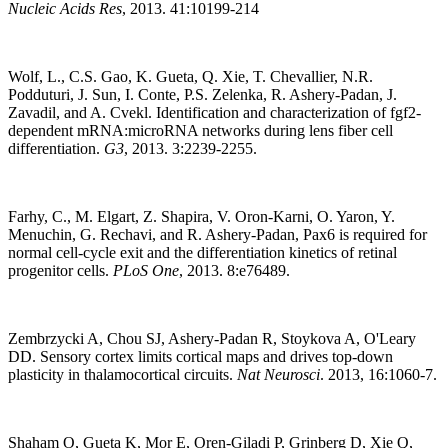
Nucleic Acids Res
, 2013. 41:10199-214
Wolf, L., C.S. Gao, K. Gueta, Q. Xie, T. Chevallier, N.R.
Podduturi, J. Sun, I. Conte, P.S. Zelenka, R. Ashery-Padan, J.
Zavadil, and A. Cvekl. Identification and characterization of fgf2-
dependent mRNA:microRNA networks during lens fiber cell
differentiation.
G3
, 2013. 3:2239-2255.
Farhy, C., M. Elgart, Z. Shapira, V. Oron-Karni, O. Yaron, Y.
Menuchin, G. Rechavi, and R. Ashery-Padan, Pax6 is required for
normal cell-cycle exit and the differentiation kinetics of retinal
progenitor cells.
PLoS One
, 2013. 8:e76489.
Zembrzycki A, Chou SJ, Ashery-Padan R, Stoykova A, O'Leary
DD. Sensory cortex limits cortical maps and drives top-down
plasticity in thalamocortical circuits.
Nat Neurosci
. 2013, 16:1060-7.
Shaham O, Gueta K, Mor E, Oren-Giladi P, Grinberg D, Xie Q,