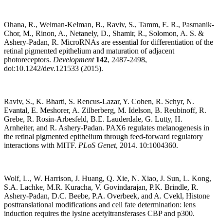
Ohana, R., Weiman-Kelman, B., Raviv, S., Tamm, E. R., Pasmanik-
Chor, M., Rinon, A., Netanely, D., Shamir, R., Solomon, A. S. &
Ashery-Padan, R. MicroRNAs are essential for differentiation of the
retinal pigmented epithelium and maturation of adjacent
photoreceptors.
Development
142
, 2487-2498,
doi:10.1242/dev.121533 (2015).
Raviv, S., K. Bharti, S. Rencus-Lazar, Y. Cohen, R. Schyr, N.
Evantal, E. Meshorer, A. Zilberberg, M. Idelson, B. Reubinoff, R.
Grebe, R. Rosin-Arbesfeld, B.E. Lauderdale, G. Lutty, H.
Arnheiter, and R. Ashery-Padan. PAX6 regulates melanogenesis in
the retinal pigmented epithelium through feed-forward regulatory
interactions with MITF.
PLoS Genet
, 2014. 10:1004360.
Wolf, L., W. Harrison, J. Huang, Q. Xie, N. Xiao, J. Sun, L. Kong,
S.A. Lachke, M.R. Kuracha, V. Govindarajan, P.K. Brindle, R.
Ashery-Padan, D.C. Beebe, P.A. Overbeek, and A. Cvekl, Histone
posttranslational modifications and cell fate determination: lens
induction requires the lysine acetyltransferases CBP and p300.