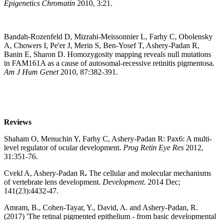
Epigenetics Chromatin
2010, 3:21.
Bandah-Rozenfeld D, Mizrahi-Meissonnier L, Farhy C, Obolensky
A, Chowers I, Pe'er J, Merin S, Ben-Yosef T, Ashery-Padan R,
Banin E, Sharon D. Homozygosity mapping reveals null mutations
in FAM161A as a cause of autosomal-recessive retinitis pigmentosa.
Am J Hum Genet
2010, 87:382-391.
Reviews
Shaham O, Menuchin Y, Farhy C, Ashery-Padan R: Pax6: A multi-
level regulator of ocular development.
Prog Retin Eye Res
2012,
31:351-76.
Cvekl A, Ashery-Padan R
.
The cellular and molecular mechanisms
of vertebrate lens development.
Development
. 2014 Dec;
141(23):4432-47.
Amram, B., Cohen-Tayar, Y., David, A. and Ashery-Padan, R.
(2017) 'The retinal pigmented epithelium - from basic developmental