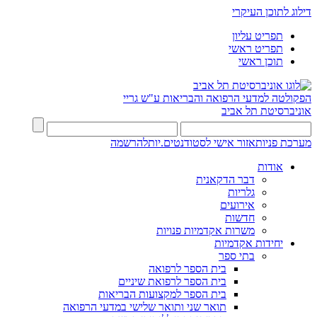
דילוג לתוכן העיקרי
תפריט עליון
תפריט ראשי
תוכן ראשי
הפקולטה למדעי הרפואה והבריאות ע"ש גריי
אוניברסיטת תל אביב
מערכת פניות
אזור אישי לסטודנטים.יות
להרשמה
אודות
דבר הדקאנית
גלריות
אירועים
חדשות
משרות אקדמיות פנויות
יחידות אקדמיות
בתי ספר
בית הספר לרפואה
בית הספר לרפואת שיניים
בית הספר למקצועות הבריאות
תואר שני ותואר שלישי במדעי הרפואה