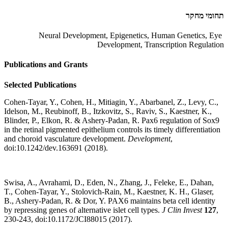
תחומי מחקר
Neural Development, Epigenetics, Human Genetics, Eye
Development, Transcription Regulation
Publications and Grants
Selected Publications
Cohen-Tayar, Y., Cohen, H., Mitiagin, Y., Abarbanel, Z., Levy, C.,
Idelson, M., Reubinoff, B., Itzkovitz, S., Raviv, S., Kaestner, K.,
Blinder, P., Elkon, R. & Ashery-Padan, R. Pax6 regulation of Sox9
in the retinal pigmented epithelium controls its timely differentiation
and choroid vasculature development.
Development
,
doi:10.1242/dev.163691 (2018).
Swisa, A., Avrahami, D., Eden, N., Zhang, J., Feleke, E., Dahan,
T., Cohen-Tayar, Y., Stolovich-Rain, M., Kaestner, K. H., Glaser,
B., Ashery-Padan, R. & Dor, Y. PAX6 maintains beta cell identity
by repressing genes of alternative islet cell types.
J Clin Invest
127
,
230-243, doi:10.1172/JCI88015 (2017).