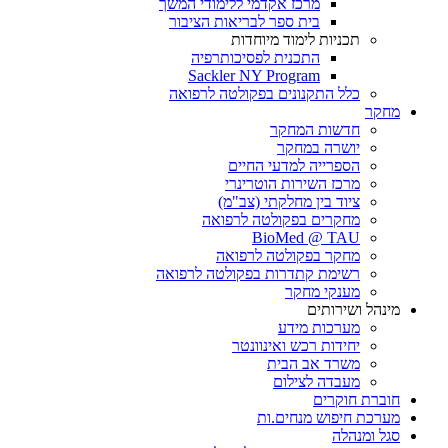
מרכז אקדמי ללימודי המשך
בית ספר לבריאות הציבור
תכניות לימוד מיוחדות
התכנית לפסיכותרפיה
Sackler NY Program
כלל התקנונים בפקולטה לרפואה
מחקר
חדשות המחקר
יושרה במחקר
הספרייה למדעי החיים
מרכז השירות הוטרינרי
ציוד בין מחלקתי (צב"מ)
מחקרים בפקולטה לרפואה
BioMed @ TAU
מחקר בפקולטה לרפואה
רשימת קתדרות בפקולטה לרפואה
מענקי מחקר
מינהל ושירותים
מערכות מידע
יחידות רכש ואינוונטר
משרד אב הבית
מעבדה לצילום
חוברת חוקרים
מערכת חיפוש מנחים.ות
סגל ומנהלה