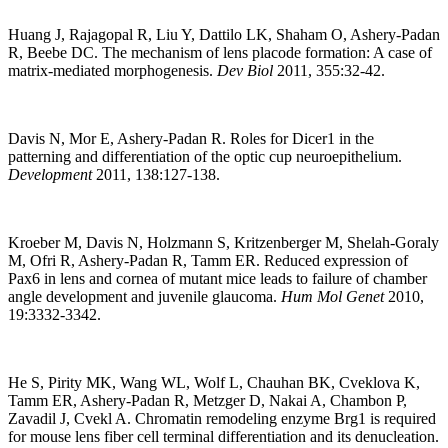
Huang J, Rajagopal R, Liu Y, Dattilo LK, Shaham O, Ashery-Padan
R, Beebe DC. The mechanism of lens placode formation: A case of
matrix-mediated morphogenesis.
Dev Biol
2011, 355:32-42.
Davis N, Mor E, Ashery-Padan R. Roles for Dicer1 in the
patterning and differentiation of the optic cup neuroepithelium.
Development
2011, 138:127-138.
Kroeber M, Davis N, Holzmann S, Kritzenberger M, Shelah-Goraly
M, Ofri R, Ashery-Padan R, Tamm ER. Reduced expression of
Pax6 in lens and cornea of mutant mice leads to failure of chamber
angle development and juvenile glaucoma.
Hum Mol Genet
2010,
19:3332-3342.
He S, Pirity MK, Wang WL, Wolf L, Chauhan BK, Cveklova K,
Tamm ER, Ashery-Padan R, Metzger D, Nakai A, Chambon P,
Zavadil J, Cvekl A. Chromatin remodeling enzyme Brg1 is required
for mouse lens fiber cell terminal differentiation and its denucleation.