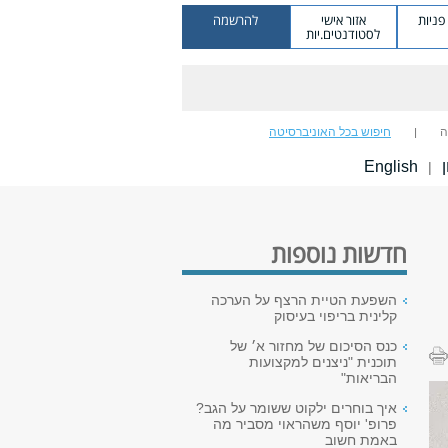
ניות
אזור אישי
להרשמה
לסטודנטים.יות
ה
חיפוש בכל האוניברסיטה
ן
English
|
חדשות נוספות
השפעת הטיית הרצף על הערכה
קלינית בריפוי בעיסוק
כנס הסיכום של מחזור א׳ של
תוכנית "ניצנים למקצועות
הבריאות"
איך בוחרים ילקוט ששומר על הגב?
פרופ' יוסף משהראוי מסביר מה
באמת חשוב