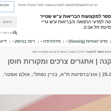
מערכת פ
דף הבית
English
אלפון
שער לסטודנטים
שער לסגל האקדמי ומנהלי
ספר למקצועות הבריאות ע"ש שטייר
חיפוש
ה למדעי הרפואה והבריאות ע"ש גריי
סיטת תל אביב
חיפוש באתר ז
מדעי האחיוּת (Nursing)
פיזיותרפיה
ריפוי בעיסוק
ידיעו
|
|
|
|
בית הספר לרפואה
> להט"ב וזקנה | אתגרים צרכים ומקורות חוסן
נה | אתגרים צרכים ומקורות חוסן