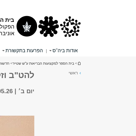
תוכן
תפריט
עליון
ראשי
בית ה
הפקולט
אוניבר
אודות ביה"ס
הפרעות בתקשורת
|
הינך נמצא כאן
>
בית הספר למקצועות הבריאות ע"ש שטייר
>
חדשות 
ראשי
להט"ב וזק
יום ב׳ | 25.05.26 | אוניברסיטת ת"א, בניין נפתלי, אולם אפטר.