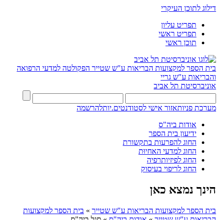
דילוג לתוכן העיקרי
תפריט עליון
תפריט ראשי
תוכן ראשי
בית הספר למקצועות הבריאות ע"ש שטייר
הפקולטה למדעי הרפואה
והבריאות ע"ש גריי
אוניברסיטת תל אביב
מערכת פניות
אזור אישי לסטודנטים.יות
להרשמה
אודות ביה"ס
ידיעון בית הספר
החוג להפרעות בתקשורת
החוג למדעי האחיוּת
החוג לפיזיותרפיה
החוג לריפוי בעיסוק
הינך נמצא כאן
בית הספר למקצועות הבריאות ע"ש שטייר
»
בית הספר למקצועות
הבריאות ע"ש שטייר
»
אודות ביה"ס
»
סגל ביה"ס