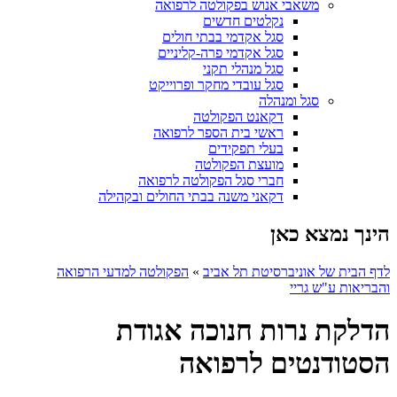
משאבי אנוש בפקולטה לרפואה
נקלטים חדשים
סגל אקדמי בבתי חולים
סגל אקדמי פרה-קליניים
סגל מנהלי תקני
סגל עובדי מחקר ופרוייקט
סגל ומנהלה
דקאנט הפקולטה
ראשי בית הספר לרפואה
בעלי תפקידים
מועצת הפקולטה
חברי סגל הפקולטה לרפואה
דקאני משנה בבתי החולים ובקהילה
הינך נמצא כאן
לדף הבית של אוניברסיטת תל אביב
»
הפקולטה למדעי הרפואה
והבריאות ע"ש גריי
הדלקת נרות חנוכה אגודת
הסטודנטים לרפואה