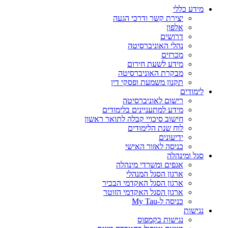
מידע כללי
יצירת קשר ודרכי הגעה
אלפון
דרושים
נהלי האוניברסיטה
מכרזים
מידע לשעת חירום
מבקרת האוניברסיטה
תקנון משמעת ופסקי דין
לימודים
רישום לאוניברסיטה
מידע למתעניינים בלימודים
חישוב סיכויי קבלה לתואר ראשון
לוח שנת הלימודים
ידיעונים
כניסה לאזור האישי
סגל ומינהלה
אגפים ומשרדי מינהלה
ארגון הסגל המנהלי
ארגון הסגל האקדמי הבכיר
ארגון הסגל האקדמי הזוטר
כניסה ל-My Tau
נגישות
נגישות בקמפוס