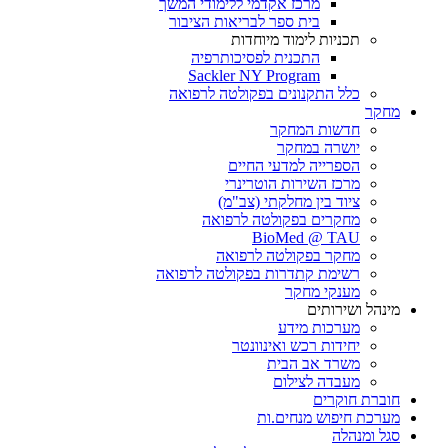
מרכז אקדמי ללימודי המשך
בית ספר לבריאות הציבור
תכניות לימוד מיוחדות
התכנית לפסיכותרפיה
Sackler NY Program
כלל התקנונים בפקולטה לרפואה
מחקר
חדשות המחקר
יושרה במחקר
הספרייה למדעי החיים
מרכז השירות הוטרינרי
ציוד בין מחלקתי (צב"מ)
מחקרים בפקולטה לרפואה
BioMed @ TAU
מחקר בפקולטה לרפואה
רשימת קתדרות בפקולטה לרפואה
מענקי מחקר
מינהל ושירותים
מערכות מידע
יחידות רכש ואינוונטר
משרד אב הבית
מעבדה לצילום
חוברת חוקרים
מערכת חיפוש מנחים.ות
סגל ומנהלה