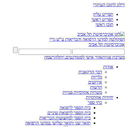
דילוג לתוכן העיקרי
תפריט עליון
תפריט ראשי
תוכן ראשי
הפקולטה למדעי הרפואה והבריאות ע"ש גריי
אוניברסיטת תל אביב
מערכת פניות
אזור אישי לסטודנטים.יות
להרשמה
אודות
דבר הדקאנית
גלריות
אירועים
חדשות
משרות אקדמיות פנויות
יחידות אקדמיות
בתי ספר
בית הספר לרפואה
בית הספר לרפואת שיניים
בית הספר למקצועות הבריאות
תואר שני ותואר שלישי במדעי הרפואה