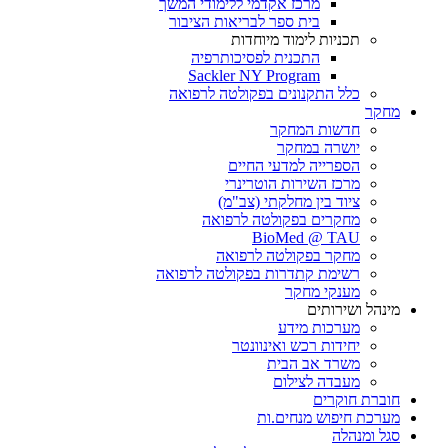
מרכז אקדמי ללימודי המשך
בית ספר לבריאות הציבור
תכניות לימוד מיוחדות
התכנית לפסיכותרפיה
Sackler NY Program
כלל התקנונים בפקולטה לרפואה
מחקר
חדשות המחקר
יושרה במחקר
הספרייה למדעי החיים
מרכז השירות הוטרינרי
ציוד בין מחלקתי (צב"מ)
מחקרים בפקולטה לרפואה
BioMed @ TAU
מחקר בפקולטה לרפואה
רשימת קתדרות בפקולטה לרפואה
מענקי מחקר
מינהל ושירותים
מערכות מידע
יחידות רכש ואינוונטר
משרד אב הבית
מעבדה לצילום
חוברת חוקרים
מערכת חיפוש מנחים.ות
סגל ומנהלה