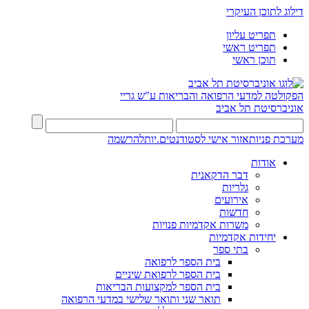
דילוג לתוכן העיקרי
תפריט עליון
תפריט ראשי
תוכן ראשי
הפקולטה למדעי הרפואה והבריאות ע"ש גריי
אוניברסיטת תל אביב
מערכת פניות
אזור אישי לסטודנטים.יות
להרשמה
אודות
דבר הדקאנית
גלריות
אירועים
חדשות
משרות אקדמיות פנויות
יחידות אקדמיות
בתי ספר
בית הספר לרפואה
בית הספר לרפואת שיניים
בית הספר למקצועות הבריאות
תואר שני ותואר שלישי במדעי הרפואה