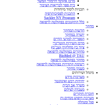
מרכז אקדמי ללימודי המשך
בית ספר לבריאות הציבור
תכניות לימוד מיוחדות
התכנית לפסיכותרפיה
Sackler NY Program
כלל התקנונים בפקולטה לרפואה
מחקר
חדשות המחקר
יושרה במחקר
הספרייה למדעי החיים
מרכז השירות הוטרינרי
ציוד בין מחלקתי (צב"מ)
מחקרים בפקולטה לרפואה
BioMed @ TAU
מחקר בפקולטה לרפואה
רשימת קתדרות בפקולטה לרפואה
מענקי מחקר
מינהל ושירותים
מערכות מידע
יחידות רכש ואינוונטר
משרד אב הבית
מעבדה לצילום
חוברת חוקרים
מערכת חיפוש מנחים.ות
סגל ומנהלה