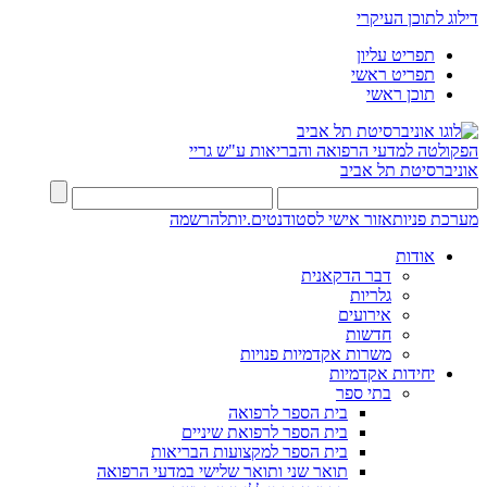
דילוג לתוכן העיקרי
תפריט עליון
תפריט ראשי
תוכן ראשי
הפקולטה למדעי הרפואה והבריאות ע"ש גריי
אוניברסיטת תל אביב
מערכת פניות
אזור אישי לסטודנטים.יות
להרשמה
אודות
דבר הדקאנית
גלריות
אירועים
חדשות
משרות אקדמיות פנויות
יחידות אקדמיות
בתי ספר
בית הספר לרפואה
בית הספר לרפואת שיניים
בית הספר למקצועות הבריאות
תואר שני ותואר שלישי במדעי הרפואה