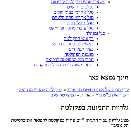
משאבי אנוש בפקולטה לרפואה
נקלטים חדשים
סגל אקדמי בבתי חולים
סגל אקדמי פרה-קליניים
סגל מנהלי תקני
סגל עובדי מחקר ופרוייקט
סגל ומנהלה
דקאנט הפקולטה
ראשי בית הספר לרפואה
בעלי תפקידים
מועצת הפקולטה
חברי סגל הפקולטה לרפואה
דקאני משנה בבתי החולים ובקהילה
הינך נמצא כאן
לדף הבית של אוניברסיטת תל אביב
»
הפקולטה למדעי הרפואה
והבריאות ע"ש גריי
»
אודות
»
הפקולטה שלנו
גלריות התמונות בפקולטה
מציג גלריות עבור התגית: "יום פתוח בפקולטה לרפואה אוניברסיטת
תל-אביב"