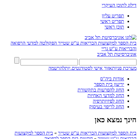
דילוג לתוכן העיקרי
תפריט עליון
תפריט ראשי
תוכן ראשי
בית הספר למקצועות הבריאות ע"ש שטייר
הפקולטה למדעי הרפואה
והבריאות ע"ש גריי
אוניברסיטת תל אביב
מערכת פניות
אזור אישי לסטודנטים.יות
להרשמה
אודות ביה"ס
ידיעון בית הספר
החוג להפרעות בתקשורת
החוג למדעי האחיוּת
החוג לפיזיותרפיה
החוג לריפוי בעיסוק
הינך נמצא כאן
בית הספר למקצועות הבריאות ע"ש שטייר
»
בית הספר למקצועות
הבריאות ע"ש שטייר
»
חדשות בית הספר לרפואה