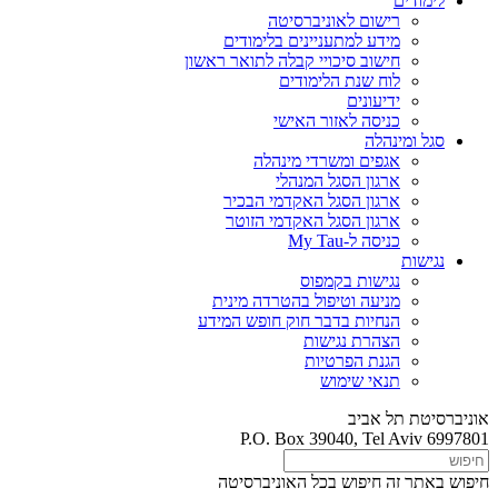
לימודים
רישום לאוניברסיטה
מידע למתעניינים בלימודים
חישוב סיכויי קבלה לתואר ראשון
לוח שנת הלימודים
ידיעונים
כניסה לאזור האישי
סגל ומינהלה
אגפים ומשרדי מינהלה
ארגון הסגל המנהלי
ארגון הסגל האקדמי הבכיר
ארגון הסגל האקדמי הזוטר
כניסה ל-My Tau
נגישות
נגישות בקמפוס
מניעה וטיפול בהטרדה מינית
הנחיות בדבר חוק חופש המידע
הצהרת נגישות
הגנת הפרטיות
תנאי שימוש
אוניברסיטת תל אביב
P.O. Box 39040, Tel Aviv 6997801
חיפוש באתר זה
חיפוש בכל האוניברסיטה