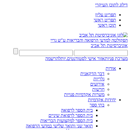
דילוג לתוכן העיקרי
תפריט עליון
תפריט ראשי
תוכן ראשי
הפקולטה למדעי הרפואה והבריאות ע"ש גריי
אוניברסיטת תל אביב
מערכת פניות
אזור אישי לסטודנטים.יות
להרשמה
אודות
דבר הדקאנית
גלריות
אירועים
חדשות
משרות אקדמיות פנויות
יחידות אקדמיות
בתי ספר
בית הספר לרפואה
בית הספר לרפואת שיניים
בית הספר למקצועות הבריאות
תואר שני ותואר שלישי במדעי הרפואה