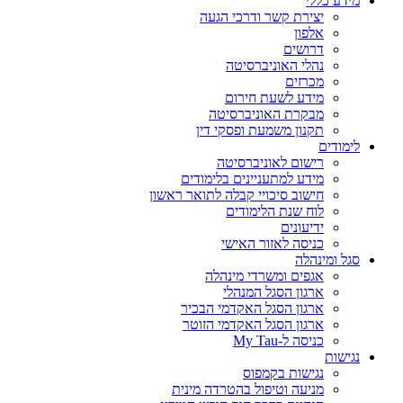
מידע כללי
יצירת קשר ודרכי הגעה
אלפון
דרושים
נהלי האוניברסיטה
מכרזים
מידע לשעת חירום
מבקרת האוניברסיטה
תקנון משמעת ופסקי דין
לימודים
רישום לאוניברסיטה
מידע למתעניינים בלימודים
חישוב סיכויי קבלה לתואר ראשון
לוח שנת הלימודים
ידיעונים
כניסה לאזור האישי
סגל ומינהלה
אגפים ומשרדי מינהלה
ארגון הסגל המנהלי
ארגון הסגל האקדמי הבכיר
ארגון הסגל האקדמי הזוטר
כניסה ל-My Tau
נגישות
נגישות בקמפוס
מניעה וטיפול בהטרדה מינית