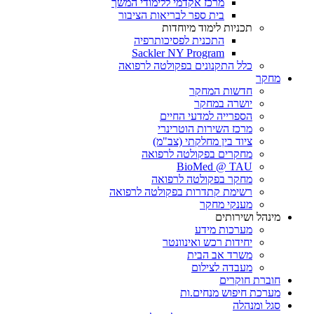
מרכז אקדמי ללימודי המשך
בית ספר לבריאות הציבור
תכניות לימוד מיוחדות
התכנית לפסיכותרפיה
Sackler NY Program
כלל התקנונים בפקולטה לרפואה
מחקר
חדשות המחקר
יושרה במחקר
הספרייה למדעי החיים
מרכז השירות הוטרינרי
ציוד בין מחלקתי (צב"מ)
מחקרים בפקולטה לרפואה
BioMed @ TAU
מחקר בפקולטה לרפואה
רשימת קתדרות בפקולטה לרפואה
מענקי מחקר
מינהל ושירותים
מערכות מידע
יחידות רכש ואינוונטר
משרד אב הבית
מעבדה לצילום
חוברת חוקרים
מערכת חיפוש מנחים.ות
סגל ומנהלה