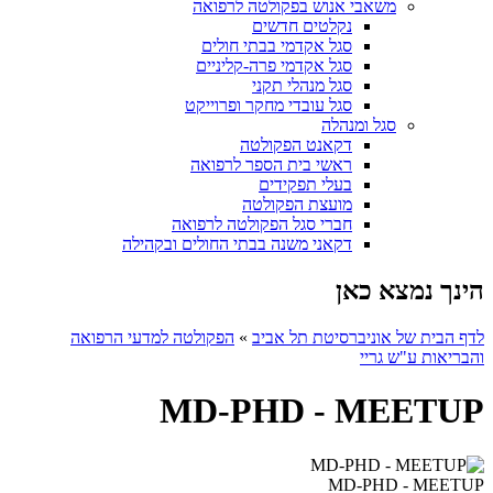
משאבי אנוש בפקולטה לרפואה
נקלטים חדשים
סגל אקדמי בבתי חולים
סגל אקדמי פרה-קליניים
סגל מנהלי תקני
סגל עובדי מחקר ופרוייקט
סגל ומנהלה
דקאנט הפקולטה
ראשי בית הספר לרפואה
בעלי תפקידים
מועצת הפקולטה
חברי סגל הפקולטה לרפואה
דקאני משנה בבתי החולים ובקהילה
הינך נמצא כאן
לדף הבית של אוניברסיטת תל אביב
»
הפקולטה למדעי הרפואה
והבריאות ע"ש גריי
MD-PHD - MEETUP
MD-PHD - MEETUP