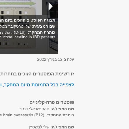
תצוגת הפוסטים הזוכים ביום המחקר ה-13 שנערך 
שם המציג/ה:
שלי טרטקובר מטלו
כותרת המחקר:
(
D-19
)
s that
 mucosal healing in IBD patients
עלה ב
12 במרץ 2022
זו רשימת הפוסטרים הזוכים בתחרות
לצפייה בכל התמונות מיום המחקר, ו
פוסטרים פרה-קליניים
שם המציג/ה:
סהר ישראלי דנגור
כותרת המחקר:
te brain metastasis (B12)
שם המציג/ה:
שלי לבשטיין