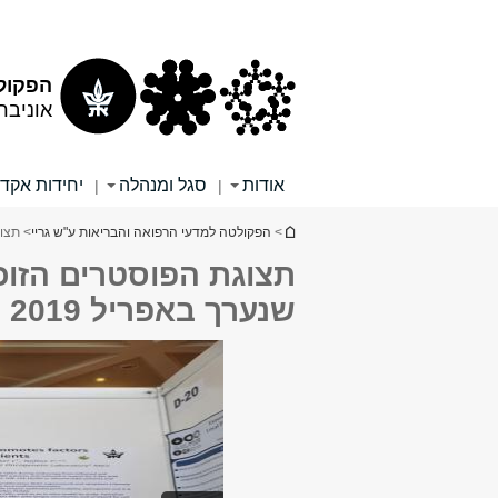
תוכן
תפריט
עליון
ראשי
הפקולט
אוניבר
אודות
סגל ומנהלה
יחידות אקד
|
|
הינך נמצא כאן
>
הפקולטה למדעי הרפואה והבריאות ע"ש גריי
> תצוגת 
שנערך באפריל 2019