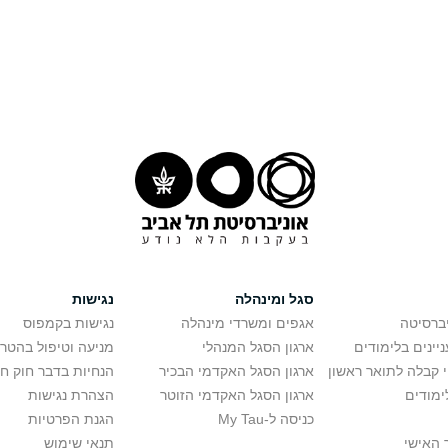
סגל ומינהלה
נגישות
יברסיטה
אגפים ומשרדי מינהלה
נגישות בקמפוס
יינים בלימודים
ארגון הסגל המנהלי
מניעה וטיפול בהטר
י קבלה לתואר ראשון
ארגון הסגל האקדמי הבכיר
הנחיות בדבר חוק ח
ימודים
ארגון הסגל האקדמי הזוטר
הצהרת נגישות
כניסה ל-My Tau
הגנת הפרטיות
 האישי
תנאי שימוש