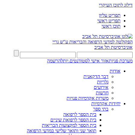
דילוג לתוכן העיקרי
תפריט עליון
תפריט ראשי
תוכן ראשי
הפקולטה למדעי הרפואה והבריאות ע"ש גריי
אוניברסיטת תל אביב
מערכת פניות
אזור אישי לסטודנטים.יות
להרשמה
אודות
דבר הדקאנית
גלריות
אירועים
חדשות
משרות אקדמיות פנויות
יחידות אקדמיות
בתי ספר
בית הספר לרפואה
בית הספר לרפואת שיניים
בית הספר למקצועות הבריאות
תואר שני ותואר שלישי במדעי הרפואה