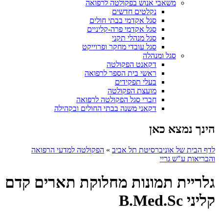
משאבי אנוש בפקולטה לרפואה
נקלטים חדשים
סגל אקדמי בבתי חולים
סגל אקדמי פרה-קליניים
סגל מנהלי תקני
סגל עובדי מחקר ופרוייקט
סגל ומנהלה
דקאנט הפקולטה
ראשי בית הספר לרפואה
בעלי תפקידים
מועצת הפקולטה
חברי סגל הפקולטה לרפואה
דקאני משנה בבתי החולים ובקהילה
הינך נמצא כאן
לדף הבית של אוניברסיטת תל אביב
»
הפקולטה למדעי הרפואה
והבריאות ע"ש גריי
גלריית תמונות מחלוקת תארים קדם
קליני B.Med.Sc