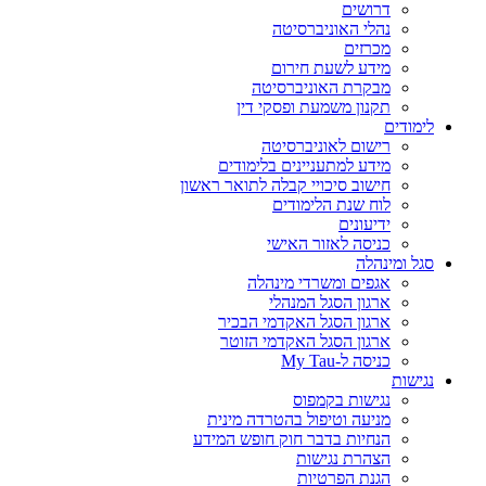
דרושים
נהלי האוניברסיטה
מכרזים
מידע לשעת חירום
מבקרת האוניברסיטה
תקנון משמעת ופסקי דין
לימודים
רישום לאוניברסיטה
מידע למתעניינים בלימודים
חישוב סיכויי קבלה לתואר ראשון
לוח שנת הלימודים
ידיעונים
כניסה לאזור האישי
סגל ומינהלה
אגפים ומשרדי מינהלה
ארגון הסגל המנהלי
ארגון הסגל האקדמי הבכיר
ארגון הסגל האקדמי הזוטר
כניסה ל-My Tau
נגישות
נגישות בקמפוס
מניעה וטיפול בהטרדה מינית
הנחיות בדבר חוק חופש המידע
הצהרת נגישות
הגנת הפרטיות