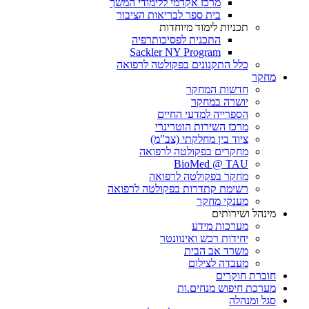
מרכז אקדמי ללימודי המשך
בית ספר לבריאות הציבור
תכניות לימוד מיוחדות
התכנית לפסיכותרפיה
Sackler NY Program
כלל התקנונים בפקולטה לרפואה
מחקר
חדשות המחקר
יושרה במחקר
הספרייה למדעי החיים
מרכז השירות הוטרינרי
ציוד בין מחלקתי (צב"מ)
מחקרים בפקולטה לרפואה
BioMed @ TAU
מחקר בפקולטה לרפואה
רשימת קתדרות בפקולטה לרפואה
מענקי מחקר
מינהל ושירותים
מערכות מידע
יחידות רכש ואינוונטר
משרד אב הבית
מעבדה לצילום
חוברת חוקרים
מערכת חיפוש מנחים.ות
סגל ומנהלה