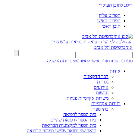
דילוג לתוכן העיקרי
תפריט עליון
תפריט ראשי
תוכן ראשי
הפקולטה למדעי הרפואה והבריאות ע"ש גריי
אוניברסיטת תל אביב
מערכת פניות
אזור אישי לסטודנטים.יות
להרשמה
אודות
דבר הדקאנית
גלריות
אירועים
חדשות
משרות אקדמיות פנויות
יחידות אקדמיות
בתי ספר
בית הספר לרפואה
בית הספר לרפואת שיניים
בית הספר למקצועות הבריאות
תואר שני ותואר שלישי במדעי הרפואה