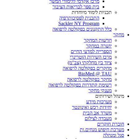
מרכז אקדמי ללימודי המשך
בית ספר לבריאות הציבור
תכניות לימוד מיוחדות
התכנית לפסיכותרפיה
Sackler NY Program
כלל התקנונים בפקולטה לרפואה
מחקר
חדשות המחקר
יושרה במחקר
הספרייה למדעי החיים
מרכז השירות הוטרינרי
ציוד בין מחלקתי (צב"מ)
מחקרים בפקולטה לרפואה
BioMed @ TAU
מחקר בפקולטה לרפואה
רשימת קתדרות בפקולטה לרפואה
מענקי מחקר
מינהל ושירותים
מערכות מידע
יחידות רכש ואינוונטר
משרד אב הבית
מעבדה לצילום
חוברת חוקרים
מערכת חיפוש מנחים.ות
סגל ומנהלה