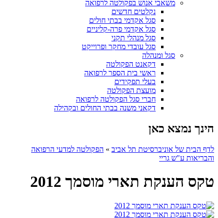
משאבי אנוש בפקולטה לרפואה
נקלטים חדשים
סגל אקדמי בבתי חולים
סגל אקדמי פרה-קליניים
סגל מנהלי תקני
סגל עובדי מחקר ופרוייקט
סגל ומנהלה
דקאנט הפקולטה
ראשי בית הספר לרפואה
בעלי תפקידים
מועצת הפקולטה
חברי סגל הפקולטה לרפואה
דקאני משנה בבתי החולים ובקהילה
הינך נמצא כאן
לדף הבית של אוניברסיטת תל אביב
»
הפקולטה למדעי הרפואה
והבריאות ע"ש גריי
טקס הענקת תארי מוסמך 2012