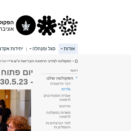
תוכן
תפריט
עליון
ראשי
הפקולט
אוניבר
אודות
סגל ומנהלה
יחידות אקדמ
|
הינך נמצא כאן
>
הפקולטה למדעי הרפואה והבריאות ע"ש גריי
>
אודו
יום פתוח
ראשי
הפקולטה שלנו
- 30.5.23
דבר הדקאנית
גלריות
אגודת הסטודנטים
לרפואה
אירועים
משרות בפקולטה
לרפואה
לזכר הנרצחים.ות
והנופלים.ות