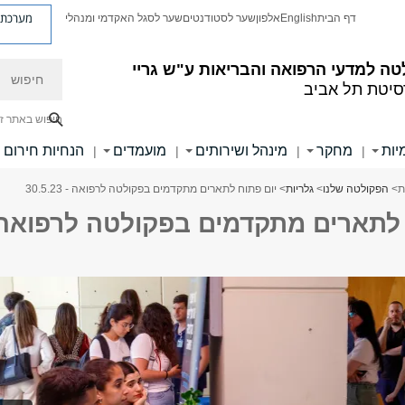
מערכת פ
דף הבית
English
אלפון
שער לסטודנטים
שער לסגל האקדמי ומנהלי
חיפוש
ה למדעי הרפואה והבריאות ע"ש גריי
סיטת תל אביב
חיפוש באתר ז
יות
מחקר
מינהל ושירותים
מועמדים
הנחיות חירום
|
|
|
|
ת
>
הפקולטה שלנו
>
גלריות
> יום פתוח לתארים מתקדמים בפקולטה לרפואה - 30.5.23
 לתארים מתקדמים בפקולטה לרפואה