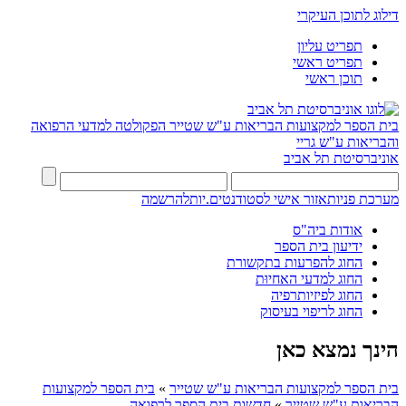
דילוג לתוכן העיקרי
תפריט עליון
תפריט ראשי
תוכן ראשי
בית הספר למקצועות הבריאות ע"ש שטייר
הפקולטה למדעי הרפואה
והבריאות ע"ש גריי
אוניברסיטת תל אביב
מערכת פניות
אזור אישי לסטודנטים.יות
להרשמה
אודות ביה"ס
ידיעון בית הספר
החוג להפרעות בתקשורת
החוג למדעי האחיוּת
החוג לפיזיותרפיה
החוג לריפוי בעיסוק
הינך נמצא כאן
בית הספר למקצועות הבריאות ע"ש שטייר
»
בית הספר למקצועות
הבריאות ע"ש שטייר
»
חדשות בית הספר לרפואה