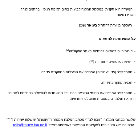
המשרה היא תקנית, במסלול המקנה קביעות בתום תקופת הניסיון בהתאם לנהלי
·
האוניברסיטה.
העסקה מיועדת להתחיל
בינואר
2026
·
על המועמד.ת להמציא
)
(
•
קורות חיים בהתאם להנחיות באתר הפקולטה
*
•
רשימת פרסומים – הנחיות (**)
•
מסמך קצר (עד 5 עמודים) המסכם את הפעילות המחקרית עד כה.
•
תכנית מחקר עתידיות.
• מסמך קצר המפרט את תחומי ההוראה בהם יוכל המועמד/ת להשתלב בהתייחס לתחומי
ההוראה הנלמדים במסגרת החוג לפיזיותרפיה.
שלושה מכתבי המלצה (חובה לצרף מכתב המלצה ממנחה הדוקטורט) שישלחו
ישירות
ליו"ר
relis@tauex.tau.ac.il
וועדת החיפוש של ביה"ס למקצועות הבריאות באמצעות דוא"ל: