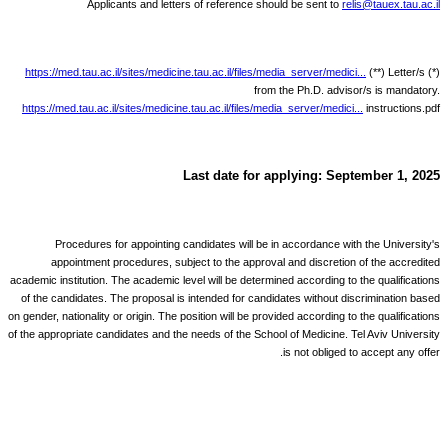
Applicants and letters of reference should be sent to
relis@tauex.tau.ac.il
https://med.tau.ac.il/sites/medicine.tau.ac.il/files/media_server/medici...
(**) Letter/s
(*)
from the Ph.D. advisor/s is mandatory.
https://med.tau.ac.il/sites/medicine.tau.ac.il/files/media_server/medici...
instructions.pdf
Last date for applying: September 1, 2025
Procedures for appointing candidates will be in accordance with the University's
appointment procedures, subject to the approval and discretion of the accredited
academic institution. The academic level will be determined according to the qualifications
of the candidates. The proposal is intended for candidates without discrimination based
on gender, nationality or origin. The position will be provided according to the qualifications
of the appropriate candidates and the needs of the School of Medicine. Tel Aviv University
is not obliged to accept any offer.