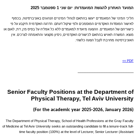
המועד
האחרון להגשת המועמדות
:
יום שני
1
ספטמבר
2025
הליכי המינוי של המועמדים ייעשו בהתאם לנוהלי המינויים הנהוגים באוניברסיטה, בכפוף
לאישור המוסדות האקדמיים המוסמכים ולפי שיקול דעתם. הדרגה האקדמית תיקבע על פי
כישוריהם של המועמדים. ההצעה מיועדת למועמדים ללא כל אפליה על בסיס מין, דת, לאום או
מוצא. המשרה תאויש בהתאם לכישורים האקדמיים, ניסיון מקצועי והתאמתה לצרכים. אין
האוניברסיטה מחויבת לקבל הצעה כלשהי
.
PDF >>
_______________________
Senior Faculty Positions at the Department of
Physical Therapy, Tel Aviv University
(For the academic year 2025-2026, January 2026)
The Department of Physical Therapy, School of Health Professions at the Gray Faculty
of Medicine at Tel Aviv University seeks an outstanding candidate to fill a tenure-track full-
time faculty position (100%) at the level of Lecturer, Senior Lecturer (Assistant