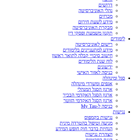
דרושים
נהלי האוניברסיטה
מכרזים
מידע לשעת חירום
מבקרת האוניברסיטה
תקנון משמעת ופסקי דין
לימודים
רישום לאוניברסיטה
מידע למתעניינים בלימודים
חישוב סיכויי קבלה לתואר ראשון
לוח שנת הלימודים
ידיעונים
כניסה לאזור האישי
סגל ומינהלה
אגפים ומשרדי מינהלה
ארגון הסגל המנהלי
ארגון הסגל האקדמי הבכיר
ארגון הסגל האקדמי הזוטר
כניסה ל-My Tau
נגישות
נגישות בקמפוס
מניעה וטיפול בהטרדה מינית
הנחיות בדבר חוק חופש המידע
הצהרת נגישות
הגנת הפרטיות