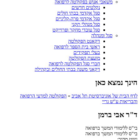
משאבי אנוש בפקולטה לרפואה
נקלטים חדשים
סגל אקדמי בבתי חולים
סגל אקדמי פרה-קליניים
סגל מנהלי תקני
סגל עובדי מחקר ופרוייקט
סגל ומנהלה
דקאנט הפקולטה
ראשי בית הספר לרפואה
בעלי תפקידים
מועצת הפקולטה
חברי סגל הפקולטה לרפואה
דקאני משנה בבתי החולים ובקהילה
הינך נמצא כאן
לדף הבית של אוניברסיטת תל אביב
»
הפקולטה למדעי הרפואה
והבריאות ע"ש גריי
ד"ר אבי ברמן
בי"ס ללימודי המשך ברפואה
בי"ס ללימודי המשך ברפואה
ניווט מהיר: