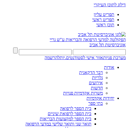
דילוג לתוכן העיקרי
תפריט עליון
תפריט ראשי
תוכן ראשי
הפקולטה למדעי הרפואה והבריאות ע"ש גריי
אוניברסיטת תל אביב
מערכת פניות
אזור אישי לסטודנטים.יות
להרשמה
אודות
דבר הדקאנית
גלריות
אירועים
חדשות
משרות אקדמיות פנויות
יחידות אקדמיות
בתי ספר
בית הספר לרפואה
בית הספר לרפואת שיניים
בית הספר למקצועות הבריאות
תואר שני ותואר שלישי במדעי הרפואה