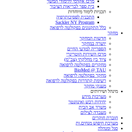
מרכז אקדמי ללימודי המשך
בית ספר לבריאות הציבור
תכניות לימוד מיוחדות
התכנית לפסיכותרפיה
Sackler NY Program
כלל התקנונים בפקולטה לרפואה
מחקר
חדשות המחקר
יושרה במחקר
הספרייה למדעי החיים
מרכז השירות הוטרינרי
ציוד בין מחלקתי (צב"מ)
מחקרים בפקולטה לרפואה
BioMed @ TAU
מחקר בפקולטה לרפואה
רשימת קתדרות בפקולטה לרפואה
מענקי מחקר
מינהל ושירותים
מערכות מידע
יחידות רכש ואינוונטר
משרד אב הבית
מעבדה לצילום
חוברת חוקרים
מערכת חיפוש מנחים.ות
סגל ומנהלה