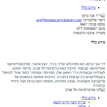
מידע כללי
דואר אלקטרוני:
avi@berman-psychology.com
טלפון פנימי:
3667
פקס:
077-5593667
משרד:
איבנר-הרצאות
מידע כללי
דר' אבי ברמן הוא פסיכולוג קליני בכיר, יועץ ארגוני, פסיכואנליטיקאי
ואנליטיקאי קבוצתי. מרצה באוניברסיטת תל אביב. מייסד המכון
לאנליזה קבוצתית ויו"ר ראשון שלו. ממייסדי עמותת "בסוד שיח" לטיפול
בקונפליקטים בין קבוצות בחברה. כתיבתו עוסקת בנושאים של
פרקטיקה מקצועית, קנאה ותחרות, תופעת הקורבניות אצל היחיד
ובחברה
מידע כללי
יצירת קשר ודרכי הגעה
אלפון