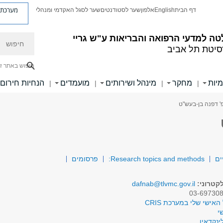
מערכת פ
דף הבית
English
אלפון
שער לסטודנטים
שער לסגל האקדמי ומנהלי
חיפוש
ה למדעי הרפואה והבריאות ע"ש גריי
סיטת תל אביב
חיפוש באתר ז
מיות
מחקר
מינהל ושירותים
מועמדים
הנחיות חירום
|
|
|
|
' דפנה בן-בעש"ט
ים
Research topics and methods:
פרסומים
קטרוני:
dafnab@tlvmc.gov.il
האישי שלי במערכת CRIS
י
ינקדאין