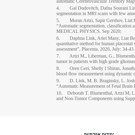
automatic Cerebrovascular Territory M
4. Gal Dudovitch, Dafna Sourani Link, L
segmentation in MRI scans with few ann
5. Moran Artzi, Sapir Gershov, Liat Be
“Automatic segmentation, classification 
MEDICAL PHYSICS. Sep 2020;
6. Daphna Link, Ariel Many, Liat Ben S
quantitative method for human placental 
assessment”, Placenta, 2020, July: 34-43.
7. Artzi M., Liberman, G., Blumenthal T
tumor in patients with high grade glioma
8. Oren Geri, Shelly I Shiran, Jonathan
blood flow measurement using dynamic c
9. D. Link, M. B. Braginsky, L. Joskowi
“Automatic Measurement of Fetal Brain
10. Deborah T. Blumenthal, Artzi M, Li
and Non-Tumor Components using Suppor
יחידות אקדמיות