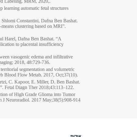
ed Labeling, MRM, 2020,.
earning automatic fetal structures
 Shlomi Constantini, Dafna Ben Bashat.
 c-means clustering based on MRI”.
ul Harel, Dafna Ben Bashat. “A
ication to placental insufficiency
een vasogenic edema and infiltrative
Imaging; 2018, 48:729-736.
erritorial segmentation and volumetric
reb Blood Flow Metab. 2017, Oct;37(10).
zi, C. Kapoor, E. Miller, D. Ben Bashat.
. Fetal Diagn Ther 2018;43:113–122.
ation of High Grade Glioma into Tumor
 J Neuroradiol. 2017 May;38(5):908-914
אודות