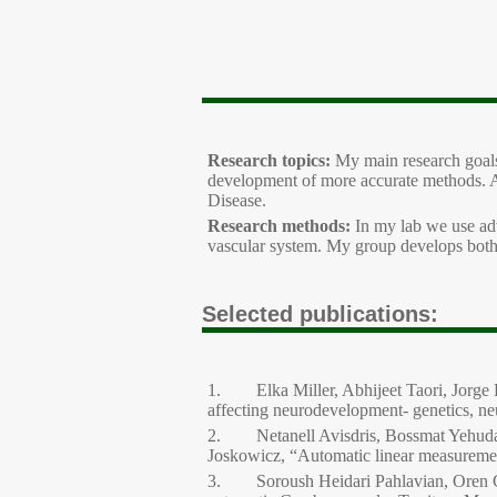
Research topics:
My main research goals a
development of more accurate methods. Ap
Disease.
Research methods:
In my lab we use adv
vascular system. My group develops both
Selected publications:
1. Elka Miller, Abhijeet Taori, Jorge D
affecting neurodevelopment- genetics, neu
2. Netanell Avisdris, Bossmat Yehuda, 
Joskowicz, “Automatic linear measuremen
3. Soroush Heidari Pahlavian, Oren Ge