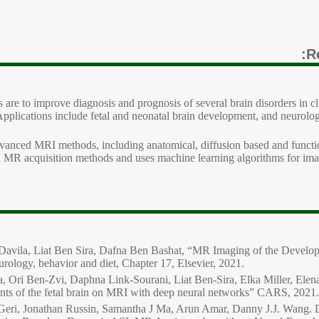
R
re to improve diagnosis and prognosis of several brain disorders in clin
plications include fetal and neonatal brain development, and neurologi
anced MRI methods, including anatomical, diffusion based and functio
 MR acquisition methods and uses machine learning algorithms for ima
avila, Liat Ben Sira, Dafna Ben Bashat, “MR Imaging of the Developi
rology, behavior and diet, Chapter 17, Elsevier, 2021.
Ori Ben-Zvi, Daphna Link-Sourani, Liat Ben-Sira, Elka Miller, Elen
ts of the fetal brain on MRI with deep neural networks” CARS, 2021.
ri, Jonathan Russin, Samantha J Ma, Arun Amar, Danny J.J. Wang. D