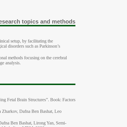
esearch topics and methods:
ical setup, by facilitating the
cal disorders such as Parkinson’s
nal methods focusing on the cerebral
ge analysis.
ng Fetal Brain Structures”. Book: Factors
a Zharkov, Dafna Ben Bashat, Leo
afna Ben Bashat, Lirong Yan, Semi-