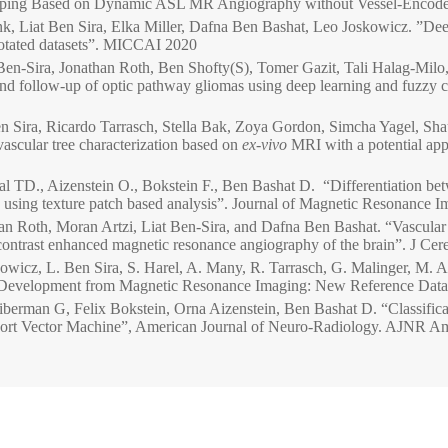
apping Based on Dynamic ASL MR Angiography without Vessel-Encod
iat Ben Sira, Elka Miller, Dafna Ben Bashat, Leo Joskowicz. ”Deep l
otated datasets”. MICCAI 2020
n-Sira, Jonathan Roth, Ben Shofty(S), Tomer Gazit, Tali Halag-Milo,
and follow-up of optic pathway gliomas using deep learning and fuzzy
ira, Ricardo Tarrasch, Stella Bak, Zoya Gordon, Simcha Yagel, Sha
vascular tree characterization based on
ex-vivo
MRI with a potential appl
D., Aizenstein O., Bokstein F., Ben Bashat D. “Differentiation betw
s using texture patch based analysis”. Journal of Magnetic Resonance 
 Roth, Moran Artzi, Liat Ben-Sira, and Dafna Ben Bashat. “Vascular t
ontrast enhanced magnetic resonance angiography of the brain”. J Ce
cz, L. Ben Sira, S. Harel, A. Many, R. Tarrasch, G. Malinger, M. Art
 Development from Magnetic Resonance Imaging: New Reference Data”
berman G, Felix Bokstein, Orna Aizenstein, Ben Bashat D. “Classific
t Vector Machine”, American Journal of Neuro-Radiology. AJNR Am