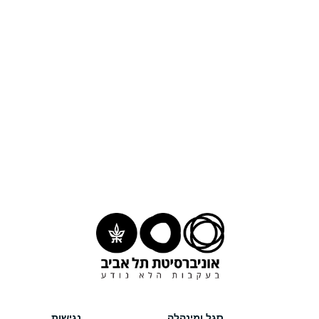
סגל ומינהלה
נגישות