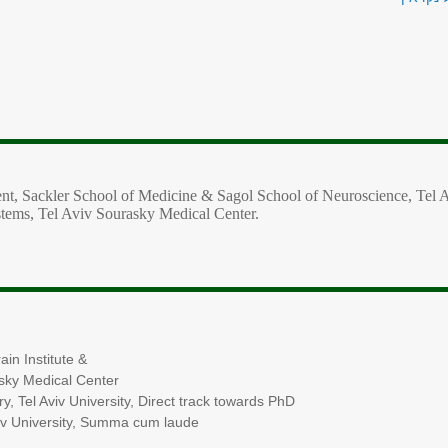
nt, Sackler School of Medicine & Sagol S
choo
l of Neuroscience, Tel 
stems, Tel Aviv Sourasky Medical Center.
n Institute &
asky Medical Center
el Aviv University, Direct track towards PhD
 University, Summa cum laude