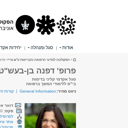
תוכן
תפריט
עליון
ראשי
הפקולט
אוניבר
אודות
סגל ומנהלה
יחידות אקד
|
|
הינך נמצא כאן
>
הפקולטה למדעי הרפואה והבריאות ע"ש גריי
> פרופ
פרופ' דפנה בן-בעש"ט
סגל אקדמי קליני בדימות
בי"ס ללימודי המשך ברפואה
ניווט מהיר:
General Information
קורות חי
דואר אל
פקס:
03-6973080
לפרופיל 
אתר איש
פרופיל ל