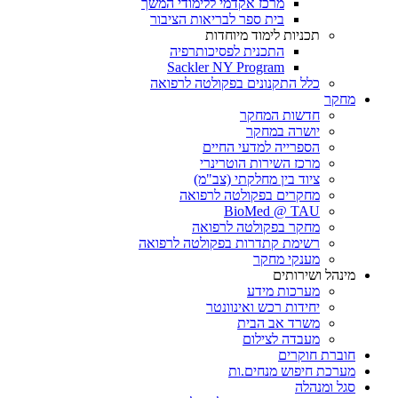
מרכז אקדמי ללימודי המשך
בית ספר לבריאות הציבור
תכניות לימוד מיוחדות
התכנית לפסיכותרפיה
Sackler NY Program
כלל התקנונים בפקולטה לרפואה
מחקר
חדשות המחקר
יושרה במחקר
הספרייה למדעי החיים
מרכז השירות הוטרינרי
ציוד בין מחלקתי (צב"מ)
מחקרים בפקולטה לרפואה
BioMed @ TAU
מחקר בפקולטה לרפואה
רשימת קתדרות בפקולטה לרפואה
מענקי מחקר
מינהל ושירותים
מערכות מידע
יחידות רכש ואינוונטר
משרד אב הבית
מעבדה לצילום
חוברת חוקרים
מערכת חיפוש מנחים.ות
סגל ומנהלה