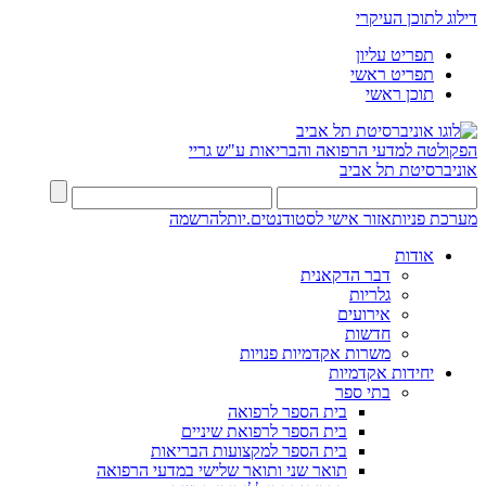
דילוג לתוכן העיקרי
תפריט עליון
תפריט ראשי
תוכן ראשי
הפקולטה למדעי הרפואה והבריאות ע"ש גריי
אוניברסיטת תל אביב
מערכת פניות
אזור אישי לסטודנטים.יות
להרשמה
אודות
דבר הדקאנית
גלריות
אירועים
חדשות
משרות אקדמיות פנויות
יחידות אקדמיות
בתי ספר
בית הספר לרפואה
בית הספר לרפואת שיניים
בית הספר למקצועות הבריאות
תואר שני ותואר שלישי במדעי הרפואה