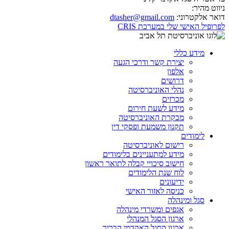
ניווט מהיר:
דואר אלקטרוני:
dtasher@gmail.com
לפרופיל האישי שלי במערכת CRIS
מידע כללי
יצירת קשר ודרכי הגעה
אלפון
דרושים
נהלי האוניברסיטה
מכרזים
מידע לשעת חירום
מבקרת האוניברסיטה
תקנון משמעת ופסקי דין
לימודים
רישום לאוניברסיטה
מידע למתעניינים בלימודים
חישוב סיכויי קבלה לתואר ראשון
לוח שנת הלימודים
ידיעונים
כניסה לאזור האישי
סגל ומינהלה
אגפים ומשרדי מינהלה
ארגון הסגל המנהלי
ארגון הסגל האקדמי הבכיר