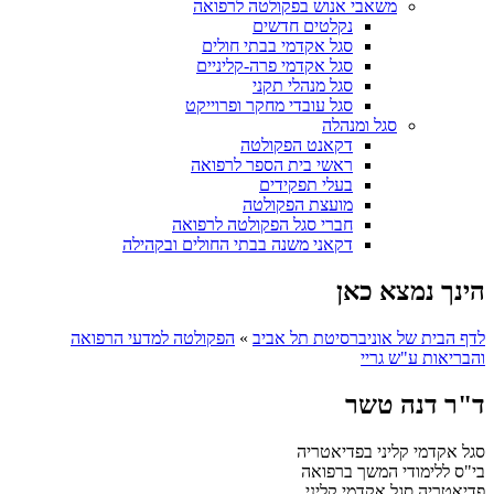
משאבי אנוש בפקולטה לרפואה
נקלטים חדשים
סגל אקדמי בבתי חולים
סגל אקדמי פרה-קליניים
סגל מנהלי תקני
סגל עובדי מחקר ופרוייקט
סגל ומנהלה
דקאנט הפקולטה
ראשי בית הספר לרפואה
בעלי תפקידים
מועצת הפקולטה
חברי סגל הפקולטה לרפואה
דקאני משנה בבתי החולים ובקהילה
הינך נמצא כאן
לדף הבית של אוניברסיטת תל אביב
»
הפקולטה למדעי הרפואה
והבריאות ע"ש גריי
ד"ר דנה טשר
סגל אקדמי קליני בפדיאטריה
בי"ס ללימודי המשך ברפואה
פדיאטריה
סגל אקדמי קליני