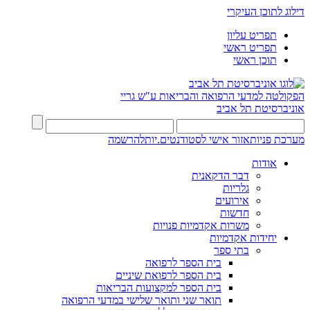
דילוג לתוכן העיקרי
תפריט עליון
תפריט ראשי
תוכן ראשי
הפקולטה למדעי הרפואה והבריאות ע"ש גריי
אוניברסיטת תל אביב
מערכת פניות
אזור אישי לסטודנטים.יות
להרשמה
אודות
דבר הדקאנית
גלריות
אירועים
חדשות
משרות אקדמיות פנויות
יחידות אקדמיות
בתי ספר
בית הספר לרפואה
בית הספר לרפואת שיניים
בית הספר למקצועות הבריאות
תואר שני ותואר שלישי במדעי הרפואה