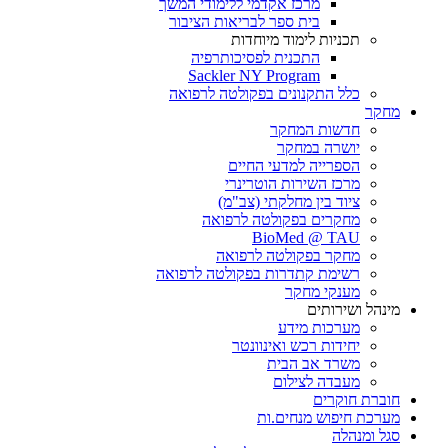
מרכז אקדמי ללימודי המשך
בית ספר לבריאות הציבור
תכניות לימוד מיוחדות
התכנית לפסיכותרפיה
Sackler NY Program
כלל התקנונים בפקולטה לרפואה
מחקר
חדשות המחקר
יושרה במחקר
הספרייה למדעי החיים
מרכז השירות הוטרינרי
ציוד בין מחלקתי (צב"מ)
מחקרים בפקולטה לרפואה
BioMed @ TAU
מחקר בפקולטה לרפואה
רשימת קתדרות בפקולטה לרפואה
מענקי מחקר
מינהל ושירותים
מערכות מידע
יחידות רכש ואינוונטר
משרד אב הבית
מעבדה לצילום
חוברת חוקרים
מערכת חיפוש מנחים.ות
סגל ומנהלה