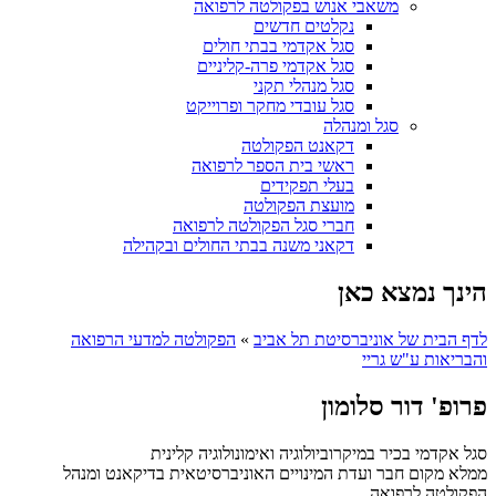
משאבי אנוש בפקולטה לרפואה
נקלטים חדשים
סגל אקדמי בבתי חולים
סגל אקדמי פרה-קליניים
סגל מנהלי תקני
סגל עובדי מחקר ופרוייקט
סגל ומנהלה
דקאנט הפקולטה
ראשי בית הספר לרפואה
בעלי תפקידים
מועצת הפקולטה
חברי סגל הפקולטה לרפואה
דקאני משנה בבתי החולים ובקהילה
הינך נמצא כאן
לדף הבית של אוניברסיטת תל אביב
»
הפקולטה למדעי הרפואה
והבריאות ע"ש גריי
פרופ' דור סלומון
סגל אקדמי בכיר במיקרוביולוגיה ואימונולוגיה קלינית
ממלא מקום חבר ועדת המינויים האוניברסיטאית בדיקאנט ומנהל
הפקולטה לרפואה