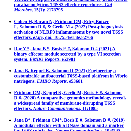
parahaemolyticus T6SS2 effector repertoires.
Gut
Microbes
, 15(1): 2178795
Cohen H, Baram N, Fridman CM, Edry-Botzer
L,
Salomon D #
, & Gerlic M # (2022) Post-phagocytosis
activation of NLRP3 inflammasome by two novel T6SS
effectors.
eLife
, doi: 10.7554/eLife.82766
Dar Y *, Jana B *, Bosis E #,
Salomon D #
(2021) A
binary effector module secreted by a type VI secretion
system.
EMBO Reports
, e53981
Jana B, Keppel K,
Salomon D
(2021) Engineering a
customizable antibacterial T6SS-based platfrom in
Vibrio
natriegens
.
EMBO Reports
, e53681
Fridman CM, Keppel K, Gerlic M, Bosis E #,
Salomon
D #
. (2020) A comparative genomics methodology reveals
a widespread family of membrane-disrupting T6SS
effectors.
Nature Communications
, 11:1085
Jana B*, Fridman CM*, Bosis E #,
Salomon D #.
(2019)
A modular effector with a DNase domain and a marker
for T6SS substrates.
Nature Communications
, 10:3595.