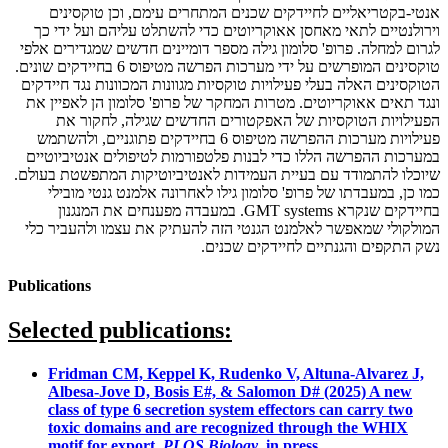
אנטי-בקטריאליים לחיידקים שכנים המתחרים עימם, וכן טוקסינים
וירולנטיים לתאי מאחסן אאוקריוטים כדי להשתלט עליהם ועל ידי כך
לגרום למחלה. פרופ' סלומון גילה מספר דומיינים חדשים שמגדירים אלפי
טוקסינים המופרשים על ידי מערכות הפרשה מטיפוס 6 בחיידקים שונים.
הטוקסינים האלה בעלי פעילויות טוקסיות מגוונות המכוונות נגד חיידקים
ונגד תאים אאוקריוטים. מטרות המחקר של פרופ' סלומון הן לאפיין את
הפעילויות הטוקסיות של האפקטורים החדשים שגילה, לחקור את
פעילויות מערכות ההפרשה מטיפוס 6 בחיידקים פתוגניים, ולהשתמש
במערכות ההפרשה הללו כדי לבנות פלטפורמות לטיפולים אנטיביוטיים
שיוכלו להתמודד עם בעיית העמידות לאנטיביוטיקות המתפשטת בעולם.
כמו כן, במעבדתו של פרופ' סלומון גילו לאחרונה אלמנט גנטי מובילי
בחיידקים שנקרא GMT systems. במעבדה מפענחים את המנגנון
המולקולי שמאפשר לאלמנט הגנטי הזה להעתיק את עצמו ולהעביר כלי
נשק התקפים והגנתיים לחיידקים שכנים. ​
Publications
Selected publications:
Fridman CM, Keppel K, Rudenko V, Altuna-Alvarez J,
Albesa-Jove D, Bosis E#, &
Salomon D#
(2025) A new
class of type 6 secretion system effectors can carry two
toxic domains and are recognized through the WHIX
motif for export.
PLOS Biology
, in press