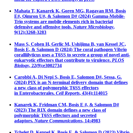
Mahata T, Kanarek K, Goren MG, Ragavan RM, Bosis
E#, Qimron U#, &
Salomon D#
(2024) Gamma-Mobile-
Trio systems are mobile elements rich in bacterial
defensive and offensive tools.
Nature Microbiology
,
9(12):3268-3283
Mass S, Cohen H, Gerlic M, Ushijima B, van Kessel JC,
Bosis E, &
Salomon D
(2024) The coral pathogen Vibrio
coralliilyticus uses a T6SS to secrete a group of novel anti-
eukaryotic effectors that contribute to virulence
.
PLOS
Biology
, 22(9):e3002734
Carobbi A, Di Nepi S, Bosis E,
Salomon D#
, Sessa, G.
(2024) PIX is an N-terminal delivery domain that defines
a new class of polymorphic T6SS effectors
in Enterobacterales.
Cell Reports
, 43(4):114015
Kanarek K, Fridman CM, Bosis E #, &
Salomon D#
(2023) The RIX domain defines a new class of
polymorphic T6SS effectors and secreted
adaptors.
Nature Communications
, 14:4983
Tchelet D, Keppel K, Bosis E, &
Salomon D
(2023) Vibrio