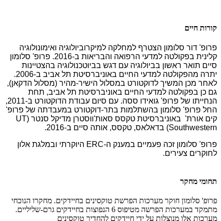
קורות חיים
פרופ' דור סלומון הצטרף למחלקה למיקרוביולוגיה ואימונולוגיה
קלינית בפקולטה למדעי הרפואה והבריאות ב-2016
. פרופ'
סלומון
סיים תואר ראשון בביולוגיה עם דגש בביוטכנולוגיה בהצטיינות
יתרה מהפקולטה למדעי החיים באוניברסיטת תל אביב ב-2006.
לאחר מכן המשיך לדוקטורט במסלול הישיר-מהיר (מסלול הדקאן),
גם כן בפקולטה למדעי החיים באוניברסיטת תל אביב, תחת
הנחייתו של פרופ' גואידו ססה. עם סיום עבודת הדוקטורט ב-2011,
החל פרופ' סלומון בהשתלמות בתר-דוקטורט במעבדתה של פרופ'
קים אורת' באוניברסיטת טקסס סאות'ווסטרן מדיקל סנטר (UT
Southwestern) בדאלאס, טקסס, אותה סיים ב-2016.
פרופ' סלומון זכה פעמיים במענק ה-ERC היוקרתי ובמלגת אלון
לחוקרים צעירים.
תחומי מחקר
פרופ' סלומון חוקר מערכות הפרשת טוקסינים בחיידקים. מחקרו הנוכחי
מתמקד במערכות הפרשה מטיפוס 6 הנפוצות בחיידקים גרם-שליליים.
מערכות אלו מנוצלות על ידי חיידקים להחדיר טוקסינים