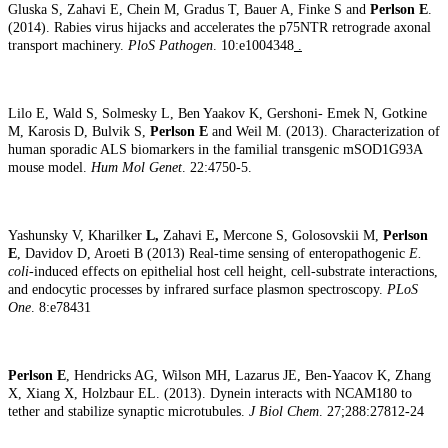
Gluska S, Zahavi E, Chein M, Gradus T, Bauer A, Finke S and
Perlson E
.
(2014). Rabies virus hijacks and accelerates the p75NTR retrograde axonal
transport machinery.
PloS Pathogen
. 10:e1004348
.
Lilo E, Wald S, Solmesky L, Ben Yaakov K, Gershoni- Emek N, Gotkine
M, Karosis D, Bulvik S,
Perlson E
and Weil M. (2013). Characterization of
human sporadic ALS biomarkers in the familial transgenic mSOD1G93A
mouse model.
Hum Mol Genet
. 22:4750-5.
Yashunsky V, Kharilker
L,
Zahavi E
,
Mercone S, Golosovskii M,
Perlson
E
, Davidov D, Aroeti B (2013) Real-time sensing of enteropathogenic
E.
coli
-induced effects on epithelial host cell height, cell-substrate interactions,
and endocytic processes by infrared surface plasmon spectroscopy.
PLoS
One
. 8:e78431
Perlson E
, Hendricks AG, Wilson MH, Lazarus JE, Ben-Yaacov K, Zhang
X, Xiang X, Holzbaur EL. (2013). Dynein interacts with NCAM180 to
tether and stabilize synaptic microtubules.
J Biol Chem
. 27;288:27812-24