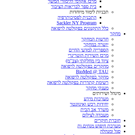
מרכז אקדמי ללימודי המשך
בית ספר לבריאות הציבור
תכניות לימוד מיוחדות
התכנית לפסיכותרפיה
Sackler NY Program
כלל התקנונים בפקולטה לרפואה
מחקר
חדשות המחקר
יושרה במחקר
הספרייה למדעי החיים
מרכז השירות הוטרינרי
ציוד בין מחלקתי (צב"מ)
מחקרים בפקולטה לרפואה
BioMed @ TAU
מחקר בפקולטה לרפואה
רשימת קתדרות בפקולטה לרפואה
מענקי מחקר
מינהל ושירותים
מערכות מידע
יחידות רכש ואינוונטר
משרד אב הבית
מעבדה לצילום
חוברת חוקרים
מערכת חיפוש מנחים.ות
סגל ומנהלה