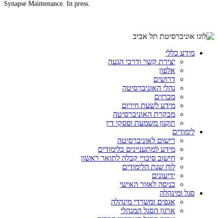
Synapse Maintenance. In press.
מידע כללי
יצירת קשר ודרכי הגעה
אלפון
דרושים
נהלי האוניברסיטה
מכרזים
מידע לשעת חירום
מבקרת האוניברסיטה
תקנון משמעת ופסקי דין
לימודים
רישום לאוניברסיטה
מידע למתעניינים בלימודים
חישוב סיכויי קבלה לתואר ראשון
לוח שנת הלימודים
ידיעונים
כניסה לאזור האישי
סגל ומינהלה
אגפים ומשרדי מינהלה
ארגון הסגל המנהלי