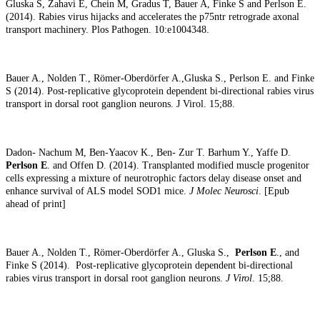
Gluska S, Zahavi E, Chein M, Gradus T, Bauer A, Finke S and Perlson E.
(2014). Rabies virus hijacks and accelerates the p75ntr retrograde axonal
transport machinery. Plos Pathogen. 10:e1004348.
Bauer A., Nolden T., Römer-Oberdörfer A.,Gluska S., Perlson E. and Finke
S (2014). Post-replicative glycoprotein dependent bi-directional rabies virus
transport in dorsal root ganglion neurons. J Virol. 15;88.
Dadon- Nachum M, Ben-Yaacov K., Ben- Zur T. Barhum Y., Yaffe D.
Perlson E
. and Offen D. (2014). Transplanted modified muscle progenitor
cells expressing a mixture of neurotrophic factors delay disease onset and
enhance survival of ALS model SOD1 mice.
J Molec Neurosci
. [Epub
ahead of print]
Bauer A., Nolden T., Römer-Oberdörfer A., Gluska S.,
Perlson E
., and
Finke S (2014). Post-replicative glycoprotein dependent bi-directional
rabies virus transport in dorsal root ganglion neurons.
J Virol
. 15;88.