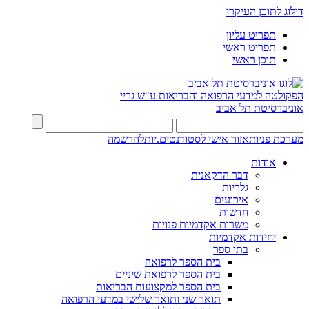
דילוג לתוכן העיקרי
תפריט עליון
תפריט ראשי
תוכן ראשי
הפקולטה למדעי הרפואה והבריאות ע"ש גריי
אוניברסיטת תל אביב
מערכת פניות
אזור אישי לסטודנטים.יות
להרשמה
אודות
דבר הדקאנית
גלריות
אירועים
חדשות
משרות אקדמיות פנויות
יחידות אקדמיות
בתי ספר
בית הספר לרפואה
בית הספר לרפואת שיניים
בית הספר למקצועות הבריאות
תואר שני ותואר שלישי במדעי הרפואה