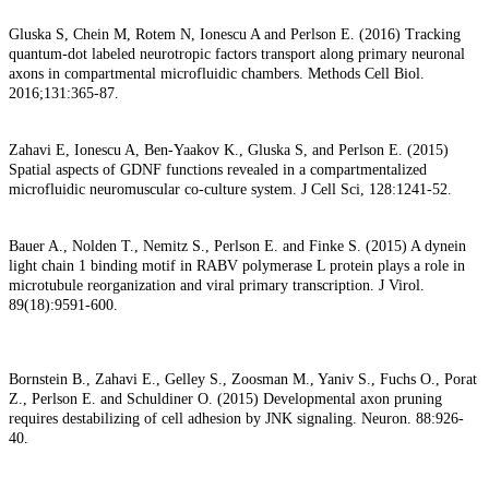
Gluska S, Chein M, Rotem N, Ionescu A and Perlson E. (2016) Tracking
quantum-dot labeled neurotropic factors transport along primary neuronal
axons in compartmental microfluidic chambers. Methods Cell Biol.
2016;131:365-87.
Zahavi E, Ionescu A, Ben-Yaakov K., Gluska S, and Perlson E. (2015)
Spatial aspects of GDNF functions revealed in a compartmentalized
microfluidic neuromuscular co-culture system. J Cell Sci, 128:1241-52.
Bauer A., Nolden T., Nemitz S., Perlson E. and Finke S. (2015) A dynein
light chain 1 binding motif in RABV polymerase L protein plays a role in
microtubule reorganization and viral primary transcription. J Virol.
89(18):9591-600.
Bornstein B., Zahavi E., Gelley S., Zoosman M., Yaniv S., Fuchs O., Porat
Z., Perlson E. and Schuldiner O. (2015) Developmental axon pruning
requires destabilizing of cell adhesion by JNK signaling. Neuron. 88:926-
40.