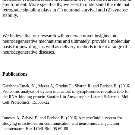
environment. More specifically, we seek to understand the role that
retrograde signaling plays in (1) neuronal survival and (2) synapse
stability.
We believe that our research will generate novel insights into
neurodegenerative mechanisms and ultimately, provide a molecular
basis for new drugs as well as delivery methods to treat a range of
neurodegenerative diseases.
Publications
Gershoni-Emek, N., Mazza A, Gradus T., Sharan R. and Perlson E. (2016)
Proteomic analysis of dynein interactors in synaptosomes reveals a role for
the RNA-binding protein Staufen1 in Amyotrophic Lateral Sclerosis. Mol
Cell Proteomics. 15:506-22.
Ionescu A, Zahavi E, and Perlson E. (2016) A microfluidic system for
studying muscle-neuron communication and neuromuscular junction
maintenance. Eur J Cell Biol.95:69-88.