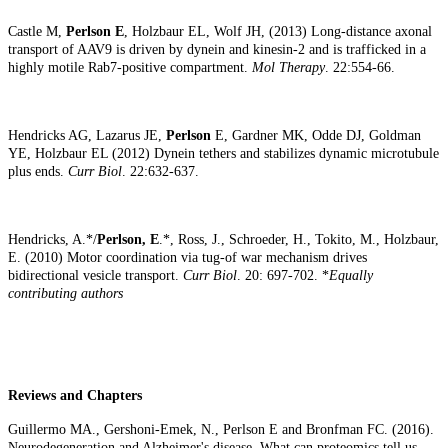
Castle M,
Perlson E
, Holzbaur EL, Wolf JH, (2013) Long-distance axonal
transport of AAV9 is driven by dynein and kinesin-2 and is trafficked in a
highly motile Rab7-positive compartment.
Mol Therapy
. 22:554-66.
Hendricks AG, Lazarus JE,
Perlson
E, Gardner MK, Odde DJ, Goldman
YE, Holzbaur EL (2012) Dynein tethers and stabilizes dynamic microtubule
plus ends.
Curr Biol
. 22:632-637.
Hendricks, A.*/
Perlson, E
.*, Ross, J., Schroeder, H., Tokito, M., Holzbaur,
E. (2010) Motor coordination via tug-of war mechanism drives
bidirectional vesicle transport.
Curr Biol
. 20: 697-702. *
Equally
contributing authors
Reviews and Chapters
Guillermo MA., Gershoni-Emek, N., Perlson E and Bronfman FC. (2016).
Neurodegeneration and Alzheimer's disease, What can proteomics tell us